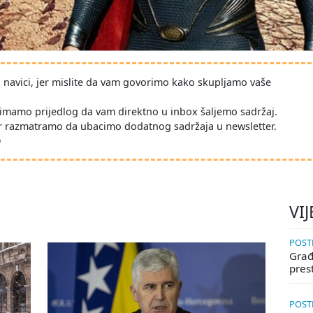
po navici, jer mislite da vam govorimo kako skupljamo vaše
imamo prijedlog da vam direktno u inbox šaljemo sadržaj.
r razmatramo da ubacimo dodatnog sadržaja u newsletter.
D
VIJ
POSTE
Građa
pres
POSTE