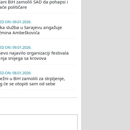
ani BiH zamolili SAD da pohapsi i
će političare
D ON: 09.01.2026.
ka služba u Sarajevu angažuje
žmina Ambeškovića
D ON: 09.01.2026.
evo najavilo organizaciji festivala
nja snijega sa krovova
D ON: 08.01.2026.
žni u BiH zamolili za strpljenje,
eg će se otopiti sam od sebe