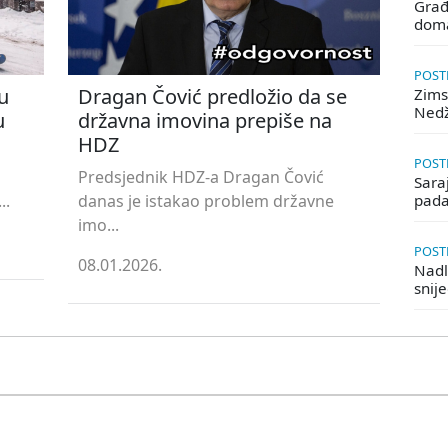
Građ
doma
POSTE
u
Dragan Čović predložio da se
Zims
Ned
u
državna imovina prepiše na
HDZ
POSTE
Predsjednik HDZ-a Dragan Čović
Saraj
..
danas je istakao problem državne
pada
imo...
POSTE
08.01.2026.
Nadle
snij