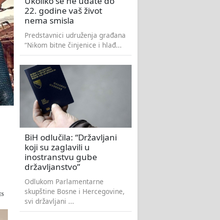
Ukoliko se ne udate do
22. godine vaš život
nema smisla
Predstavnici udruženja građana
“Nikom bitne činjenice i hlađ...
BiH odlučila: “Državljani
koji su zaglavili u
inostranstvu gube
državljanstvo”
Odlukom Parlamentarne
skupštine Bosne i Hercegovine,
ES
svi državljani ...