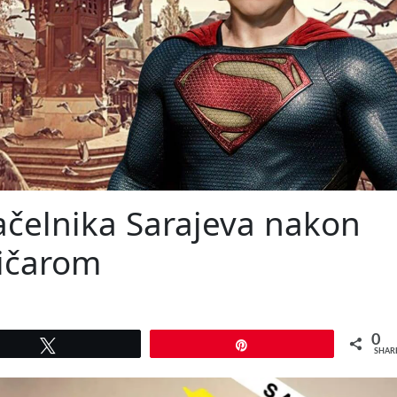
ačelnika Sarajeva nakon
ičarom
0
Tweet
Pin
SHAR