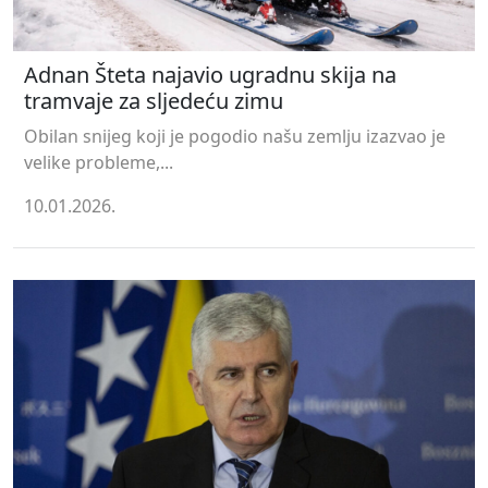
Adnan Šteta najavio ugradnu skija na
tramvaje za sljedeću zimu
Obilan snijeg koji je pogodio našu zemlju izazvao je
velike probleme,...
10.01.2026.