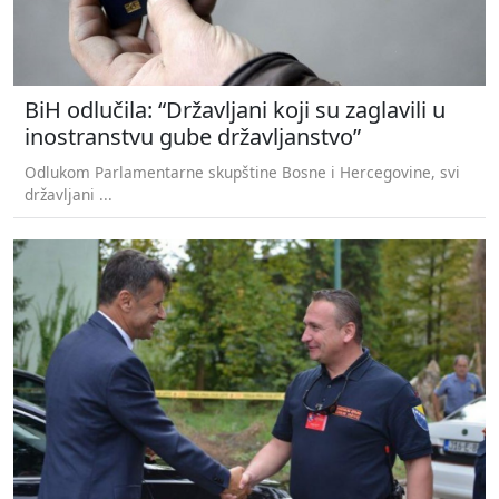
BiH odlučila: “Državljani koji su zaglavili u
inostranstvu gube državljanstvo”
Odlukom Parlamentarne skupštine Bosne i Hercegovine, svi
državljani ...