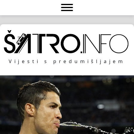
Vijesti s predumišljajem