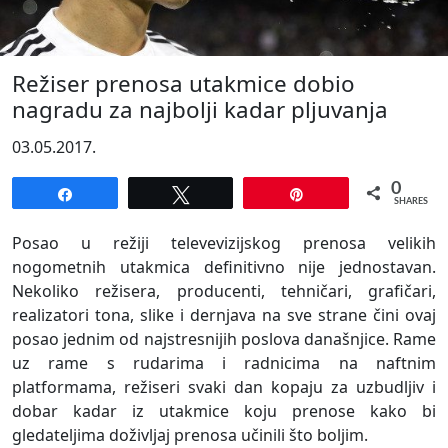
Režiser prenosa utakmice dobio
nagradu za najbolji kadar pljuvanja
03.05.2017.
0
Share
Tweet
Pin
SHARES
Posao u režiji televevizijskog prenosa velikih
nogometnih utakmica definitivno nije jednostavan.
Nekoliko režisera, producenti, tehničari, grafičari,
realizatori tona, slike i dernjava na sve strane čini ovaj
posao jednim od najstresnijih poslova današnjice. Rame
uz rame s rudarima i radnicima na naftnim
platformama, režiseri svaki dan kopaju za uzbudljiv i
dobar kadar iz utakmice koju prenose kako bi
gledateljima doživljaj prenosa učinili što boljim.