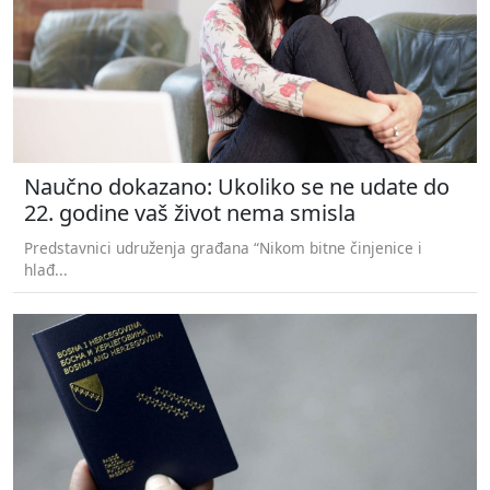
Naučno dokazano: Ukoliko se ne udate do
22. godine vaš život nema smisla
Predstavnici udruženja građana “Nikom bitne činjenice i
hlađ...