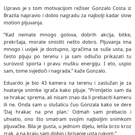
Upravo je s tom motivacijom režiser Gonzalo Costa iz
Brazila napravio i dobio nagradu za najbolji kadar slow
motion pljuvanja.
‘’Kad nemate mnogo golova, dobrih akcija, bitke,
prekršaja, morate smisliti nešto dobro. Pljuvanja ima
mnogo i uvijek je dostupno, igračima se suše usta, pa
često pljuju po terenu i ja sam odlučio prikazati tu
surovost sporta i pravu mušku energiju. I eto, uspio
sam, tome svjedoči i nagrada.’’ kaže Gonzalo.
Eduardo je bio 43 kamera na terenu i zaslužan je za
hvatanje snimke igrača kako pljuje. ‘’Primijetio sam da
se hrakac sprema, ali nisam znao da li prebaciti kameru
ili ne. Onda sam u slušalicu čuo Gonzala kako se dere
‘Daj hrakac na prvi plan.’ Odmah sam prebacio i
uhvatio, ono što smatram svojim najboljim snimkom
pljuvačke. Bila je gusta, u jednom dijelu, letila brzo kroz
zrak, a na kraju sam dobio i brisanje usta rukom.’’