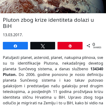
Pluton zbog krize identiteta dolazi u
BiH
13.03.2017.
0
Share
Tweet
Pin
SHARES
Patuljasti planet, asteroid, planet, nakupina plinova, sve
su to identifikacije Plutona, nekadašnjeg devetog
planeta Sunčevog sistema, a danas službeno
134340
Pluton.
Do 2006. godine ponosno je nosio definiciju
planeta Sunčevog sistema i kao takav putovao
galaksijom i predstavljao našu galaksiju pred drugim
teleskopima, a posljednjih 11 godina proživljava krizu
identiteta sličnu Hrvatima u BiH. Upravo zbog toga
odlučio je migrirati na Zemlju i to u BiH, kako bi vidio na