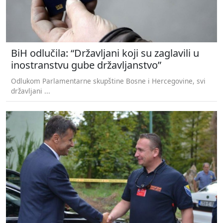
BiH odlučila: “Državljani koji su zaglavili u
inostranstvu gube državljanstvo”
Odlukom Parlamentarne skupštine Bosne i Hercegovine, svi
državljani ...