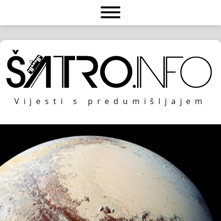
Vijesti s predumišljajem