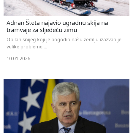
Adnan Šteta najavio ugradnu skija na
tramvaje za sljedeću zimu
Obilan snijeg koji je pogodio našu zemlju izazvao je
velike probleme,...
10.01.2026.