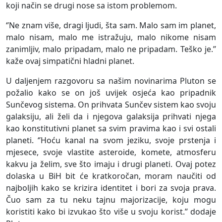
koji način se drugi nose sa istom problemom.
‘’Ne znam više, dragi ljudi, šta sam. Malo sam im planet,
malo nisam, malo me istražuju, malo nikome nisam
zanimljiv, malo pripadam, malo ne pripadam. Teško je.’’
kaže ovaj simpatični hladni planet.
U daljenjem razgovoru sa našim novinarima Pluton se
požalio kako se on još uvijek osjeća kao pripadnik
Sunčevog sistema. On prihvata Sunčev sistem kao svoju
galaksiju, ali želi da i njegova galaksija prihvati njega
kao konstitutivni planet sa svim pravima kao i svi ostali
planeti. ‘’Hoću kanal na svom jeziku, svoje prstenja i
mjesece, svoje vlastite asteroide, komete, atmosferu
kakvu ja želim, sve što imaju i drugi planeti. Ovaj potez
dolaska u BiH bit će kratkoročan, moram naučiti od
najboljih kako se krizira identitet i bori za svoja prava.
Čuo sam za tu neku tajnu majorizacije, koju mogu
koristiti kako bi izvukao što više u svoju korist.’’ dodaje