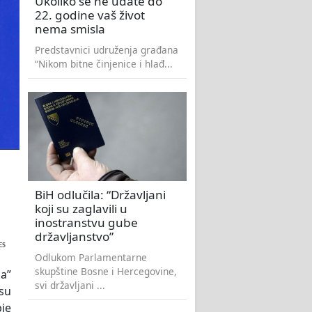
Ukoliko se ne udate do
22. godine vaš život
nema smisla
Predstavnici udruženja građana
“Nikom bitne činjenice i hlađ...
BiH odlučila: “Državljani
koji su zaglavili u
inostranstvu gube
državljanstvo”
ES
Odlukom Parlamentarne
skupštine Bosne i Hercegovine,
ka”
svi državljani ...
su
bje