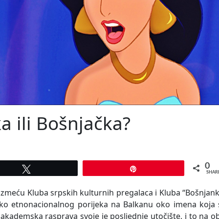
a ili Bošnjačka?
0
Tweet
Pin
SHAR
izmeću Kluba srpskih kulturnih pregalaca i Kluba “Bošnjan
ško etnonacionalnog porijeka na Balkanu oko imena koja 
a akademska rasprava svoje je posljednje utočište, i to na o