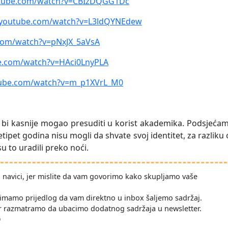
utube.com/watch?v=CBIzDQGG1Dc
.youtube.com/watch?v=L3ldQYNEdew
com/watch?v=pNxJX_5aVsA
e.com/watch?v=HAci0LnyPLA
tube.com/watch?v=m_p1XVrL_M0
n bi kasnije mogao presuditi u korist akademika. Podsjeća
tipet godina nisu mogli da shvate svoj identitet, za razliku
u to uradili preko noći.
po navici, jer mislite da vam govorimo kako skupljamo vaše
imamo prijedlog da vam direktno u inbox šaljemo sadržaj.
r razmatramo da ubacimo dodatnog sadržaja u newsletter.
D