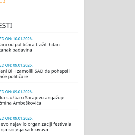
ESTI
D ON: 10.01.2026.
ni od političara tražili hitan
tanak padavina
D ON: 09.01.2026.
ani BiH zamolili SAD da pohapsi i
će političare
D ON: 09.01.2026.
ka služba u Sarajevu angažuje
žmina Ambeškovića
D ON: 09.01.2026.
evo najavilo organizaciji festivala
nja snijega sa krovova