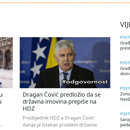
VIJ
POSTE
Građa
pres
POSTE
Građ
doma
POSTE
u
Dragan Čović predložio da se
Zims
Ned
u
državna imovina prepiše na
HDZ
POSTE
Predsjednik HDZ-a Dragan Čović
Saraj
..
danas je istakao problem državne
pada