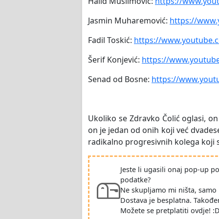
Halid Muslimović:
https://www.yo
Jasmin Muharemović:
https://www
Fadil Toskić:
https://www.youtube.
Šerif Konjević:
https://www.youtub
Senad od Bosne:
https://www.you
Ukoliko se Zdravko Čolić oglasi, o
on je jedan od onih koji već dvadese
radikalno progresivnih kolega koji s
Jeste li ugasili onaj pop-up 
podatke?
Ne skupljamo mi ništa, samo 
Dostava je besplatna. Takođe
Možete se pretplatiti ovdje! :