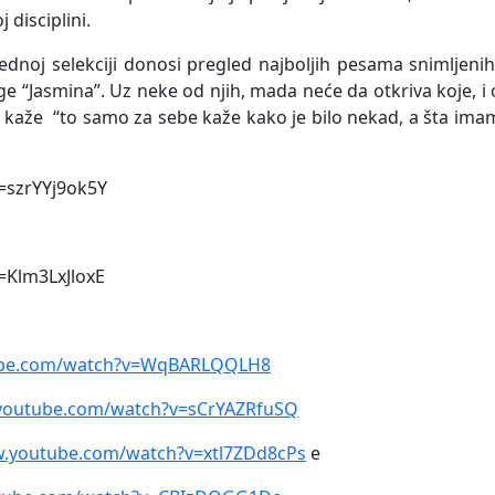
 disciplini.
dnoj selekciji donosi pregled najboljih pesama snimljeni
e “Jasmina”. Uz neke od njih, mada neće da otkriva koje, i
o kaže “to samo za sebe kaže kako je bilo nekad, a šta im
=szrYYj9ok5Y
=Klm3LxJloxE
ube.com/watch?v=WqBARLQQLH8
.youtube.com/watch?v=sCrYAZRfuSQ
w.youtube.com/watch?v=xtl7ZDd8cPs
e