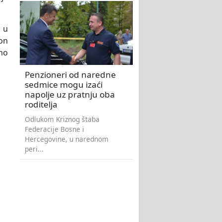
h u
 on
amo
Penzioneri od naredne
sedmice mogu izaći
napolje uz pratnju oba
roditelja
Odlukom Kriznog štaba
Federacije Bosne i
Hercegovine, u narednom
peri...