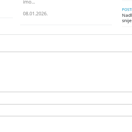
imo...
POSTE
08.01.2026.
Nadle
snij