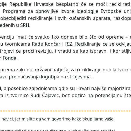
gije Republike Hrvatske besplatno će se moći reciklirati
m Programa za obnovljive izvore ideologije Evropske unij
ezbijediti recikliranje i svih kućanskih aparata, rasklo
zvedenih u SRH.
venciju imat će svatko tko donese bilo što od opreme – 
u tvornicama Rade Končar i RIZ. Recikliranje će se odvija
jevi će proći reviziju, i vratiti se kao ispravni i koristljiv
or Fonda.
i prema zakonu, državni natječaj za recikliranje dobila tvorn
pravo preinačavanja logotipa na strojevima.
H, a posebice zajednicama gdje su Hrvati najviše majorizira
va iz tvornice Rudi Čajavec, bez obzira na potencijalnu št
po navici, jer mislite da vam govorimo kako skupljamo vaše