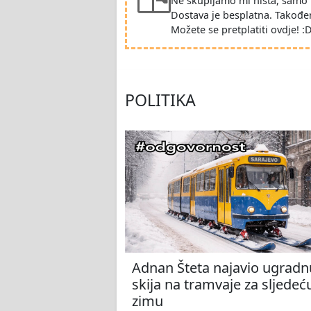
Ne skupljamo mi ništa, samo 
Dostava je besplatna. Takođe
Možete se pretplatiti ovdje! :
POLITIKA
Adnan Šteta najavio ugradn
skija na tramvaje za sljedeć
zimu