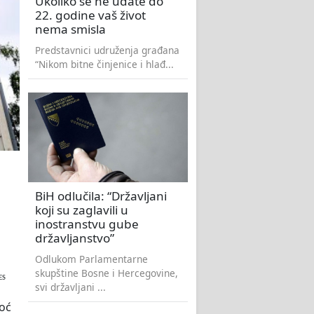
Ukoliko se ne udate do
22. godine vaš život
nema smisla
Predstavnici udruženja građana
“Nikom bitne činjenice i hlađ...
BiH odlučila: “Državljani
koji su zaglavili u
inostranstvu gube
državljanstvo”
Odlukom Parlamentarne
skupštine Bosne i Hercegovine,
ES
svi državljani ...
moć