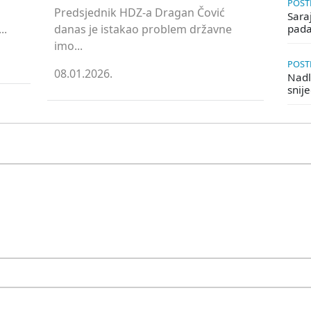
POSTE
Predsjednik HDZ-a Dragan Čović
Saraj
..
danas je istakao problem državne
pada
imo...
POSTE
08.01.2026.
Nadle
snij