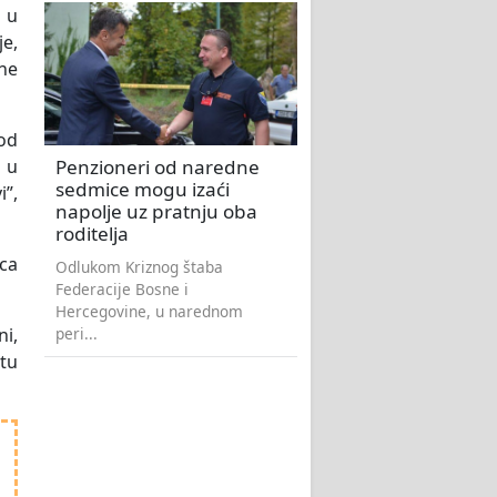
 u
e,
pne
od
Penzioneri od naredne
t u
sedmice mogu izaći
i”,
napolje uz pratnju oba
roditelja
ica
Odlukom Kriznog štaba
Federacije Bosne i
Hercegovine, u narednom
peri...
ni,
etu