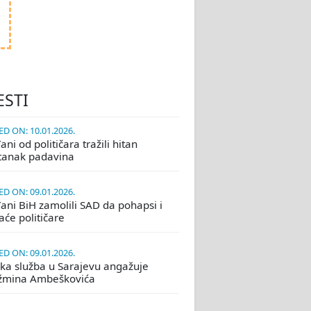
ESTI
D ON: 10.01.2026.
ni od političara tražili hitan
tanak padavina
D ON: 09.01.2026.
ani BiH zamolili SAD da pohapsi i
će političare
D ON: 09.01.2026.
ka služba u Sarajevu angažuje
žmina Ambeškovića