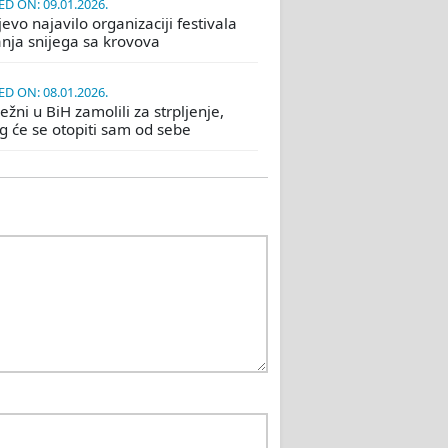
D ON: 09.01.2026.
evo najavilo organizaciji festivala
nja snijega sa krovova
D ON: 08.01.2026.
žni u BiH zamolili za strpljenje,
eg će se otopiti sam od sebe