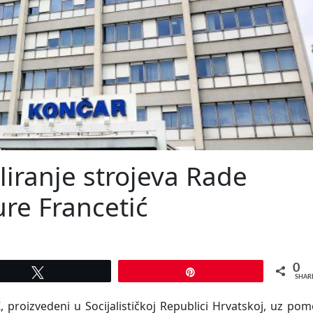
liranje strojeva Rade
ure Francetić
0
Tweet
Pin
SHAR
, proizvedeni u Socijalističkoj Republici Hrvatskoj, uz po