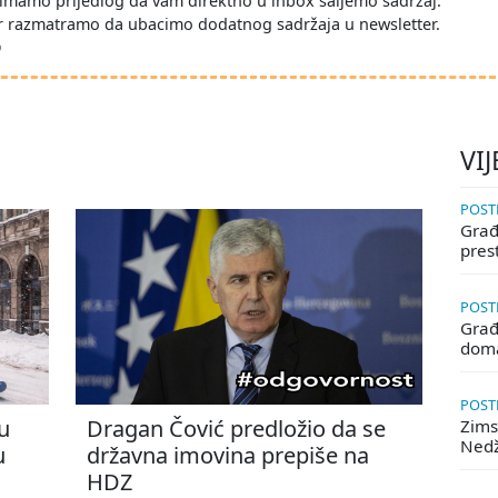
imamo prijedlog da vam direktno u inbox šaljemo sadržaj.
r razmatramo da ubacimo dodatnog sadržaja u newsletter.
D
VIJ
POSTE
Građa
pres
POSTE
Građ
doma
POSTE
u
Dragan Čović predložio da se
Zims
Ned
u
državna imovina prepiše na
HDZ