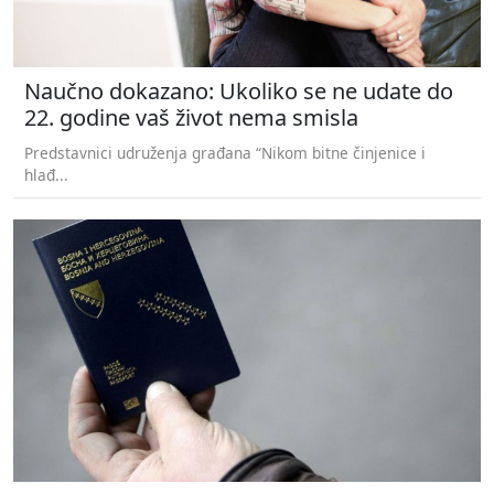
Naučno dokazano: Ukoliko se ne udate do
22. godine vaš život nema smisla
Predstavnici udruženja građana “Nikom bitne činjenice i
hlađ...