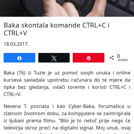
Baka skontala komande CTRL+C i
CTRL+V
18.03.2017.
0
Share
Tweet
Pin
SHARES
Baka (76) iz Tuzle je uz pomoć svojih unuka i online
kurseva savladala upotrebu računara do te mjere da
tipka bez gledanja, svlači torente i koristi CTRL+C i
CTRL+V.
Nevena T. poznata i kao Cyber-Baka, forumašica u
zlatnom životnom dobu, za kompjutere se zaintrigirala
iz ljubavi prema filmu. “Bilo je to netoč prije nego će
televizija skroz preći na digitalni signal. Moj unuk, ovaj