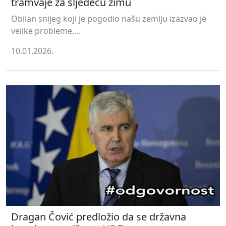
tramvaje za sljedeću zimu
Obilan snijeg koji je pogodio našu zemlju izazvao je
velike probleme,...
10.01.2026.
Dragan Čović predložio da se državna