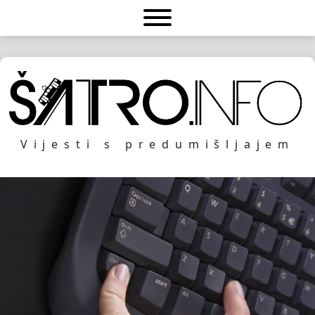
Vijesti s predumišljajem