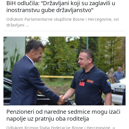
BiH odlučila: “Državljani koji su zaglavili u
inostranstvu gube državljanstvo”
Odlukom Parlamentarne skupštine Bosne i Hercegovine, svi
državljani ...
Penzioneri od naredne sedmice mogu izaći
napolje uz pratnju oba roditelja
Odlukom Kriznog štaba Federacije Bosne i Hercegovine, u