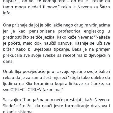
najstariji, on voli te kompjutere – on mi je i rekao da
tamo mogu gledati filmove.” rekla je Nevena za Šatro
info.
Ona priznaje da joj je bilo lakše nego drugim vršnjacima
jer je kao penzionisana profesorica engleskog u
prednosti što se tiče jezika. Kako kaže Nevena: “Najteže
je početi, malo dok naučiš osnove. Kasnije se uči sve
brže.” Kako bi uvježbala tipkanje, Baka je na primjer
prekucala sve svoje sveske sa receptima iz djevojačkih
dana.
Unuk Ilija posvjedočio je o razvoju vještine svoje bake i
rekao da je za samo šest mjeseci “stigla tako daleko da
ljudima na Klix forumima kopira linkove za članke, sa
sve CTRL+C i CTRL+V fazonima.”
Sa svojim IT angažmanom neće prestajati, kaže Nevena.
Sledeće što želi da nauči jeste formatiranje drajvova i
dizanje sistema.