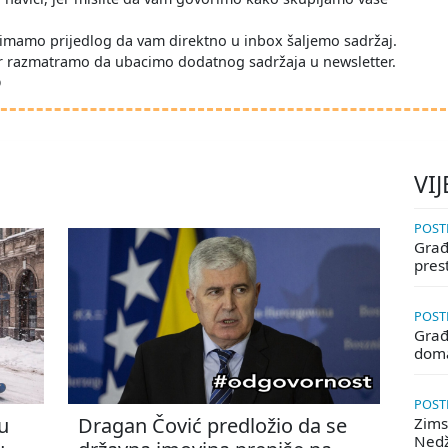
imamo prijedlog da vam direktno u inbox šaljemo sadržaj.
r razmatramo da ubacimo dodatnog sadržaja u newsletter.
D
VIJ
POSTE
Građa
pres
POSTE
Građ
doma
POSTE
u
Dragan Čović predložio da se
Zims
Ned