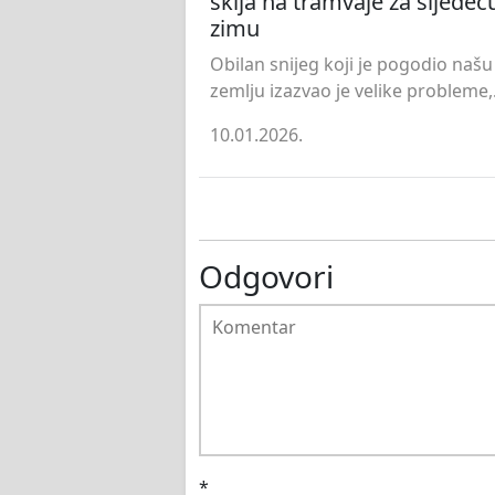
skija na tramvaje za sljedeć
zimu
Obilan snijeg koji je pogodio našu
zemlju izazvao je velike probleme,.
10.01.2026.
Odgovori
*