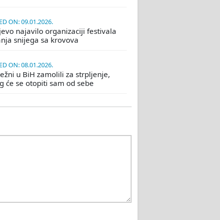
D ON: 09.01.2026.
evo najavilo organizaciji festivala
nja snijega sa krovova
D ON: 08.01.2026.
žni u BiH zamolili za strpljenje,
eg će se otopiti sam od sebe