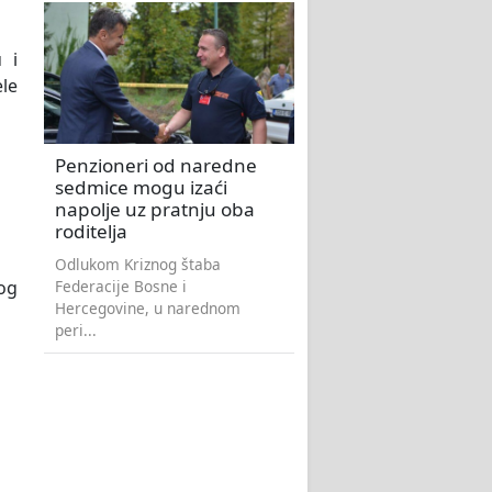
 i
ele
Penzioneri od naredne
sedmice mogu izaći
napolje uz pratnju oba
roditelja
Odlukom Kriznog štaba
Federacije Bosne i
og
Hercegovine, u narednom
peri...