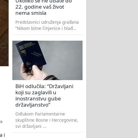
Ukoliko se ne udate do
22. godine vaš život
nema smisla
Predstavnici udruženja građana
“Nikom bitne činjenice i hlađ...
BiH odlučila: “Državljani
koji su zaglavili u
inostranstvu gube
državljanstvo”
Odlukom Parlamentarne
skupštine Bosne i Hercegovine,
ES
svi državljani ...
a i