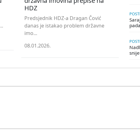
u
državna imovina prepiše na
HDZ
POSTE
Predsjednik HDZ-a Dragan Čović
Saraj
..
danas je istakao problem državne
pada
imo...
POSTE
08.01.2026.
Nadle
snij