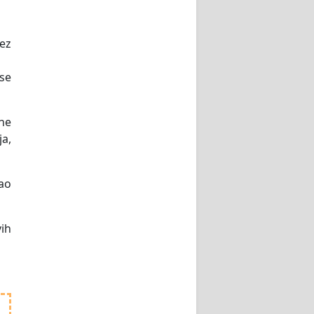
ez
se
ne
a,
kao
vih