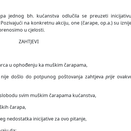
 jednog bh. kućanstva odlučila se preuzeti inicijativu
. Pozivajući na konkretnu akciju, one (čarape, op.a.) su iznij
prenosimo u cjelosti.
ZAHTJEVI
arca u ophođenju ka muškim čarapama,
nije došlo do potpunog poštovanja zahtjeva
prije
ovakv
i slobodu svim muškim čarapama kućanstva,
ških čarapa,
eg nedostatka inicijative za ovo pitanje,
vaju da: