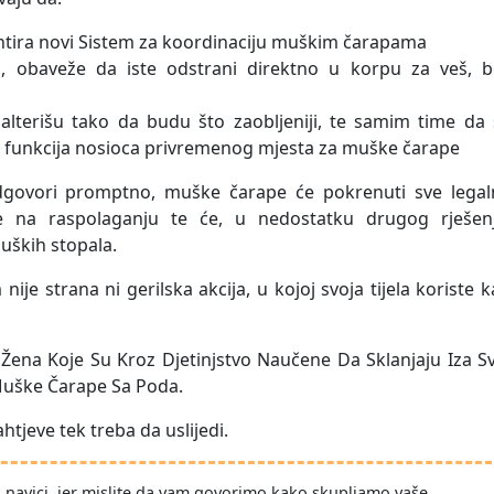
tira novi Sistem za koordinaciju muškim čarapama
a, obaveže da iste odstrani direktno u korpu za veš, b
alterišu tako da budu što zaobljeniji, te samim time da 
 funkcija nosioca privremenog mjesta za muške čarape
dgovori promptno, muške čarape će pokrenuti sve legal
e na raspolaganju te će, u nedostatku drugog rješenj
muških stopala.
ije strana ni gerilska akcija, u kojoj svoja tijela koriste 
 Žena Koje Su Kroz Djetinjstvo Naučene Da Sklanjaju Iza S
Muške Čarape Sa Poda.
tjeve tek treba da uslijedi.
po navici, jer mislite da vam govorimo kako skupljamo vaše