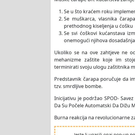
Se u što kraćem roku implemen
Se muškarca, vlasnika čarap
prethodnog kiseljenja u ćošku
Se svi ćoškovi kućanstava izm
onemogući njihova dosadašnja
Ukoliko se na ove zahtjeve ne o
mehanizme zaštite koje im stoj
terminirati svoju ulogu zaštitnika 
Predstavnik čarapa poručuje da im n
tzv. smrdljive bombe.
Inicijativu je podržao SPOD- Savez
Da Su Počele Automatski Da Dižu 
Burna reakcija na revolucionarne zah
Jeste li ugasili onaj pop-up 