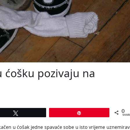
 ćošku pozivaju na
0
Tweet
Pin
SHAR
okačen u ćošak jedne spavaće sobe u isto vrijeme uznemirav