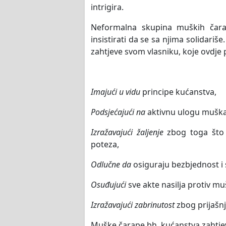
intrigira.
Neformalna skupina muških čarapa
insistirati da se sa njima solidariše
zahtjeve svom vlasniku, koje ovdje 
Imajući u vidu
principe kućanstva,
Podsjećajući na
aktivnu ulogu mušk
Izražavajući žaljenje
zbog toga što 
poteza,
Odlučne da
osiguraju bezbjednost 
Osuđujući
sve akte nasilja protiv mu
Izražavajući zabrinutost
zbog prijašnj
Muške čarape bh. kućanstva zahtje