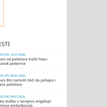
ESTI
D ON: 10.01.2026.
ni od političara tražili hitan
tanak padavina
D ON: 09.01.2026.
ani BiH zamolili SAD da pohapsi i
će političare
D ON: 09.01.2026.
ka služba u Sarajevu angažuje
žmina Ambeškovića