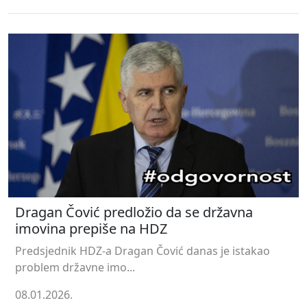
Dragan Čović predložio da se državna
imovina prepiše na HDZ
Predsjednik HDZ-a Dragan Čović danas je istakao
problem državne imo...
08.01.2026.