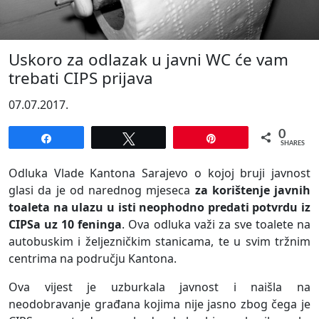
Uskoro za odlazak u javni WC će vam
trebati CIPS prijava
07.07.2017.
0
Share
Tweet
Pin
SHARES
Odluka Vlade Kantona Sarajevo o kojoj bruji javnost
glasi da je od narednog mjeseca
za korištenje javnih
toaleta na ulazu u isti neophodno predati potvrdu iz
CIPSa uz 10 feninga
. Ova odluka važi za sve toalete na
autobuskim i željezničkim stanicama, te u svim tržnim
centrima na području Kantona.
Ova vijest je uzburkala javnost i naišla na
neodobravanje građana kojima nije jasno zbog čega je