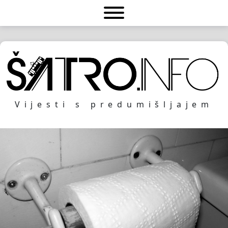
Vijesti s predumišljajem