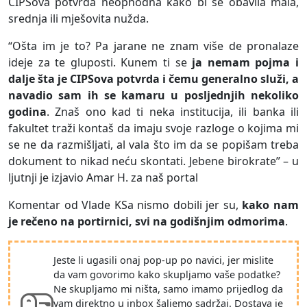
CIPSova potvrda neophodna kako bi se obavila mala,
srednja ili mješovita nužda.
“Ošta im je to? Pa jarane ne znam više de pronalaze
ideje za te gluposti. Kunem ti se
ja nemam pojma i
dalje šta je CIPSova potvrda i čemu generalno služi, a
navadio sam ih se kamaru u posljednjih nekoliko
godina
. Znaš ono kad ti neka institucija, ili banka ili
fakultet traži kontaš da imaju svoje razloge o kojima mi
se ne da razmišljati, al vala što im da se popišam treba
dokument to nikad neću skontati. Jebene birokrate” – u
ljutnji je izjavio Amar H. za naš portal
Komentar od Vlade KSa nismo dobili jer su,
kako nam
je rečeno na portirnici, svi na godišnjim odmorima
.
Jeste li ugasili onaj pop-up po navici, jer mislite
da vam govorimo kako skupljamo vaše podatke?
Ne skupljamo mi ništa, samo imamo prijedlog da
vam direktno u inbox šaljemo sadržaj. Dostava je