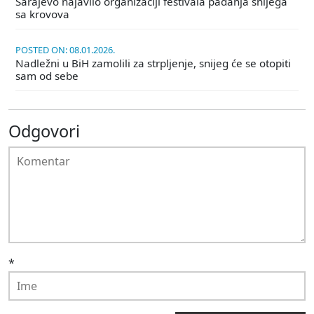
Sarajevo najavilo organizaciji festivala padanja snijega
sa krovova
POSTED ON: 08.01.2026.
Nadležni u BiH zamolili za strpljenje, snijeg će se otopiti
sam od sebe
Odgovori
*