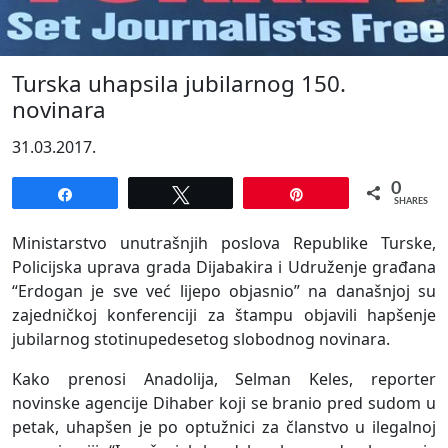
Turska uhapsila jubilarnog 150.
novinara
31.03.2017.
0
Share
Tweet
Pin
SHARES
Ministarstvo unutrašnjih poslova Republike Turske,
Policijska uprava grada Dijabakira i Udruženje građana
“Erdogan je sve već lijepo objasnio” na današnjoj su
zajedničkoj konferenciji za štampu objavili hapšenje
jubilarnog stotinupedesetog slobodnog novinara.
Kako prenosi Anadolija, Selman Keles, reporter
novinske agencije Dihaber koji se branio pred sudom u
petak, uhapšen je po optužnici za članstvo u ilegalnoj