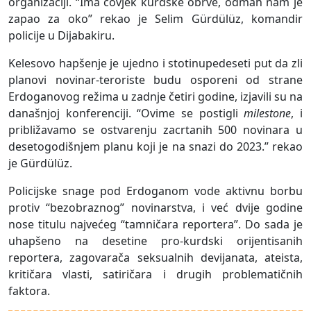
organizaciji. “Ima čovjek kurdske obrve, odmah nam je
zapao za oko” rekao je Selim Gürdülüz, komandir
policije u Dijabakiru.
Kelesovo hapšenje je ujedno i stotinupedeseti put da zli
planovi novinar-teroriste budu osporeni od strane
Erdoganovog režima u zadnje četiri godine, izjavili su na
današnjoj konferenciji. “Ovime se postigli
milestone
, i
približavamo se ostvarenju zacrtanih 500 novinara u
desetogodišnjem planu koji je na snazi do 2023.” rekao
je Gürdülüz.
Policijske snage pod Erdoganom vode aktivnu borbu
protiv “bezobraznog” novinarstva, i već dvije godine
nose titulu najvećeg “tamničara reportera”. Do sada je
uhapšeno na desetine pro-kurdski orijentisanih
reportera, zagovarača seksualnih devijanata, ateista,
kritičara vlasti, satiričara i drugih problematičnih
faktora.