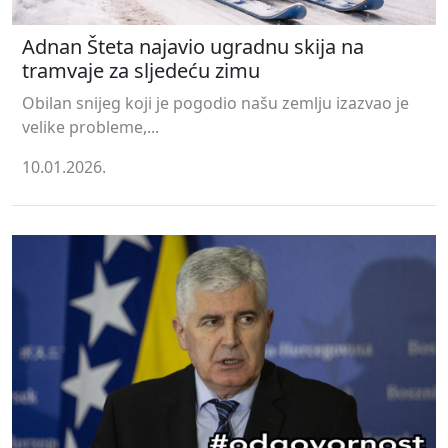
Adnan Šteta najavio ugradnu skija na
tramvaje za sljedeću zimu
Obilan snijeg koji je pogodio našu zemlju izazvao je
velike probleme,...
10.01.2026.