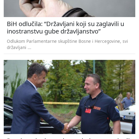
BiH odlučila: “Državljani koji su zaglavili u
inostranstvu gube državljanstvo”
Odlukom Parlamentarne skupštine Bosne i Hercegovine, svi
državljani ...