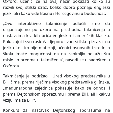
Oxford, učenici će na ovaj način pokazati koliko su
razvili svoj stilski izraz, koliko dobro poznaju engleski
jezik, ali i kako vide Bosnu i Hercegovinu u budućnost.
„Ovo interaktivno takmičenje odlučili smo da
organizujemo po uzoru na prethodna takmičenja u
nastavcima kratkih priča engleskih i američkih klasika.
Pokazujući svu raskoš i ljepotu svog stilskog izraza, na
jeziku koji im nije maternji, učenici osnovnih i srednjih
škola imaće mogućnost da na zanimljiv pokažu šta
misle i o predmetu takmičenja“, navodi se u saopštenju
Oxforda.
Takmičenje je podržao i Ured visokog predstavnika u
BiH čime, prema riječima visokog predstavnika g. Inzka,
„međunarodna zajednica pokazuje kako se odnosi i
prema Dejtonskom sporazumu i prema BiH, ali i kakvu
viziju ima za BiH“.
Konkurs za nastavak Dejtonskog sporazuma na