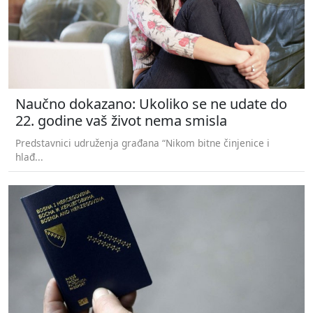
Naučno dokazano: Ukoliko se ne udate do
22. godine vaš život nema smisla
Predstavnici udruženja građana “Nikom bitne činjenice i
hlađ...