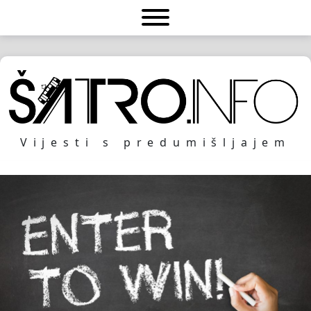
Vijesti s predumišljajem