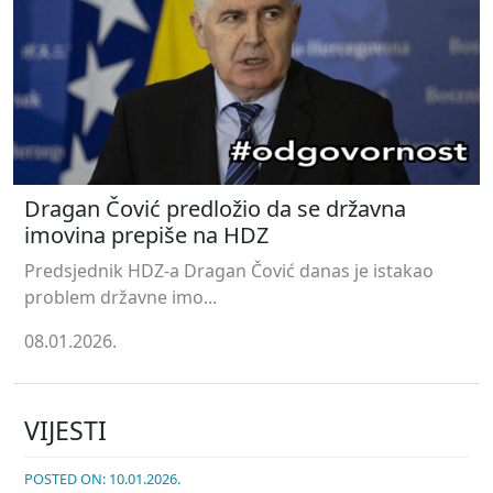
Dragan Čović predložio da se državna
imovina prepiše na HDZ
Predsjednik HDZ-a Dragan Čović danas je istakao
problem državne imo...
08.01.2026.
VIJESTI
POSTED ON: 10.01.2026.