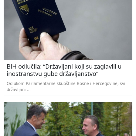
BiH odlučila: “Državljani koji su zaglavili u
inostranstvu gube državljanstvo”
Odlukom Parlamentarne skupštine Bosne i Hercegovine, svi
državljani ...