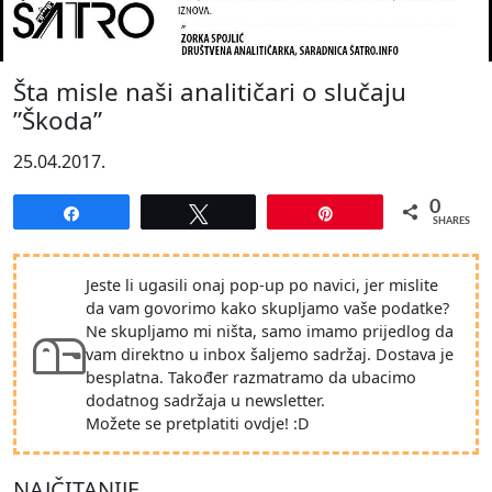
Šta misle naši analitičari o slučaju
”Škoda”
25.04.2017.
0
Share
Tweet
Pin
SHARES
Jeste li ugasili onaj pop-up po navici, jer mislite
da vam govorimo kako skupljamo vaše podatke?
Ne skupljamo mi ništa, samo imamo prijedlog da
vam direktno u inbox šaljemo sadržaj. Dostava je
besplatna. Također razmatramo da ubacimo
dodatnog sadržaja u newsletter.
Možete se pretplatiti ovdje! :D
NAJČITANIJE