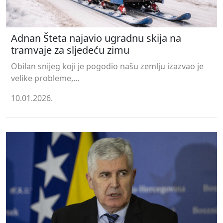
Adnan Šteta najavio ugradnu skija na
tramvaje za sljedeću zimu
Obilan snijeg koji je pogodio našu zemlju izazvao je
velike probleme,...
10.01.2026.