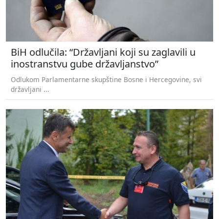
BiH odlučila: “Državljani koji su zaglavili u
inostranstvu gube državljanstvo”
Odlukom Parlamentarne skupštine Bosne i Hercegovine, svi
državljani ...