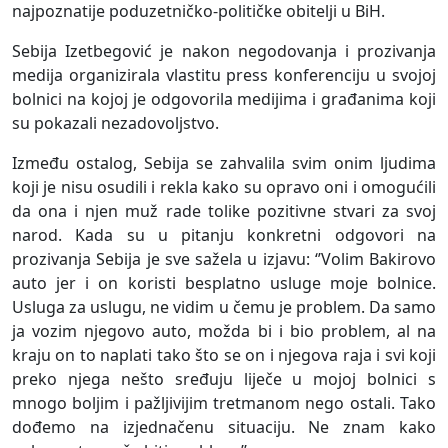
najpoznatije poduzetničko-političke obitelji u BiH.
Sebija Izetbegović je nakon negodovanja i prozivanja
medija organizirala vlastitu press konferenciju u svojoj
bolnici na kojoj je odgovorila medijima i građanima koji
su pokazali nezadovoljstvo.
Između ostalog, Sebija se zahvalila svim onim ljudima
koji je nisu osudili i rekla kako su opravo oni i omogućili
da ona i njen muž rade tolike pozitivne stvari za svoj
narod. Kada su u pitanju konkretni odgovori na
prozivanja Sebija je sve sažela u izjavu: ‘’Volim Bakirovo
auto jer i on koristi besplatno usluge moje bolnice.
Usluga za uslugu, ne vidim u čemu je problem. Da samo
ja vozim njegovo auto, možda bi i bio problem, al na
kraju on to naplati tako što se on i njegova raja i svi koji
preko njega nešto sređuju liječe u mojoj bolnici s
mnogo boljim i pažljivijim tretmanom nego ostali. Tako
dođemo na izjednačenu situaciju. Ne znam kako