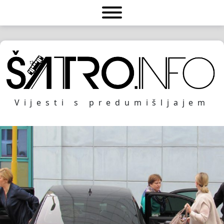
Vijesti s predumišljajem