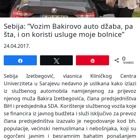
Sebija: ”Vozim Bakirovo auto džaba, pa
šta, i on koristi usluge moje bolnice”
24.04.2017.
0
Share
Tweet
Pin
SHARES
Sebija Izetbegović, vlasnica Kliničkog Centra
Univerziteta u Sarajevu nedavno je uslikana kako izlazi
iz službenog automobila namijenjenog za prijevoz
njenog muža Bakira Izetbegovića, člana predsjedništva
BiH i predsjednika SDA. Korištenje službenog vozila koje
se financira iz javnog budžeta i služi isključivo za prevoz
člana predsjedništva izazvalo je negodovanje kod bh.
populacije, većinski nemuslimana i nebošnjaka, koji su
ogorčeni javnim i besramnim bahatim ponašanjem