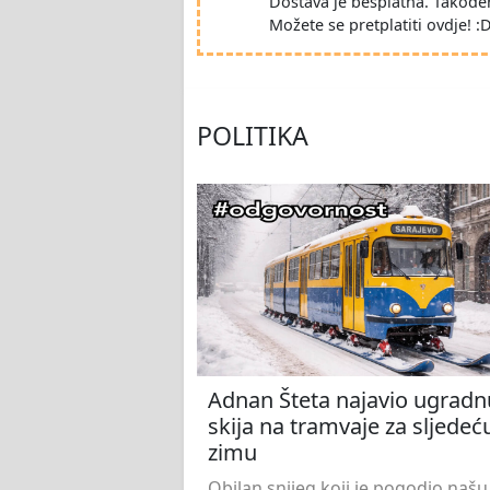
Dostava je besplatna. Takođe
Možete se pretplatiti ovdje! :
POLITIKA
Adnan Šteta najavio ugradn
skija na tramvaje za sljedeć
zimu
Obilan snijeg koji je pogodio našu