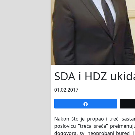
SDA i HDZ ukida
01.02.2017.
Share
Nakon što je propao i treći sast
poslovicu ”treća sreća” preimenuju
dogovora, svi neoprobani bureci i