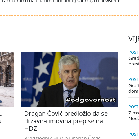
r razmatramo da ubacimo dodatnog sadržaja u newsletter.
D
VIJ
POSTE
Građa
pres
POSTE
Građ
doma
POSTE
u
Dragan Čović predložio da se
Zims
Ned
u
državna imovina prepiše na
HDZ
POSTE
Predsjednik HDZ-a Dragan Čović