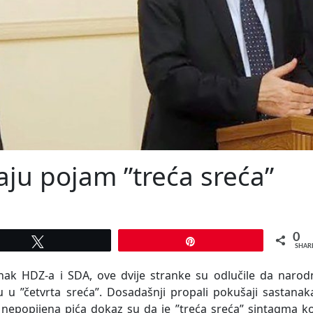
ju pojam ”treća sreća”
0
Tweet
Pin
SHAR
anak HDZ-a i SDA, ove dvije stranke su odlučile da narod
 u ”četvrta sreća”. Dosadašnji propali pokušaji sastanak
 nepopijena pića dokaz su da je ”treća sreća” sintagma k