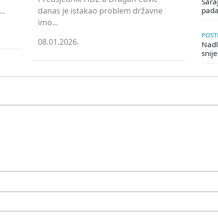
Saraj
..
danas je istakao problem državne
pada
imo...
POSTE
08.01.2026.
Nadle
snij