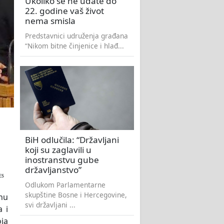
Ukoliko se ne udate do
22. godine vaš život
nema smisla
Predstavnici udruženja građana
“Nikom bitne činjenice i hlađ...
BiH odlučila: “Državljani
koji su zaglavili u
inostranstvu gube
državljanstvo”
ES
Odlukom Parlamentarne
skupštine Bosne i Hercegovine,
nu
svi državljani ...
a i
oja