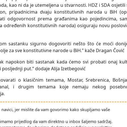
da, kao ni da je utemeljena u stvarnosti. HDZ i SDA osjetili
n, pripadnicima dvaju konstitutivnih naroda u BiH (op.
mati odgovornost prema građanima kao pojedincima, sa
 određenih konstitutivnih naroda) osiguraju novu poslovi
tom sastanku sigurno dogovoriti nešto što će moći donije
olje za sve konstitutivne narode u BiH.” kaže Dragan Čović
ak napokon biti sastanak kada ćemo svi probati onaj kult
 posljednji put.” dodaje Alija Izetbegović
varati o klasičnim temama, Mostar, Srebrenica, Bošnjac
ki kanal, i drugim temama koje nemaju nekog posebn
ja.
po navici, jer mislite da vam govorimo kako skupljamo vaše
imamo prijedlog da vam direktno u inbox šaljemo sadržaj.