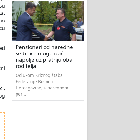
 su
a.
mo
cu
Penzioneri od naredne
ti
sedmice mogu izaći
napolje uz pratnju oba
roditelja
ni
Odlukom Kriznog štaba
Federacije Bosne i
Hercegovine, u narednom
i,
peri...
og