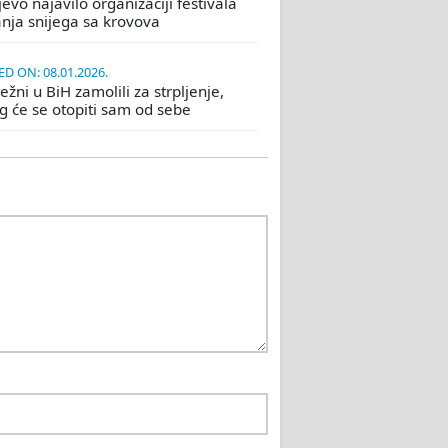
evo najavilo organizaciji festivala
nja snijega sa krovova
D ON: 08.01.2026.
žni u BiH zamolili za strpljenje,
eg će se otopiti sam od sebe