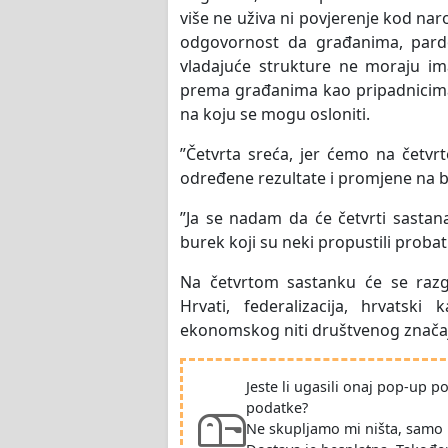
više ne uživa ni povjerenje kod naro
odgovornost da građanima, pardo
vladajuće strukture ne moraju i
prema građanima kao pripadnicima
na koju se mogu osloniti.
”Četvrta sreća, jer ćemo na četvr
određene rezultate i promjene na b
”Ja se nadam da će četvrti sastan
burek koji su neki propustili probati
Na četvrtom sastanku će se razgo
Hrvati, federalizacija, hrvats
ekonomskog niti društvenog znača
Jeste li ugasili onaj pop-up 
podatke?
Ne skupljamo mi ništa, samo 