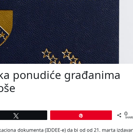
ska ponudiće građanima
oše
0
Tweet
Pin
SHAR
fikaciona dokumenta (IDDEE-e) da bi od od 21. marta izdava