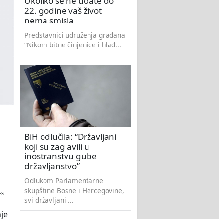
Ukoliko se ne udate do
22. godine vaš život
nema smisla
Predstavnici udruženja građana
“Nikom bitne činjenice i hlađ...
BiH odlučila: “Državljani
koji su zaglavili u
inostranstvu gube
državljanstvo”
Odlukom Parlamentarne
skupštine Bosne i Hercegovine,
ES
svi državljani ...
nje