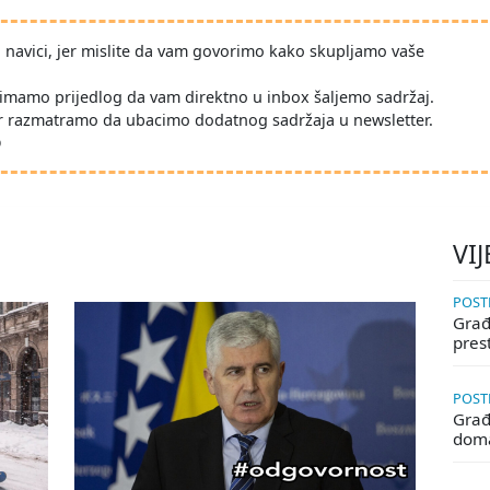
po navici, jer mislite da vam govorimo kako skupljamo vaše
imamo prijedlog da vam direktno u inbox šaljemo sadržaj.
r razmatramo da ubacimo dodatnog sadržaja u newsletter.
D
VIJ
POSTE
Građa
pres
POSTE
Građ
doma