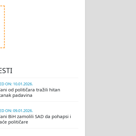
ESTI
D ON: 10.01.2026.
ni od političara tražili hitan
tanak padavina
D ON: 09.01.2026.
ani BiH zamolili SAD da pohapsi i
će političare