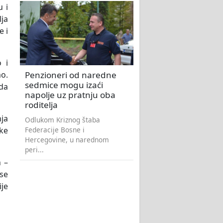
u i
ja
e i
 i
Penzioneri od naredne
o.
sedmice mogu izaći
da
napolje uz pratnju oba
roditelja
nja
Odlukom Kriznog štaba
Federacije Bosne i
ske
Hercegovine, u narednom
peri...
h –
 se
ije