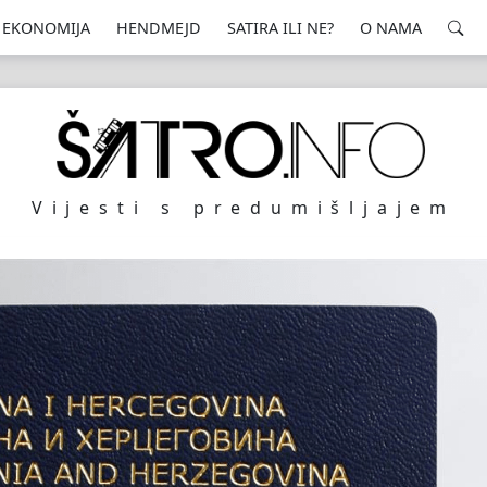
EKONOMIJA
HENDMEJD
SATIRA ILI NE?
O NAMA
Vijesti s predumišljajem