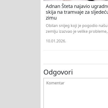
Adnan Šteta najavio ugradn
skija na tramvaje za sljedeć
zimu
Obilan snijeg koji je pogodio našu
zemlju izazvao je velike probleme,.
10.01.2026.
Odgovori