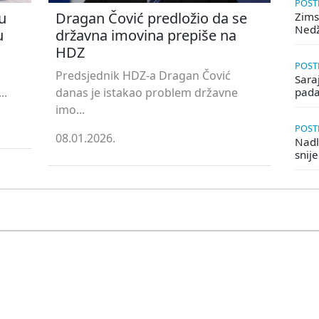
POSTE
u
Dragan Čović predložio da se
Zims
Ned
u
državna imovina prepiše na
HDZ
POSTE
Predsjednik HDZ-a Dragan Čović
Saraj
..
danas je istakao problem državne
pada
imo...
POSTE
08.01.2026.
Nadle
snij