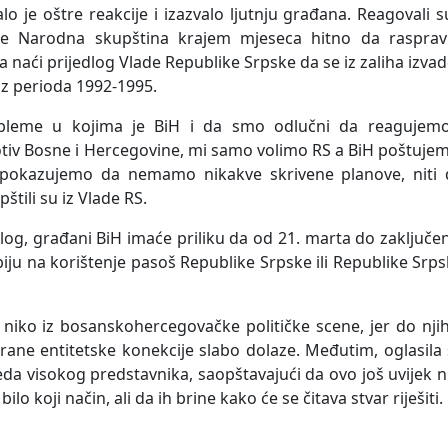
o je oštre reakcije i izazvalo ljutnju građana. Reagovali s
 će Narodna skupština krajem mjeseca hitno da raspravl
 naći prijedlog Vlade Republike Srpske da se iz zaliha izvad
 iz perioda 1992-1995.
leme u kojima je BiH i da smo odlučni da reagujemo
v Bosne i Hercegovine, mi samo volimo RS a BiH poštujem
 pokazujemo da nemamo nikakve skrivene planove, niti 
štili su iz Vlade RS.
dlog, građani BiH imaće priliku da od 21. marta do zaključe
u na korištenje pasoš Republike Srpske ili Republike Srp
 niko iz bosanskohercegovačke političke scene, jer do nji
rane entitetske konekcije slabo dolaze. Međutim, oglasila
 visokog predstavnika, saopštavajući da ovo još uvijek n
ilo koji način, ali da ih brine kako će se čitava stvar riješiti.