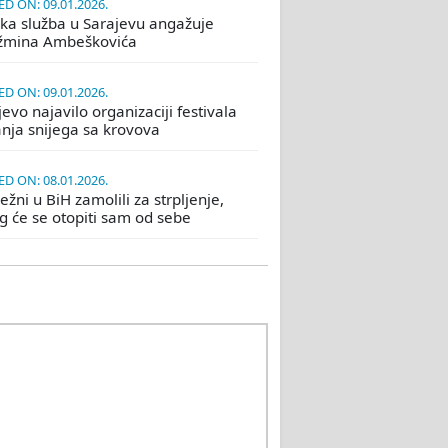
D ON: 09.01.2026.
ka služba u Sarajevu angažuje
žmina Ambeškovića
D ON: 09.01.2026.
evo najavilo organizaciji festivala
nja snijega sa krovova
D ON: 08.01.2026.
žni u BiH zamolili za strpljenje,
eg će se otopiti sam od sebe