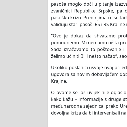
pasoša moglo doći u pitanje izazval
zvaničnici Republike Srpske, pa
pasošku krizu. Pred njima će se tada
validuju stari pasoši RS i RS Krajine
“Ovo je dokaz da shvatamo prob
pomognemo. Mi nemamo ništa proti
Sada izražavamo to poštovanje i
želimo učiniti BiH nešto nažao”, saop
Ukoliko poslanici usvoje ovaj prije
ugovora sa novim dobavljačem dobij
Krajine.
O ovome se još uvijek nije oglasio
kako kažu – informacije s druge st
međunarodna zajednica, preko Ureda
dovoljna kriza da bi intervenisali na b