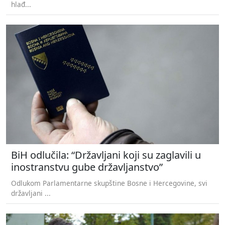
hlađ...
BiH odlučila: “Državljani koji su zaglavili u
inostranstvu gube državljanstvo”
Odlukom Parlamentarne skupštine Bosne i Hercegovine, svi
državljani ...