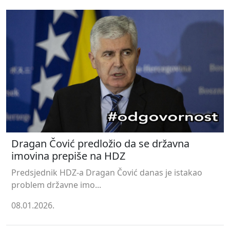
Dragan Čović predložio da se državna
imovina prepiše na HDZ
Predsjednik HDZ-a Dragan Čović danas je istakao
problem državne imo...
08.01.2026.