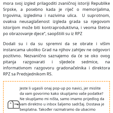
mora svoj izgled prilagoditi zvaničnoj istoriji Republike
Srpske, a posebno kada je riječ o memorijalima,
trgovima, izgledima i nazivima ulica. U suprotnom,
ovakva neusaglašenost izgleda grada sa njegovom
istorijom može biti kontraproduktivna, i veoma štetna
po obrazovanje djece“, saopštiili su iz RPZ
Dodali su i da su spremni da se obrate i višim
instancama ukoliko Grad na njihov zahtjev ne odgovori
pozitivno. Nezvanično saznajemo da će se oko ovog
pitanja razgovarati i sljedeće sedmice, na
informativnom razgovoru gradonačelnika i direktora
RPZ sa Predsjednikom RS.
Jeste li ugasili onaj pop-up po navici, jer mislite
da vam govorimo kako skupljamo vaše podatke?
Ne skupljamo mi ništa, samo imamo prijedlog da
vam direktno u inbox šaljemo sadržaj. Dostava je
besplatna. Također razmatramo da ubacimo