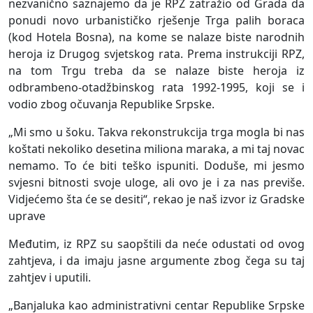
nezvanično saznajemo da je RPZ zatražio od Grada da
ponudi novo urbanističko rješenje Trga palih boraca
(kod Hotela Bosna), na kome se nalaze biste narodnih
heroja iz Drugog svjetskog rata. Prema instrukciji RPZ,
na tom Trgu treba da se nalaze biste heroja iz
odbrambeno-otadžbinskog rata 1992-1995, koji se i
vodio zbog očuvanja Republike Srpske.
„Mi smo u šoku. Takva rekonstrukcija trga mogla bi nas
koštati nekoliko desetina miliona maraka, a mi taj novac
nemamo. To će biti teško ispuniti. Doduše, mi jesmo
svjesni bitnosti svoje uloge, ali ovo je i za nas previše.
Vidjećemo šta će se desiti“, rekao je naš izvor iz Gradske
uprave
Međutim, iz RPZ su saopštili da neće odustati od ovog
zahtjeva, i da imaju jasne argumente zbog čega su taj
zahtjev i uputili.
„Banjaluka kao administrativni centar Republike Srpske