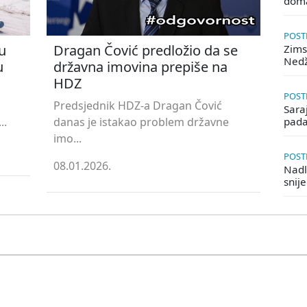
doma
POSTE
u
Dragan Čović predložio da se
Zims
Ned
u
državna imovina prepiše na
HDZ
POSTE
Predsjednik HDZ-a Dragan Čović
Saraj
..
danas je istakao problem državne
pada
imo...
POSTE
08.01.2026.
Nadle
snij