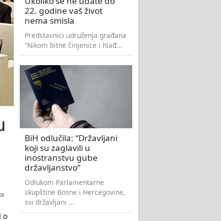
Ukoliko se ne udate do
22. godine vaš život
nema smisla
Predstavnici udruženja građana
“Nikom bitne činjenice i hlađ...
u
BiH odlučila: “Državljani
koji su zaglavili u
inostranstvu gube
državljanstvo”
Odlukom Parlamentarne
skupštine Bosne i Hercegovine,
ES
svi državljani ...
i o