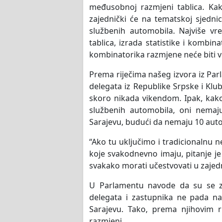
međusobnoj razmjeni tablica. Kak
zajednički će na tematskoj sjednici
službenih automobila. Najviše vr
tablica, izrada statistike i kombin
kombinatorika razmjene neće biti v
Prema riječima našeg izvora iz Parl
delegata iz Republike Srpske i Klu
skoro nikada vikendom. Ipak, kako
službenih automobila, oni nemaj
Sarajevu, budući da nemaju 10 aut
“Ako tu uključimo i tradicionalnu 
koje svakodnevno imaju, pitanje je 
svakako morati učestvovati u zajed
U Parlamentu navode da su se za
delegata i zastupnika ne pada n
Sarajevu. Tako, prema njihovim 
razmjeni.