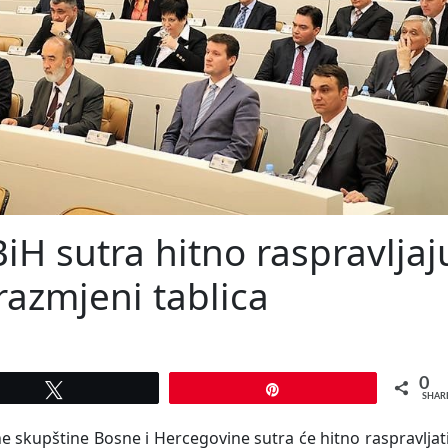
iH sutra hitno raspravljaj
azmjeni tablica
0
Tweet
Pin
SHAR
skupštine Bosne i Hercegovine sutra će hitno raspravljat