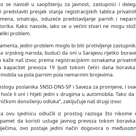
o se navodi u saopštenju za javnost, zastupnici i delega
 predstaviti presjek stanja registracijskih tablica privatni
emena, smatraju, oduzeće predstavljanje parnih i neparn
atorika. Kako navode, iako se u većini stvari ne mogu složi
eliki problem.
amenta, jedini problem moglo bi biti protivljenje zastupnik
ba srpskog naroda, budući da oni u Sarajevu rijetko borave
 kaže naš izvor, prema registracijskim oznakama privatni
u kapacitet prevoza 19 ljudi tokom četiri dana boravka
omobila sa pola parnim pola nemarnim brojevima.
neslogu poslanika SNSD-DNS-SP i Saveza za promjene, i sv
hoće li oni i htjeti jedni s drugima u automobila. Tako da
ničkom donošenju odluka”, zaključuje naš drugi izvor.
 ovu sjednicu odlučili iz prostog razloga što nikome 
apamet da koristi usluge javnog prevoza tokom boravka
riječima, ovo postaje jedini način dogovora o međusobn