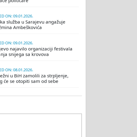
će političare
D ON: 09.01.2026.
ka služba u Sarajevu angažuje
žmina Ambeškovića
D ON: 09.01.2026.
evo najavilo organizaciji festivala
nja snijega sa krovova
D ON: 08.01.2026.
žni u BiH zamolili za strpljenje,
eg će se otopiti sam od sebe