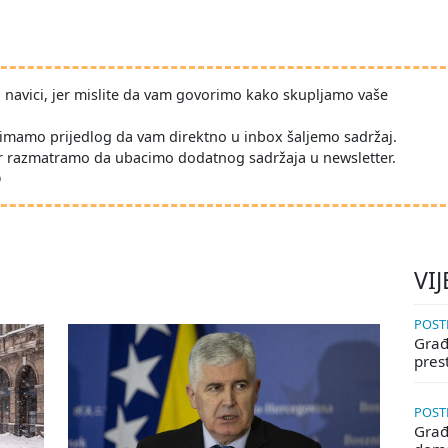
po navici, jer mislite da vam govorimo kako skupljamo vaše
imamo prijedlog da vam direktno u inbox šaljemo sadržaj.
r razmatramo da ubacimo dodatnog sadržaja u newsletter.
D
VIJ
POSTE
Građa
pres
POSTE
Građ