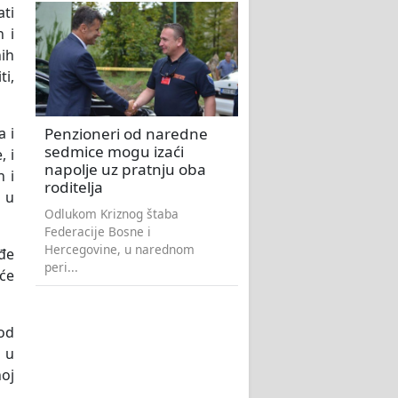
ti
h i
ih
ti,
Penzioneri od naredne
a i
sedmice mogu izaći
, i
napolje uz pratnju oba
h i
roditelja
 u
Odlukom Kriznog štaba
Federacije Bosne i
Hercegovine, u narednom
ađe
peri...
 će
od
 u
oj