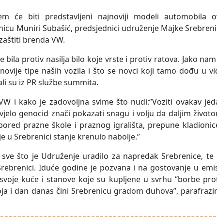
 će biti predstavljeni najnoviji modeli automobila o
icu Muniri Subašić, predsjednici udruženje Majke Srebren
zaštiti brenda VW.
 bila protiv nasilja bilo koje vrste i protiv ratova. Jako nam
novije tipe naših vozila i što se novci koji tamo dođu u v
ali su iz PR službe summita.
 i kako je zadovoljna svime što nudi:‘’Voziti ovakav jed
vjelo genocid znači pokazati snagu i volju da daljim život
pored prazne škole i praznog igrališta, prepune kladionic
je u Srebrenici stanje krenulo nabolje.’’
sve što je Udruženje uradilo za napredak Srebrenice, te 
u Srebrenici. Iduće godine je pozvana i na gostovanje u emis
e svoje kuće i stanove koje su kupljene u svrhu ‘’borbe pro
oja i dan danas čini Srebrenicu gradom duhova’’, parafrazi