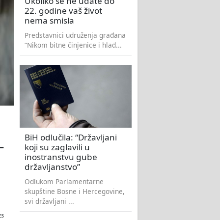
Ukoliko se ne udate do
22. godine vaš život
nema smisla
Predstavnici udruženja građana
“Nikom bitne činjenice i hlađ...
BiH odlučila: “Državljani
-
koji su zaglavili u
inostranstvu gube
državljanstvo”
Odlukom Parlamentarne
skupštine Bosne i Hercegovine,
svi državljani ...
ES