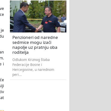
ve
ice
 je
idu
Penzioneri od naredne
sedmice mogu izaći
napolje uz pratnju oba
roditelja
an
om.
Odlukom Kriznog štaba
e i
Federacije Bosne i
Hercegovine, u narednom
peri...
će
iji
tiv
rat