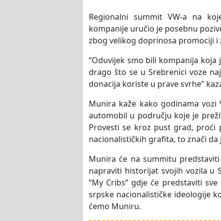
Regionalni summit VW-a na kojem
kompanije uručio je posebnu pozivn
zbog velikog doprinosa promociji i 
‘’Oduvijek smo bili kompanija koja je
drago što se u Srebrenici voze naj
donacija koriste u prave svrhe’’ kaz
Munira kaže kako godinama vozi VW
automobil u području koje je preži
Provesti se kroz pust grad, proći 
nacionalističkih grafita, to znači da 
Munira će na summitu predstaviti 
napraviti historijat svojih vozila 
‘’My Cribs’’ gdje će predstaviti sv
srpske nacionalističke ideologije k
ćemo Muniru.