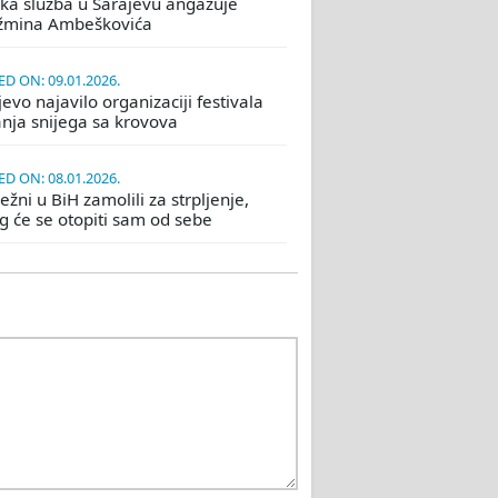
ka služba u Sarajevu angažuje
žmina Ambeškovića
D ON: 09.01.2026.
evo najavilo organizaciji festivala
nja snijega sa krovova
D ON: 08.01.2026.
žni u BiH zamolili za strpljenje,
eg će se otopiti sam od sebe