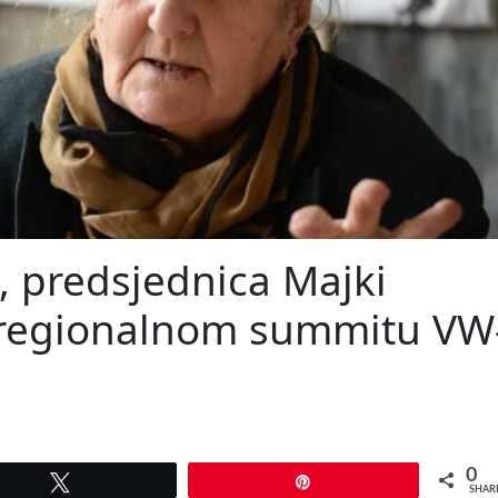
, predsjednica Majki
 regionalnom summitu VW
0
Tweet
Pin
SHAR