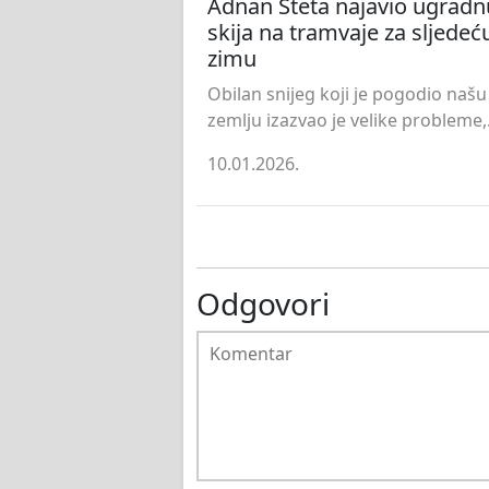
Adnan Šteta najavio ugradn
skija na tramvaje za sljedeć
zimu
Obilan snijeg koji je pogodio našu
zemlju izazvao je velike probleme,.
10.01.2026.
Odgovori