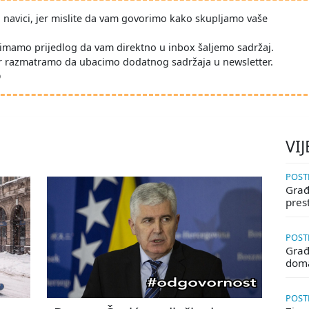
po navici, jer mislite da vam govorimo kako skupljamo vaše
imamo prijedlog da vam direktno u inbox šaljemo sadržaj.
r razmatramo da ubacimo dodatnog sadržaja u newsletter.
D
VIJ
POSTE
Građa
pres
POSTE
Građ
doma
POSTE