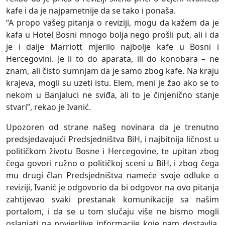
kafe i da je najpametnije da se tako i ponaša.
“A propo vašeg pitanja o reviziji, mogu da kažem da je
kafa u Hotel Bosni mnogo bolja nego prošli put, ali i da
je i dalje Marriott mjerilo najbolje kafe u Bosni i
Hercegovini. Je li to do aparata, ili do konobara – ne
znam, ali čisto sumnjam da je samo zbog kafe. Na kraju
krajeva, mogli su uzeti istu. Elem, meni je žao ako se to
nekom u Banjaluci ne sviđa, ali to je činjenično stanje
stvari”, rekao je Ivanić.
Upozoren od strane našeg novinara da je trenutno
predsjedavajući Predsjedništva BiH, i najbitnija ličnost u
političkom životu Bosne i Hercegovine, te upitan zbog
čega govori ružno o političkoj sceni u BiH, i zbog čega
mu drugi član Predsjedništva nameće svoje odluke o
reviziji, Ivanić je odgovorio da bi odgovor na ovo pitanja
zahtijevao svaki prestanak komunikacije sa našim
portalom, i da se u tom slučaju više ne bismo mogli
oslanjati na povjerljive informacije koje nam dostavlja.