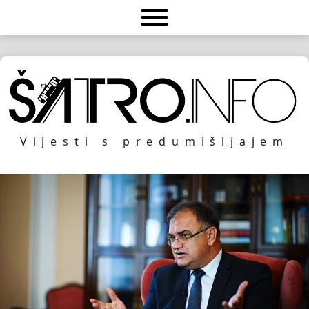
Vijesti s predumišljajem