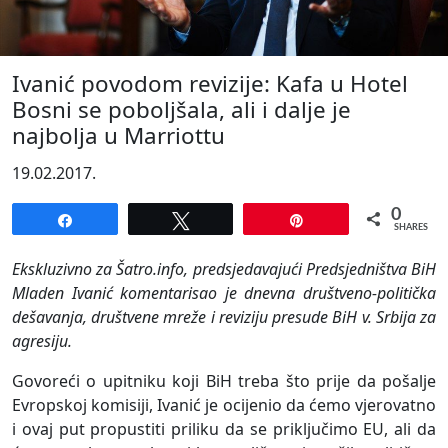
Ivanić povodom revizije: Kafa u Hotel
Bosni se poboljšala, ali i dalje je
najbolja u Marriottu
19.02.2017.
0
Share
Tweet
Pin
SHARES
Ekskluzivno za Šatro.info, predsjedavajući Predsjedništva BiH
Mladen Ivanić komentarisao je dnevna društveno-politička
dešavanja, društvene mreže i reviziju presude BiH v. Srbija za
agresiju.
Govoreći o upitniku koji BiH treba što prije da pošalje
Evropskoj komisiji, Ivanić je ocijenio da ćemo vjerovatno
i ovaj put propustiti priliku da se priključimo EU, ali da