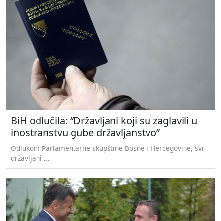
BiH odlučila: “Državljani koji su zaglavili u
inostranstvu gube državljanstvo”
Odlukom Parlamentarne skupštine Bosne i Hercegovine, svi
državljani ...