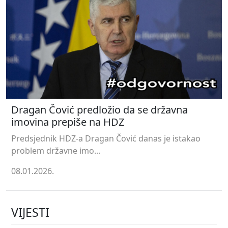
Dragan Čović predložio da se državna
imovina prepiše na HDZ
Predsjednik HDZ-a Dragan Čović danas je istakao
problem državne imo...
08.01.2026.
VIJESTI