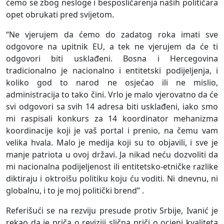
ćemo se zbog nesloge i besposličarenja naših političara
opet obrukati pred svijetom.
“Ne vjerujem da ćemo do zadatog roka imati sve
odgovore na upitnik EU, a tek ne vjerujem da će ti
odgovori biti usklađeni. Bosna i Hercegovina
tradicionalno je nacionalno i entitetski podijeljenja, i
koliko god to narod ne osjećao ili ne mislio,
administracija to tako čini. Vrlo je malo vjerovatno da će
svi odgovori sa svih 14 adresa biti usklađeni, iako smo
mi raspisali konkurs za 14 koordinator mehanizma
koordinacije koji je vaš portal i prenio, na čemu vam
velika hvala. Malo je medija koji su to objavili, i sve je
manje patriota u ovoj državi. Ja nikad neću dozvoliti da
mi nacionalna podijeljenost ili entitetsko-etničke razlike
diktiraju i oktroišu politiku koju ću voditi. Ni dnevnu, ni
globalnu, i to je moj politički brend” .
Referišući se na rezviju presude protiv Srbije, Ivanić je
rekao da je priča o reviziji slična priči o ocjeni kvaliteta