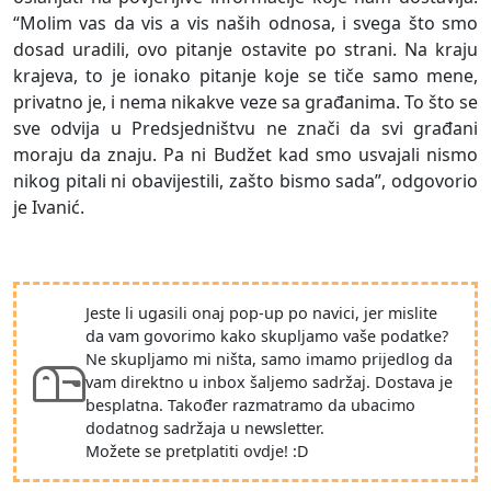
“Molim vas da vis a vis naših odnosa, i svega što smo
dosad uradili, ovo pitanje ostavite po strani. Na kraju
krajeva, to je ionako pitanje koje se tiče samo mene,
privatno je, i nema nikakve veze sa građanima. To što se
sve odvija u Predsjedništvu ne znači da svi građani
moraju da znaju. Pa ni Budžet kad smo usvajali nismo
nikog pitali ni obavijestili, zašto bismo sada”, odgovorio
je Ivanić.
Jeste li ugasili onaj pop-up po navici, jer mislite
da vam govorimo kako skupljamo vaše podatke?
Ne skupljamo mi ništa, samo imamo prijedlog da
vam direktno u inbox šaljemo sadržaj. Dostava je
besplatna. Također razmatramo da ubacimo
dodatnog sadržaja u newsletter.
Možete se pretplatiti ovdje! :D