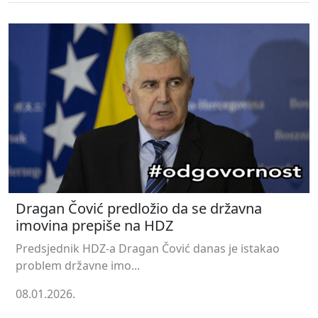
Dragan Čović predložio da se državna
imovina prepiše na HDZ
Predsjednik HDZ-a Dragan Čović danas je istakao
problem državne imo...
08.01.2026.