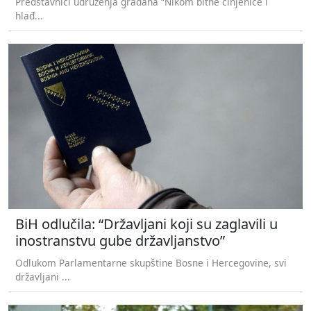
Predstavnici udruženja građana “Nikom bitne činjenice i
hlađ...
BiH odlučila: “Državljani koji su zaglavili u
inostranstvu gube državljanstvo”
Odlukom Parlamentarne skupštine Bosne i Hercegovine, svi
državljani ...