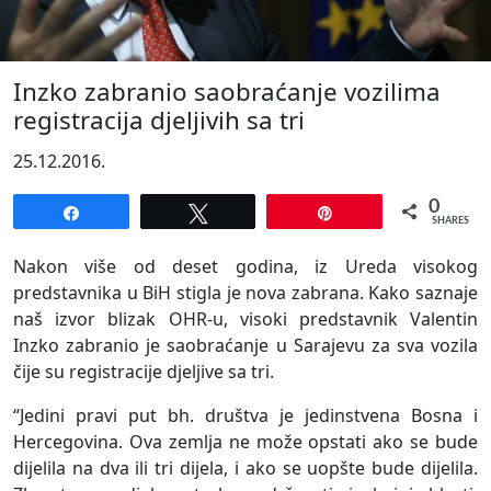
Inzko zabranio saobraćanje vozilima
registracija djeljivih sa tri
25.12.2016.
0
Share
Tweet
Pin
SHARES
Nakon više od deset godina, iz Ureda visokog
predstavnika u BiH stigla je nova zabrana. Kako saznaje
naš izvor blizak OHR-u, visoki predstavnik Valentin
Inzko zabranio je saobraćanje u Sarajevu za sva vozila
čije su registracije djeljive sa tri.
“Jedini pravi put bh. društva je jedinstvena Bosna i
Hercegovina. Ova zemlja ne može opstati ako se bude
dijelila na dva ili tri dijela, i ako se uopšte bude dijelila.