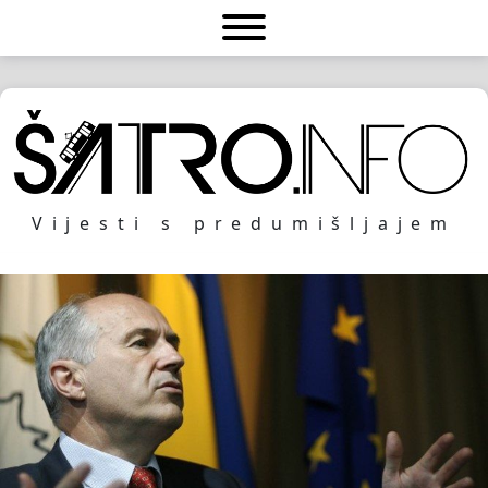
Vijesti s predumišljajem