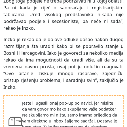
Zbog toga podjele ne treba podržavati ni u kojoj oblasti.
Pa ni kada je riječ o saobraćaju i registracijskim
tablicama. Ured visokog predstavnika nikada nije
podržavao podjele i secesioniste, pa neće ni sada”,
rekao je Inzko.
Inzko je rekao da je do ove odluke došao nakon dugog
razmišljanja šta uraditi kako bi se popravilo stanje u
Bosni i Hercegovini. Iako je govoreći za nekoliko medija
rekao da ima mogućnosti da uradi više, ali da su ta
vremena davno prošla, ovaj put je odlučio reagovati.
“Ovo pitanje iziskuje mnogo rasprave, zajednički
pristup rješenju problema, i saradnju svih”, zaključio je
Inzko.
Jeste li ugasili onaj pop-up po navici, jer mislite
da vam govorimo kako skupljamo vaše podatke?
Ne skupljamo mi ništa, samo imamo prijedlog da
vam direktno u inbox šaljemo sadržaj. Dostava je
besplatna. Također razmatramo da ubacimo