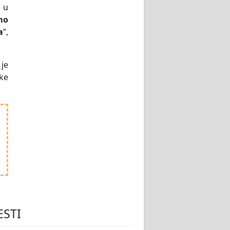
 u
mo
a
”,
 je
ske
ESTI