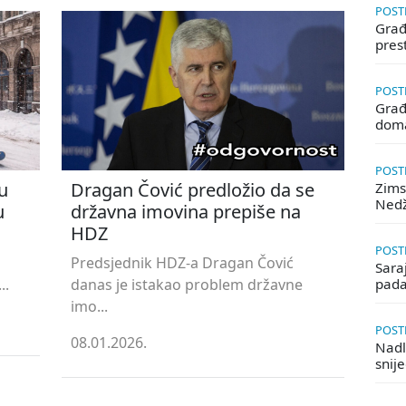
POSTE
Građa
pres
POSTE
Građ
doma
POSTE
u
Dragan Čović predložio da se
Zims
Ned
u
državna imovina prepiše na
HDZ
POSTE
Predsjednik HDZ-a Dragan Čović
Saraj
..
danas je istakao problem državne
pada
imo...
POSTE
08.01.2026.
Nadle
snij