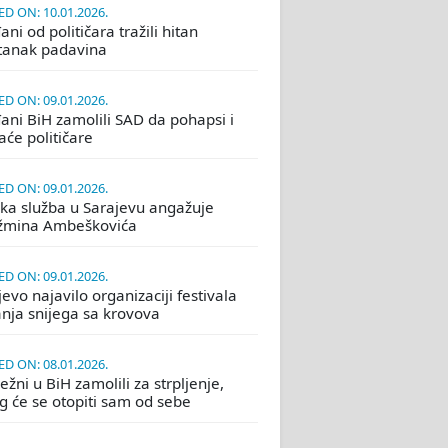
D ON: 10.01.2026.
ni od političara tražili hitan
tanak padavina
D ON: 09.01.2026.
ani BiH zamolili SAD da pohapsi i
će političare
D ON: 09.01.2026.
ka služba u Sarajevu angažuje
žmina Ambeškovića
D ON: 09.01.2026.
evo najavilo organizaciji festivala
nja snijega sa krovova
D ON: 08.01.2026.
žni u BiH zamolili za strpljenje,
eg će se otopiti sam od sebe