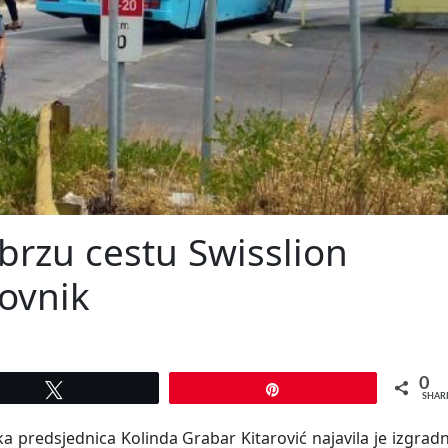
brzu cestu Swisslion
rovnik
0
Tweet
Pin
SHAR
 predsjednica Kolinda Grabar Kitarović najavila je izgrad