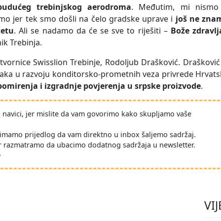
budućeg trebinjskog aerodroma
. Međutim, mi nismo
o jer tek smo došli na čelo gradske uprave i
još ne zna
žetu
. Ali se nadamo da će se sve to riješiti –
Bože zdravlj
ik Trebinja.
k tvornice Swisslion Trebinje, Rodoljub Drašković. Drašković
raka u razvoju konditorsko-prometnih veza privrede Hrvat
pomirenja i izgradnje povjerenja u srpske proizvode
.
po navici, jer mislite da vam govorimo kako skupljamo vaše
imamo prijedlog da vam direktno u inbox šaljemo sadržaj.
r razmatramo da ubacimo dodatnog sadržaja u newsletter.
D
VIJ