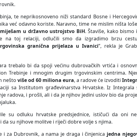
rovnik.
ebinja, te neprikosnoveno niži standard Bosne i Hercegov
nika već odavno koriste. Naravno, time ne mislim ništa loš
e miješam u državno ustrojstvo BiH
. Štaviše, kako bismo
 na toj relaciji, odlučili smo da izgradimo brzu cestu
rgovinska granična prijelaza u Ivanici
”, rekla je Gra
ra trebalo bi da spoji većinu dubrovačkih vrtića i osnov
slion Trebinje i mnogim drugim trgovinskim centrima. Nje
un nešto
više od 60 miliona eura
, a radove će izvoditi
Integr
ciji sa Institutom građevinarstva Hrvatske. Iz Integrala
nje radova, i prošli, ali i da je njihov jedini uslov bio da proj
njaluka.
vile su odluku hrvatske predsjednice, ističući da oni ne
da su njihove molitve i riječi dobre volje s njima.
je i za Dubrovnik, a nama je draga i činjenica
jedna njego