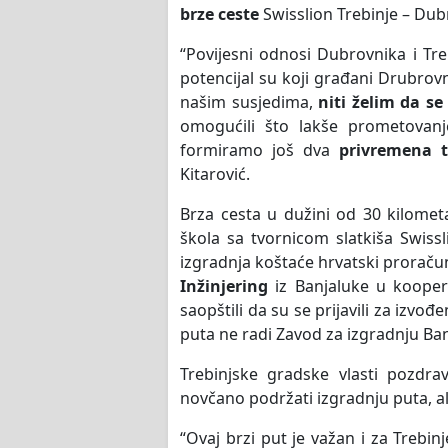
brze ceste
Swisslion Trebinje – Dub
“Povijesni odnosi Dubrovnika i Tr
potencijal su koji građani Drubrov
našim susjedima,
niti želim da s
omogućili što lakše prometovanje
formiramo još dva
privremena t
Kitarović.
Brza cesta u dužini od 30 kilometa
škola sa tvornicom slatkiša Swis
izgradnja koštaće hrvatski prorač
Inžinjering
iz Banjaluke u koopera
saopštili da su se prijavili za izvođe
puta ne radi Zavod za izgradnju Ba
Trebinjske gradske vlasti pozdra
novčano podržati izgradnju puta, ali 
“Ovaj brzi put je važan i za Trebin