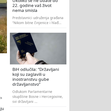
Ukoliko se ne udate do
22. godine vaš život
nema smisla
Predstavnici udruženja građana
“Nikom bitne činjenice i hlađ...
BiH odlučila: “Državljani
koji su zaglavili u
inostranstvu gube
državljanstvo”
Odlukom Parlamentarne
skupštine Bosne i Hercegovine,
ES
svi državljani ...
nju