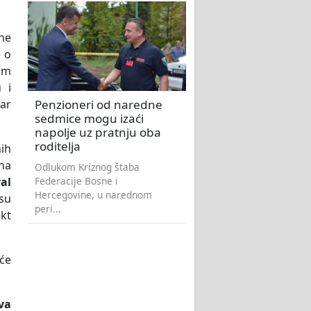
ine
e o
 im
 i
Penzioneri od naredne
bar
sedmice mogu izaći
napolje uz pratnju oba
roditelja
nih
na
Odlukom Kriznog štaba
Federacije Bosne i
al
Hercegovine, u narednom
 su
peri...
ekt
će
va