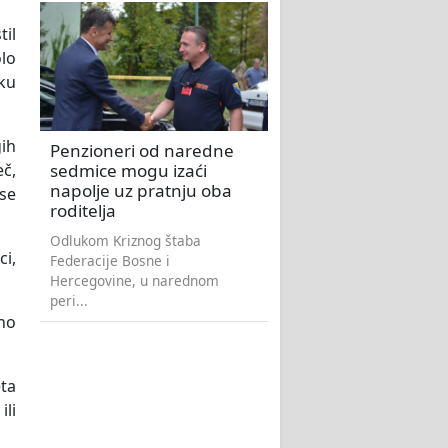
til
lo
iku
gih
Penzioneri od naredne
sedmice mogu izaći
eč,
napolje uz pratnju oba
 se
roditelja
Odlukom Kriznog štaba
ci,
Federacije Bosne i
Hercegovine, u narednom
peri...
bno
ta
li