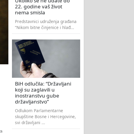
Ukoliko se ne udate do
22. godine vaš život
nema smisla
Predstavnici udruženja građana
“Nikom bitne činjenice i hlađ...
BiH odlučila: “Državljani
koji su zaglavili u
inostranstvu gube
državljanstvo”
Odlukom Parlamentarne
skupštine Bosne i Hercegovine,
svi državljani ...
ES