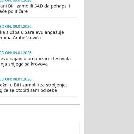
D ON: 09.01.2026.
ani BiH zamolili SAD da pohapsi i
će političare
D ON: 09.01.2026.
ka služba u Sarajevu angažuje
žmina Ambeškovića
D ON: 09.01.2026.
evo najavilo organizaciji festivala
nja snijega sa krovova
D ON: 08.01.2026.
žni u BiH zamolili za strpljenje,
eg će se otopiti sam od sebe