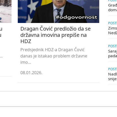
POSTE
Građ
doma
POSTE
u
Dragan Čović predložio da se
Zims
Ned
u
državna imovina prepiše na
HDZ
POSTE
Predsjednik HDZ-a Dragan Čović
Saraj
..
danas je istakao problem državne
pada
imo...
POSTE
08.01.2026.
Nadle
snij