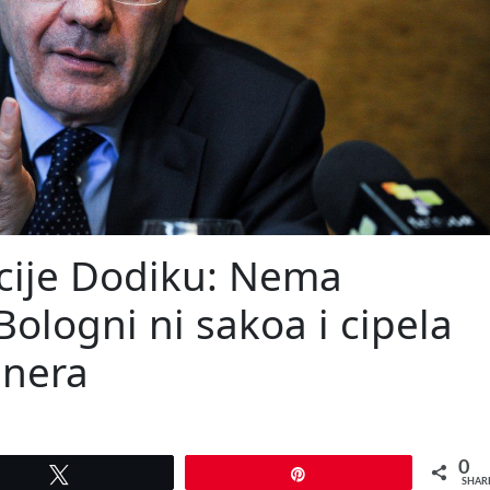
kcije Dodiku: Nema
ologni ni sakoa i cipela
jnera
0
Tweet
Pin
SHAR