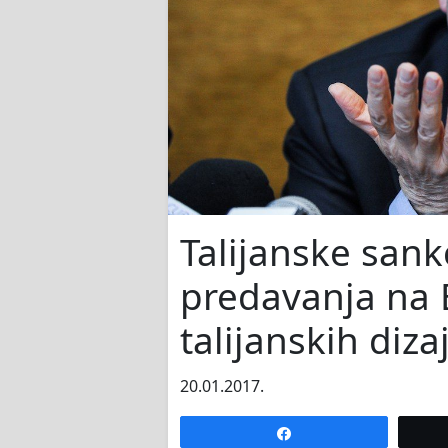
Talijanske san
predavanja na B
talijanskih diza
20.01.2017.
Share