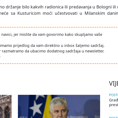
 držanje bilo kakvih radionica ili predavanja u Bologni ili
u neće sa Kusturicom moći učestvovati u Milanskim dani
po navici, jer mislite da vam govorimo kako skupljamo vaše
imamo prijedlog da vam direktno u inbox šaljemo sadržaj.
r razmatramo da ubacimo dodatnog sadržaja u newsletter.
D
VIJ
POSTE
Građa
pres