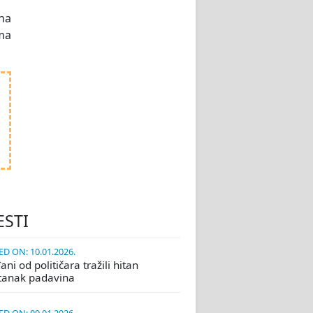
 na
ma
ESTI
D ON: 10.01.2026.
ni od političara tražili hitan
tanak padavina