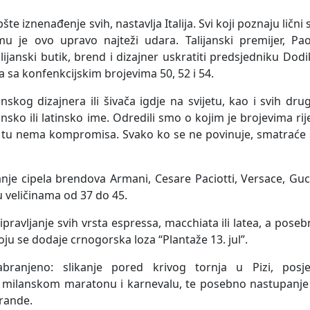
e iznenađenje svih, nastavlja Italija. Svi koji poznaju lični s
u je ovo upravo najteži udara. Talijanski premijer, Pao
alijanski butik, brend i dizajner uskratiti predsjedniku Dod
sa konfenkcijskim brojevima 50, 52 i 54.
nskog dizajnera ili šivača igdje na svijetu, kao i svih dru
jansko ili latinsko ime. Odredili smo o kojim je brojevima rij
 i tu nema kompromisa. Svako ko se ne povinuje, smatraće
je cipela brendova Armani, Cesare Paciotti, Versace, Guc
u veličinama od 37 do 45.
ipravljanje svih vrsta espressa, macchiata ili latea, a pose
oju se dodaje crnogorska loza “Plantaže 13. jul”.
abranjeno: slikanje pored krivog tornja u Pizi, posje
 milanskom maratonu i karnevalu, te posebno nastupanje i
Grande.