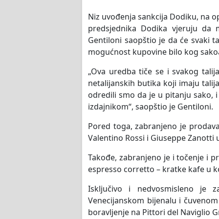
Niz uvođenja sankcija Dodiku, na opšt
predsjednika Dodika vjeruju da m
Gentiloni saopštio je da će svaki t
mogućnost kupovine bilo kog sakoa 
„Ova uredba tiče se i svakog talija
netalijanskih butika koji imaju tali
odredili smo da je u pitanju sako,
izdajnikom“, saopštio je Gentiloni.
Pored toga, zabranjeno je prodavan
Valentino Rossi i Giuseppe Zanotti 
Takođe, zabranjeno je i točenje i pr
espresso corretto – kratke kafe u k
Isključivo i nedvosmisleno je z
Venecijanskom bijenalu i čuvenom
boravljenje na Pittori del Naviglio 