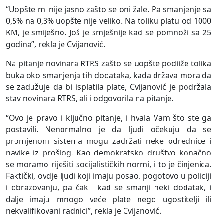
“Uopšte mi nije jasno zašto se oni žale. Pa smanjenje sa
0,5% na 0,3% uopšte nije veliko. Na toliku platu od 1000
KM, je smiješno. Još je smješnije kad se pomnoži sa 25
godina”, rekla je Cvijanović.
Na pitanje novinara RTRS zašto se uopšte podiiže tolika
buka oko smanjenja tih dodataka, kada država mora da
se zadužuje da bi isplatila plate, Cvijanović je podržala
stav novinara RTRS, ali i odgovorila na pitanje.
“Ovo je pravo i ključno pitanje, i hvala Vam što ste ga
postavili. Nenormalno je da ljudi očekuju da se
promjenom sistema mogu zadržati neke odrednice i
navike iz prošlog. Kao demokratsko društvo konačno
se moramo riješiti socijalističkih normi, i to je činjenica.
Faktički, ovdje ljudi koji imaju posao, pogotovo u policiji
i obrazovanju, pa čak i kad se smanji neki dodatak, i
dalje imaju mnogo veće plate nego ugostitelji ili
nekvalifikovani radnici”, rekla je Cvijanović.