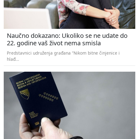
Naučno dokazano: Ukoliko se ne udate do
22. godine vaš život nema smisla
Predstavnici udruženja građana “Nikom bitne činjenice i
hlađ...