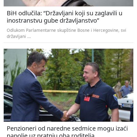
BiH odlučila: “Državljani koji su zaglavili u
inostranstvu gube državljanstvo”
Odlukom Parlamentarne skupštine Bosne i Hercegovine, svi
državljani ...
Penzioneri od naredne sedmice mogu izaći
napolje uz pratnju oba roditelja