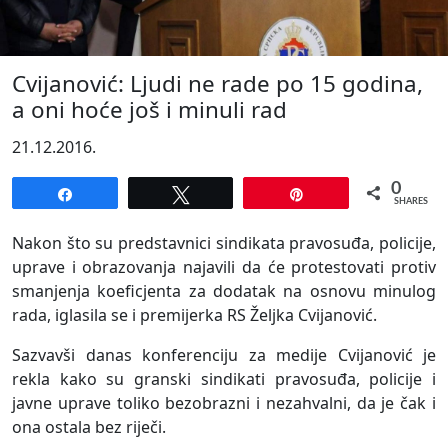
Cvijanović: Ljudi ne rade po 15 godina,
a oni hoće još i minuli rad
21.12.2016.
0
Share
Tweet
Pin
SHARES
Nakon što su predstavnici sindikata pravosuđa, policije,
uprave i obrazovanja najavili da će protestovati protiv
smanjenja koeficjenta za dodatak na osnovu minulog
rada, iglasila se i premijerka RS Željka Cvijanović.
Sazvavši danas konferenciju za medije Cvijanović je
rekla kako su granski sindikati pravosuđa, policije i
javne uprave toliko bezobrazni i nezahvalni, da je čak i
ona ostala bez riječi.