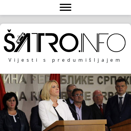
Vijesti s predumišljajem