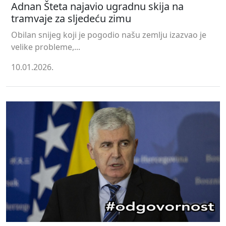
Adnan Šteta najavio ugradnu skija na
tramvaje za sljedeću zimu
Obilan snijeg koji je pogodio našu zemlju izazvao je
velike probleme,...
10.01.2026.