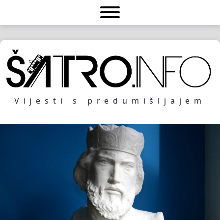
Vijesti s predumišljajem