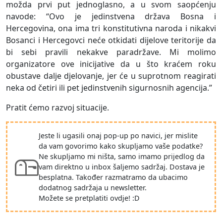
možda prvi put jednoglasno, a u svom saopćenju
navode: “Ovo je jedinstvena država Bosna i
Hercegovina, ona ima tri konstitutivna naroda i nikakvi
Bosanci i Hercegovci neće otkidati dijelove teritorije da
bi sebi pravili nekakve paradržave. Mi molimo
organizatore ove inicijative da u što kraćem roku
obustave dalje djelovanje, jer će u suprotnom reagirati
neka od četiri ili pet jedinstvenih sigurnosnih agencija.”
Pratit ćemo razvoj situacije.
Jeste li ugasili onaj pop-up po navici, jer mislite
da vam govorimo kako skupljamo vaše podatke?
Ne skupljamo mi ništa, samo imamo prijedlog da
vam direktno u inbox šaljemo sadržaj. Dostava je
besplatna. Također razmatramo da ubacimo
dodatnog sadržaja u newsletter.
Možete se pretplatiti ovdje! :D