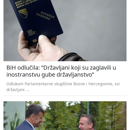
BiH odlučila: “Državljani koji su zaglavili u
inostranstvu gube državljanstvo”
Odlukom Parlamentarne skupštine Bosne i Hercegovine, svi
državljani ...