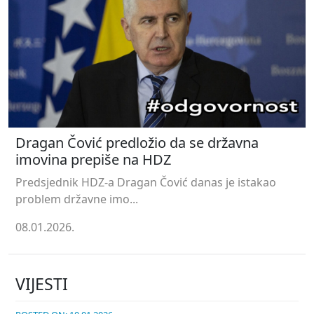
Dragan Čović predložio da se državna
imovina prepiše na HDZ
Predsjednik HDZ-a Dragan Čović danas je istakao
problem državne imo...
08.01.2026.
VIJESTI