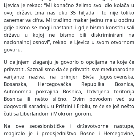
Ljevica je rekao: “Mi konačno želimo svoj dio kolača u
ovoj državi. Ima nas oko 35 hiljada i to nije toliko
zanemariva cifra. Mi tražimo makar jednu malu općinu
gdje bismo se mogli nastaniti i gdje bismo konstituisali
državu u kojoj ne bismo bili diskriminirani na
nacionalnoj osnovi”, rekao je Ljevica u svom otvornom
govoru.
U daljnjem izlaganju je govorio o opcijama na koje će
prihvatiti. Saznali smo da će prihvatiti sve međunarodne
varijante naziva, na primjer Bivša Jugoslovenska,
Bosanska, Hercegovačka Republika Bosnica,
Autonomna pokrajina Bosnica, Izdvojena teritorija
Bosnica ili nešto slično. Ovim povodom već su
dogovorili saradnju u Prištini i Erbilu, te će se još nešto
čuti sa Liberlandom i Mokrom gorom.
Na ove secesionističke i državotvorne nastupe,
reagiralo je i predsjedništvo Bosne i Hercegovine,