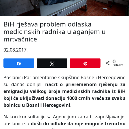
BiH rješava problem odlaska
medicinskih radnika ulaganjem u
mrtvačnice
02.08.2017.
0
Share
Tweet
Pin
SHARES
Poslanici Parlamentarne skupštine Bosne i Hercegovine
su danas donijeli
nacrt o privremenom rješenju za
emigraciju velikog broja medicinskih radnika iz BiH
koji će uključivati donaciju 1000 crnih vreća za svaku
bolnicu u Bosni i Hercegovini
.
Nakon konsultacije sa Agencijom za rad i zapošljavanje,
poslanici su
došli do odluke da nije moguće trenutno