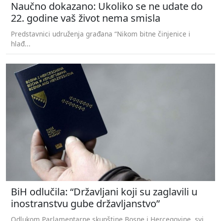
Naučno dokazano: Ukoliko se ne udate do
22. godine vaš život nema smisla
Predstavnici udruženja građana “Nikom bitne činjenice i
hlađ...
BiH odlučila: “Državljani koji su zaglavili u
inostranstvu gube državljanstvo”
Odlukom Parlamentarne skupštine Bosne i Hercegovine, svi