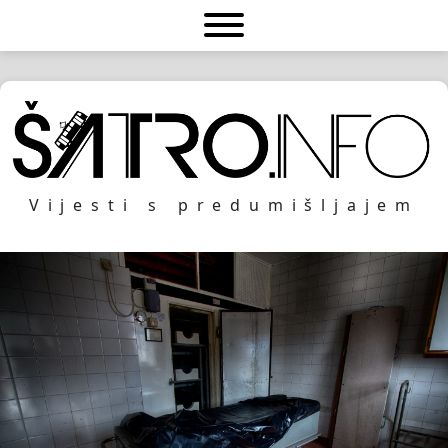
Vijesti s predumišljajem