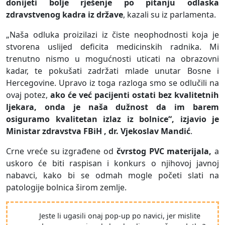
donijeti bolje rješenje po pitanju odlaska
zdravstvenog kadra iz države
, kazali su iz parlamenta.
„Naša odluka proizilazi iz čiste neophodnosti koja je
stvorena uslijed deficita medicinskih radnika. Mi
trenutno nismo u mogućnosti uticati na obrazovni
kadar, te pokušati zadržati mlade unutar Bosne i
Hercegovine. Upravo iz toga razloga smo se odlučili na
ovaj potez,
ako će već pacijenti ostati bez kvalitetnih
ljekara, onda je naša dužnost da im barem
osiguramo kvalitetan izlaz iz bolnice“, izjavio je
Ministar zdravstva FBiH , dr. Vjekoslav Mandić
.
Crne vreće su izgrađene od
čvrstog PVC materijala,
a
uskoro će biti raspisan i konkurs o njihovoj javnoj
nabavci, kako bi se odmah mogle početi slati na
patologije bolnica širom zemlje.
Jeste li ugasili onaj pop-up po navici, jer mislite