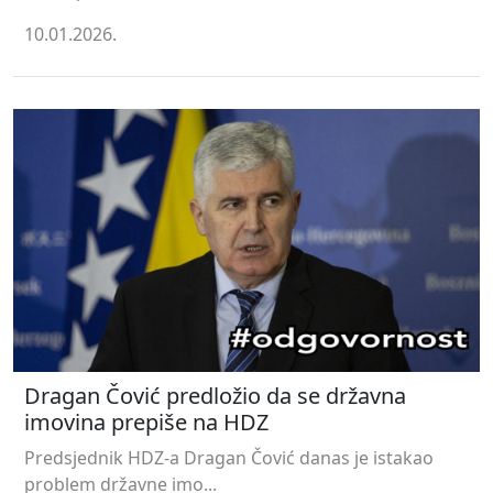
10.01.2026.
Dragan Čović predložio da se državna
imovina prepiše na HDZ
Predsjednik HDZ-a Dragan Čović danas je istakao
problem državne imo...