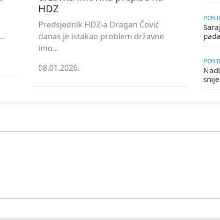
HDZ
POSTE
Predsjednik HDZ-a Dragan Čović
Saraj
..
danas je istakao problem državne
pada
imo...
POSTE
08.01.2026.
Nadle
snij