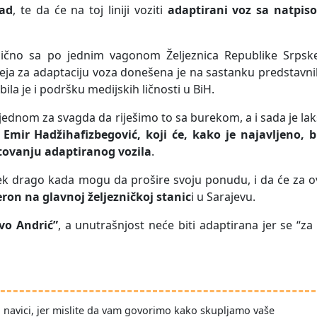
rad
, te da će na toj liniji voziti
adaptirani voz sa natpis
ično sa po jednim vagonom Željeznica Republike Srpske
Ideja za adaptaciju voza donešena je na sastanku predstavn
bila je i podršku medijskih ličnosti u BiH.
jednom za svagda da riješimo to sa burekom, a i sada je la
l
Emir Hadžihafizbegović, koji će, kako je najavljeno, bi
ovanju adaptiranog vozila
.
uvijek drago kada mogu da prošire svoju ponudu, i da će za 
eron na glavnoj željezničkoj stanic
i u Sarajevu.
vo Andrić”
, a unutrašnjost neće biti adaptirana jer se “za
po navici, jer mislite da vam govorimo kako skupljamo vaše