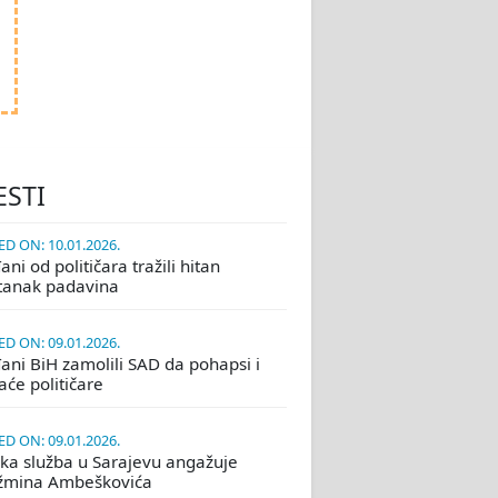
ESTI
D ON: 10.01.2026.
ni od političara tražili hitan
tanak padavina
D ON: 09.01.2026.
ani BiH zamolili SAD da pohapsi i
će političare
D ON: 09.01.2026.
ka služba u Sarajevu angažuje
žmina Ambeškovića