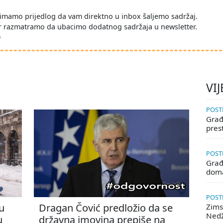
imamo prijedlog da vam direktno u inbox šaljemo sadržaj.
r razmatramo da ubacimo dodatnog sadržaja u newsletter.
D
VIJ
POSTE
Građa
pres
POSTE
Građ
doma
POSTE
u
Dragan Čović predložio da se
Zims
Ned
u
državna imovina prepiše na