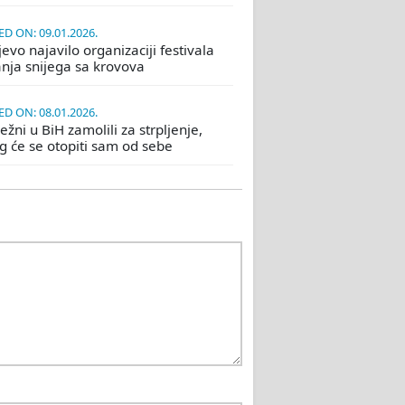
D ON: 09.01.2026.
evo najavilo organizaciji festivala
nja snijega sa krovova
D ON: 08.01.2026.
žni u BiH zamolili za strpljenje,
eg će se otopiti sam od sebe