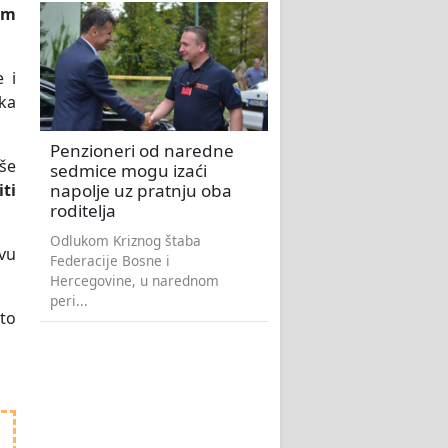
om
 i
ika
Penzioneri od naredne
kše
sedmice mogu izaći
napolje uz pratnju oba
ti
roditelja
Odlukom Kriznog štaba
ovu
Federacije Bosne i
Hercegovine, u narednom
peri...
 to