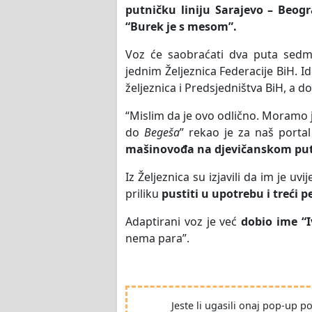
putničku liniju Sarajevo – Beog
“Burek je s mesom”.
Voz će saobraćati dva puta sedm
jednim Željeznica Federacije BiH. 
željeznica i Predsjedništva BiH, a do
“Mislim da je ovo odlično. Moramo 
do
Begeša
” rekao je za naš porta
mašinovođa na djevičanskom put
Iz Željeznica su izjavili da im je 
priliku
pustiti u upotrebu i treći p
Adaptirani voz je već
dobio ime “I
nema para”.
Jeste li ugasili onaj pop-up 