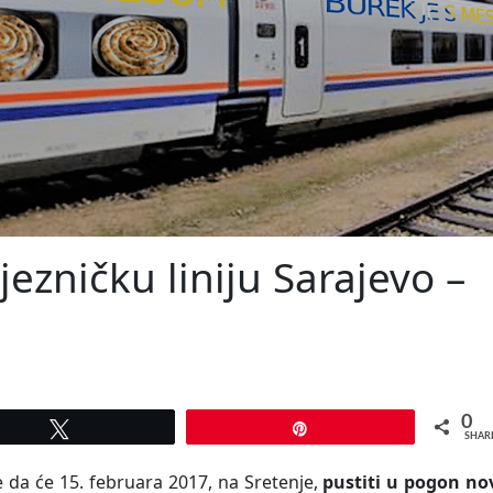
jezničku liniju Sarajevo –
0
Tweet
Pin
SHAR
le da će 15. februara 2017, na Sretenje,
pustiti u pogon no