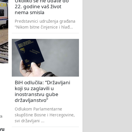
Ukoliko se ne udate do
22. godine vaš život
nema smisla
Predstavnici udruženja građana
“Nikom bitne činjenice i hlađ...
BiH odlučila: “Državljani
koji su zaglavili u
inostranstvu gube
državljanstvo”
Odlukom Parlamentarne
skupštine Bosne i Hercegovine,
ES
svi državljani ...
vu