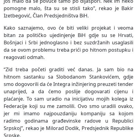
još malo da se povuče tamo po dijaspori. Nek im neko
pomogne malo, šta su se stisli tako”, rekao je Bakir
Izetbegović, Član Predsjedništva BiH.
Kako saznajemo, ovo će biti veliki projekat i veoma
bitan za političko ujedinjenje BiH gdje su se Hrvati,
Bošnjaci i Srbi jednoglasno i bez suzdržanih usaglasili
da se ovom problemu treba prići po hitnom postupku i
reagovati odmah.
“Zid treba početi graditi već danas. Ja sam bio na
hitnom sastanku sa Slobodanom Stankovićem, gdje
smo dogovorili da će Integra inžinjering preuzeti tender
unaprijed, a da ćemo poslije dogovarati cijenu i
plaćanje. To sam uradio na inicijativu mojih kolega iz
Federacije koji su me zamolili. Ovo smo uradili ovako,
jer mi imamo najpouzdaniju kompaniju sa kojom
radimo godinama građevinske radove u Republici
Srpskoj”, rekao je Milorad Dodik, Predsjednik Republike
Srpske.