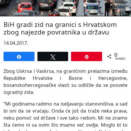
BiH gradi zid na granici s Hrvatskom
zbog najezde povratnika u državu
14.04.2017.
0
Share
Tweet
Pin
SHARES
Zbog Uskrsa i Vaskrsa, na graničnim prelazima između
Republike Hrvatske i Bosne i Hercegovine,
bosanskohercegovačke vlasti su odličile da se posvete
izgradnji zida.
“Mi godinama radimo na iseljavanju stanovništva, a sad
bi oni da se vraćaju. Onda će još da traže neka prava,
neku pomoć od države i sve tako redom. Mi ne znamo
šta ćemo ni sa ovim što imamo već ovdje. Moglo bi to