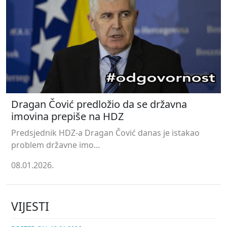
Dragan Čović predložio da se državna
imovina prepiše na HDZ
Predsjednik HDZ-a Dragan Čović danas je istakao
problem državne imo...
08.01.2026.
VIJESTI