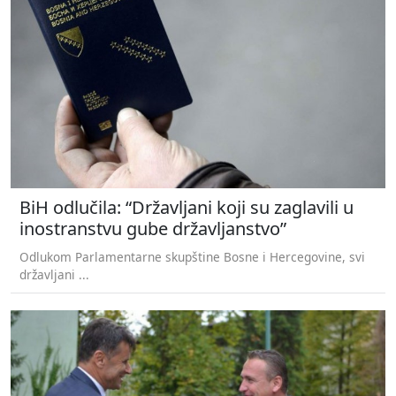
BiH odlučila: “Državljani koji su zaglavili u
inostranstvu gube državljanstvo”
Odlukom Parlamentarne skupštine Bosne i Hercegovine, svi
državljani ...