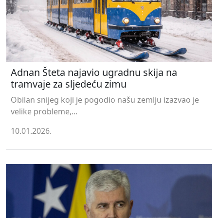
Adnan Šteta najavio ugradnu skija na
tramvaje za sljedeću zimu
Obilan snijeg koji je pogodio našu zemlju izazvao je
velike probleme,...
10.01.2026.