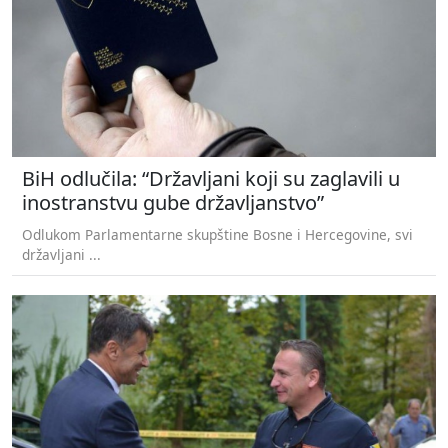
BiH odlučila: “Državljani koji su zaglavili u
inostranstvu gube državljanstvo”
Odlukom Parlamentarne skupštine Bosne i Hercegovine, svi
državljani ...