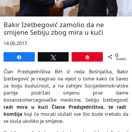
Bakir Izetbegović zamolio da ne
smijene Sebiju zbog mira u kući
14.06.2017.
0
Share
Tweet
Pin
SHARES
Član Predsjedništva BiH iz reda Bošnjačka, Bakir
Izetbegović je reagirao na vijest o tome kako će Savez
za bolju budućnost, a na zahtjev Socijaldemokratske
partije podržati smjenu prve dame
bosanskohercegovačke medicine, Sebiju Izetbegović
radi mira u kući Člana Predsjedništva, te radi
komšija
koji će morati slušati sve što bude trebalo da
se sluša ukoliko je smijene.