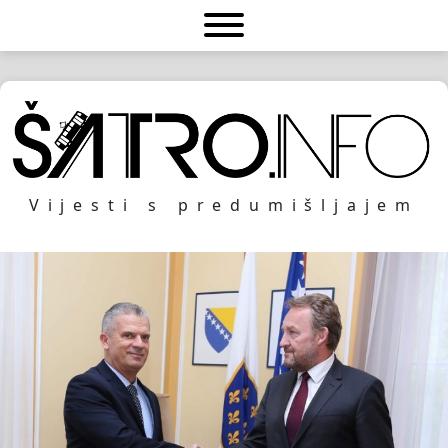
Vijesti s predumišljajem