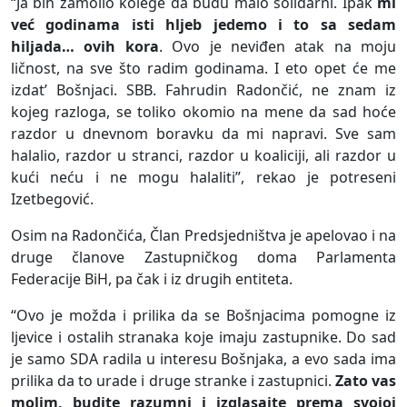
“Ja bih zamolio kolege da budu malo solidarni. Ipak
mi
već godinama isti hljeb jedemo i to sa sedam
hiljada… ovih kora
. Ovo je neviđen atak na moju
ličnost, na sve što radim godinama. I eto opet će me
izdat’ Bošnjaci. SBB. Fahrudin Radončić, ne znam iz
kojeg razloga, se toliko okomio na mene da sad hoće
razdor u dnevnom boravku da mi napravi. Sve sam
halalio, razdor u stranci, razdor u koaliciji, ali razdor u
kući neću i ne mogu halaliti”, rekao je potreseni
Izetbegović.
Osim na Radončića, Član Predsjedništva je apelovao i na
druge članove Zastupničkog doma Parlamenta
Federacije BiH, pa čak i iz drugih entiteta.
“Ovo je možda i prilika da se Bošnjacima pomogne iz
ljevice i ostalih stranaka koje imaju zastupnike. Do sad
je samo SDA radila u interesu Bošnjaka, a evo sada ima
prilika da to urade i druge stranke i zastupnici.
Zato vas
molim, budite razumni i izglasajte prema svojoj