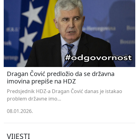
Dragan Čović predložio da se državna
imovina prepiše na HDZ
Predsjednik HDZ-a Dragan Čović danas je istakao
problem državne imo...
08.01.2026.
VIJESTI