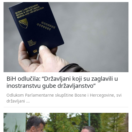
BiH odlučila: “Državljani koji su zaglavili u
inostranstvu gube državljanstvo”
Odlukom Parlamentarne skupštine Bosne i Hercegovine, svi
državljani ...