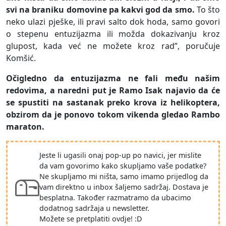
svi na braniku domovine pa kakvi god da smo.
To što
neko ulazi pješke, ili pravi salto dok hoda, samo govori
o stepenu entuzijazma ili možda dokazivanju kroz
glupost, kada već ne možete kroz rad”, poručuje
Komšić.
Očigledno da entuzijazma ne fali među našim
redovima, a naredni put je Ramo Isak najavio da će
se spustiti na sastanak preko krova iz helikoptera,
obzirom da je ponovo tokom vikenda gledao Rambo
maraton.
Jeste li ugasili onaj pop-up po navici, jer mislite
da vam govorimo kako skupljamo vaše podatke?
Ne skupljamo mi ništa, samo imamo prijedlog da
vam direktno u inbox šaljemo sadržaj. Dostava je
besplatna. Također razmatramo da ubacimo
dodatnog sadržaja u newsletter.
Možete se pretplatiti ovdje! :D