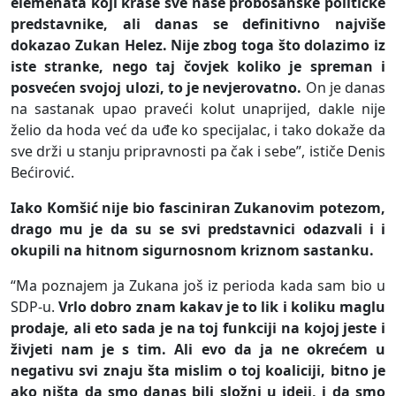
elemenata koji krase sve naše probosanske političke
predstavnike, ali danas se definitivno najviše
dokazao Zukan Helez. Nije zbog toga što dolazimo iz
iste stranke, nego taj čovjek koliko je spreman i
posvećen svojoj ulozi, to je nevjerovatno.
On je danas
na sastanak upao praveći kolut unaprijed, dakle nije
želio da hoda već da uđe ko specijalac, i tako dokaže da
sve drži u stanju pripravnosti pa čak i sebe”, ističe Denis
Bećirović.
Iako Komšić nije bio fasciniran Zukanovim potezom,
drago mu je da su se svi predstavnici odazvali i i
okupili na hitnom sigurnosnom kriznom sastanku.
“Ma poznajem ja Zukana još iz perioda kada sam bio u
SDP-u.
Vrlo dobro znam kakav je to lik i koliku maglu
prodaje, ali eto sada je na toj funkciji na kojoj jeste i
živjeti nam je s tim. Ali evo da ja ne okrećem u
negativu svi znaju šta mislim o toj koaliciji, bitno je
ako ništa da smo danas bili složni u ideji, i da smo