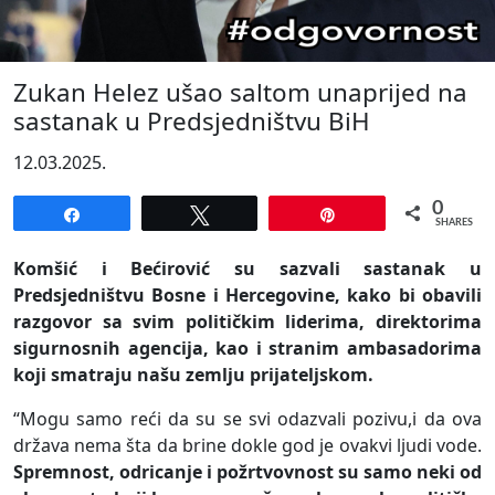
Zukan Helez ušao saltom unaprijed na
sastanak u Predsjedništvu BiH
12.03.2025.
0
Share
Tweet
Pin
SHARES
Komšić i Bećirović su sazvali sastanak u
Predsjedništvu Bosne i Hercegovine, kako bi obavili
razgovor sa svim političkim liderima, direktorima
sigurnosnih agencija, kao i stranim ambasadorima
koji smatraju našu zemlju prijateljskom.
“Mogu samo reći da su se svi odazvali pozivu,i da ova
država nema šta da brine dokle god je ovakvi ljudi vode.
Spremnost, odricanje i požrtvovnost su samo neki od