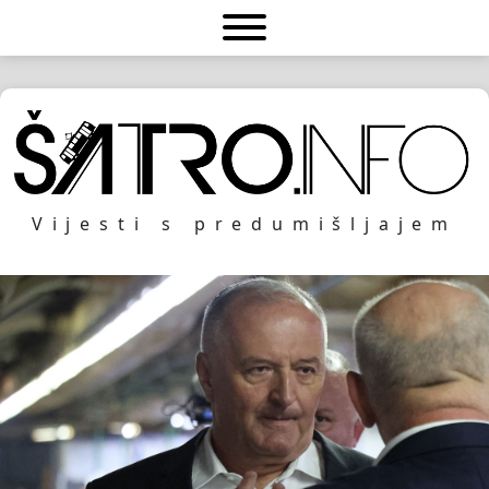
Vijesti s predumišljajem