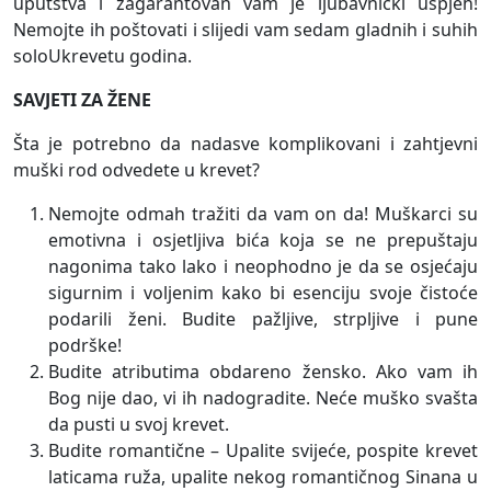
uputstva i zagarantovan vam je ljubavnički uspjeh!
Nemojte ih poštovati i slijedi vam sedam gladnih i suhih
soloUkrevetu godina.
SAVJETI ZA ŽENE
Šta je potrebno da nadasve komplikovani i zahtjevni
muški rod odvedete u krevet?
Nemojte odmah tražiti da vam on da! Muškarci su
emotivna i osjetljiva bića koja se ne prepuštaju
nagonima tako lako i neophodno je da se osjećaju
sigurnim i voljenim kako bi esenciju svoje čistoće
podarili ženi. Budite pažljive, strpljive i pune
podrške!
Budite atributima obdareno žensko. Ako vam ih
Bog nije dao, vi ih nadogradite. Neće muško svašta
da pusti u svoj krevet.
Budite romantične – Upalite svijeće, pospite krevet
laticama ruža, upalite nekog romantičnog Sinana u