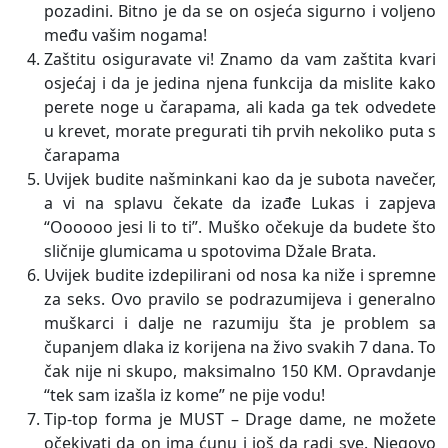
pozadini. Bitno je da se on osjeća sigurno i voljeno
među vašim nogama!
Zaštitu osiguravate vi! Znamo da vam zaštita kvari
osjećaj i da je jedina njena funkcija da mislite kako
perete noge u čarapama, ali kada ga tek odvedete
u krevet, morate pregurati tih prvih nekoliko puta s
čarapama
Uvijek budite našminkani kao da je subota navečer,
a vi na splavu čekate da izađe Lukas i zapjeva
“Oooooo jesi li to ti”. Muško očekuje da budete što
sličnije glumicama u spotovima Džale Brata.
Uvijek budite izdepilirani od nosa ka niže i spremne
za seks. Ovo pravilo se podrazumijeva i generalno
muškarci i dalje ne razumiju šta je problem sa
čupanjem dlaka iz korijena na živo svakih 7 dana. To
čak nije ni skupo, maksimalno 150 KM. Opravdanje
“tek sam izašla iz kome” ne pije vodu!
Tip-top forma je MUST – Drage dame, ne možete
očekivati da on ima ćunu i još da radi sve. Njegovo