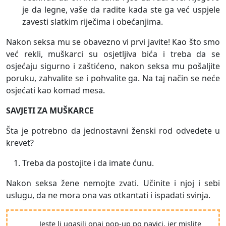
je da legne, vaše da radite kada ste ga već uspjele
zavesti slatkim riječima i obećanjima.
Nakon seksa mu se obavezno vi prvi javite! Kao što smo
već rekli, muškarci su osjetljiva bića i treba da se
osjećaju sigurno i zaštićeno, nakon seksa mu pošaljite
poruku, zahvalite se i pohvalite ga. Na taj način se neće
osjećati kao komad mesa.
SAVJETI ZA MUŠKARCE
Šta je potrebno da jednostavni ženski rod odvedete u
krevet?
Treba da postojite i da imate ćunu.
Nakon seksa žene nemojte zvati. Učinite i njoj i sebi
uslugu, da ne mora ona vas otkantati i ispadati svinja.
Jeste li ugasili onaj pop-up po navici, jer mislite