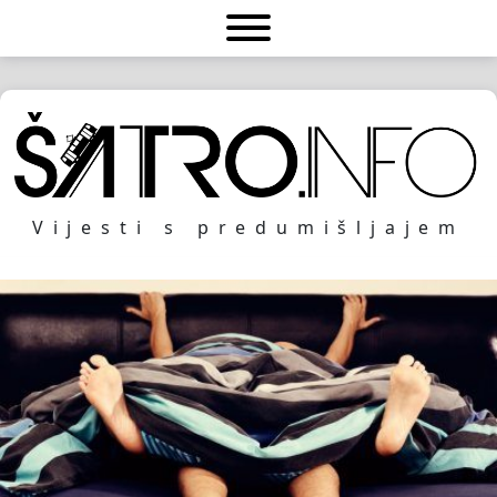
Vijesti s predumišljajem