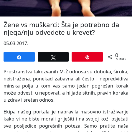
Žene vs muškarci: Šta je potrebno da
njega/nju odvedete u krevet?
05.03.2017.
0
Share
Tweet
Pin
SHARES
Prostranstva takozvanih M-Ž odnosa su duboka, široka,
neistražena, ponekad zabavna ali često i nepredvidiva
minska polja u kom vas samo jedan pogrešan korak
može odvesti u nepovrat, a hiljade sitnih, pravih koraka
u zdrav i sretan odnos.
Ekipa našeg portala je napravila masovno istraživanje
kako vi ne biste morali griješiti i na svojoj koži osjećati
sve posljedice pogrešnih poteza! Samo pratite naša