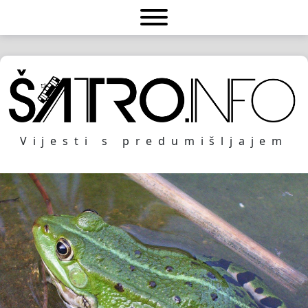
Vijesti s predumišljajem