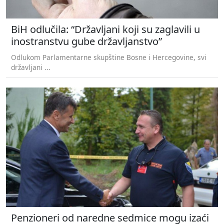
BiH odlučila: “Državljani koji su zaglavili u
inostranstvu gube državljanstvo”
Odlukom Parlamentarne skupštine Bosne i Hercegovine, svi
državljani ...
Penzioneri od naredne sedmice mogu izaći