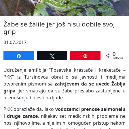
Žabe se žalile jer još nisu dobile svoj
grip
01.07.2017.
0
Share
Tweet
Pin
SHARES
Udruženje amfibija “Posavske krastače i kreketače –
PKK” iz Tursinovca obratilo se javnosti i medijima
otvorenim pismom sa
zahtjevom da se uvede Žablja
gripa
, jer smatraju da su žabe preslabo zastupljene u
prenošenju bolesti na ljude.
PKK obrazlaže da, iako
vodozemci prenose salmonelu
i druge zaraze
, nikakav set medicinskih problema ne
nosi njihovo ime, a nije im ni omogućen pristup nekom