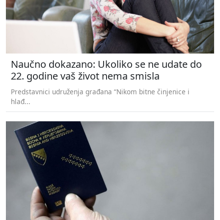
Naučno dokazano: Ukoliko se ne udate do
22. godine vaš život nema smisla
Predstavnici udruženja građana “Nikom bitne činjenice i
hlađ...