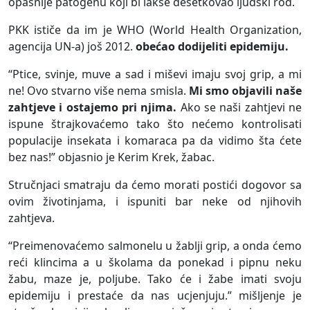
opasnije patogenu koji bi lakše desetkovao ljudski rod.
PKK ističe da im je WHO (World Health Organization,
agencija UN-a) još 2012.
obećao dodijeliti epidemiju.
“Ptice, svinje, muve a sad i miševi imaju svoj grip, a mi
ne! Ovo stvarno više nema smisla.
Mi smo objavili naše
zahtjeve i ostajemo pri njima.
Ako se naši zahtjevi ne
ispune štrajkovaćemo tako što nećemo kontrolisati
populacije insekata i komaraca pa da vidimo šta ćete
bez nas!” objasnio je Kerim Krek, žabac.
Stručnjaci smatraju da ćemo morati postići dogovor sa
ovim životinjama, i ispuniti bar neke od njihovih
zahtjeva.
“Preimenovaćemo salmonelu u žablji grip, a onda ćemo
reći klincima a u školama da ponekad i pipnu neku
žabu, maze je, poljube. Tako će i žabe imati svoju
epidemiju i prestaće da nas ucjenjuju.” mišljenje je