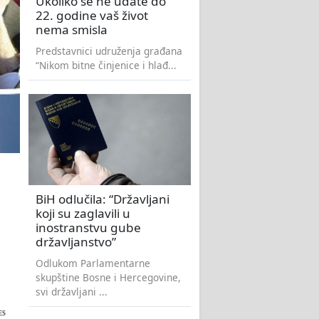
Ukoliko se ne udate do
22. godine vaš život
nema smisla
Predstavnici udruženja građana
“Nikom bitne činjenice i hlađ...
BiH odlučila: “Državljani
koji su zaglavili u
inostranstvu gube
državljanstvo”
Odlukom Parlamentarne
skupštine Bosne i Hercegovine,
svi državljani ...
ES