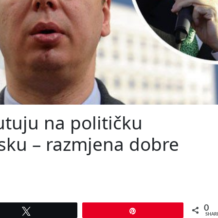
utuju na političku
rsku – razmjena dobre
0
Tweet
Pin
SHAR