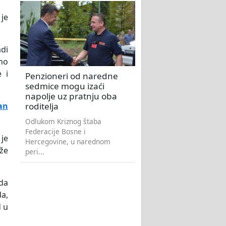
 je
adi
no
 i
Penzioneri od naredne
sedmice mogu izaći
napolje uz pratnju oba
roditelja
an
Odlukom Kriznog štaba
Federacije Bosne i
 je
Hercegovine, u narednom
že
peri...
 da
da,
d u