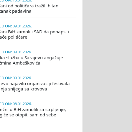
D ON: 10.01.2026.
ni od političara tražili hitan
tanak padavina
D ON: 09.01.2026.
ani BiH zamolili SAD da pohapsi i
će političare
D ON: 09.01.2026.
ka služba u Sarajevu angažuje
žmina Ambeškovića
D ON: 09.01.2026.
evo najavilo organizaciji festivala
nja snijega sa krovova
D ON: 08.01.2026.
žni u BiH zamolili za strpljenje,
eg će se otopiti sam od sebe