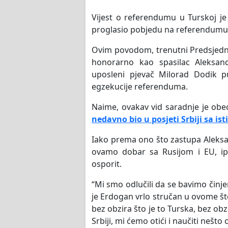
Vijest o referendumu u Turskoj je
proglasio pobjedu na referendumu o
Ovim povodom, trenutni Predsjednik
honorarno kao spasilac Aleksan
uposleni pjevač Milorad Dodik pu
egzekucije referenduma.
Naime, ovakav vid saradnje je obe
nedavno bio u posjeti Srbiji sa ist
Iako prema ono što zastupa Aleksan
ovamo dobar sa Rusijom i EU, ip
osporit.
“Mi smo odlučili da se bavimo činj
je Erdogan vrlo stručan u ovome što
bez obzira što je to Turska, bez obz
Srbiji, mi ćemo otići i naučiti nešto