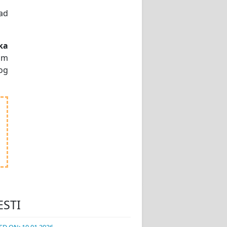
kad
ka
tom
kog
ESTI