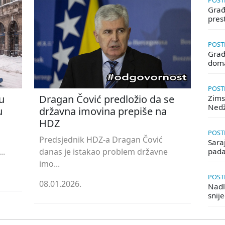
POSTE
Građa
pres
POSTE
Građ
doma
POSTE
u
Dragan Čović predložio da se
Zims
Ned
u
državna imovina prepiše na
HDZ
POSTE
Predsjednik HDZ-a Dragan Čović
Saraj
..
danas je istakao problem državne
pada
imo...
POSTE
08.01.2026.
Nadle
snij