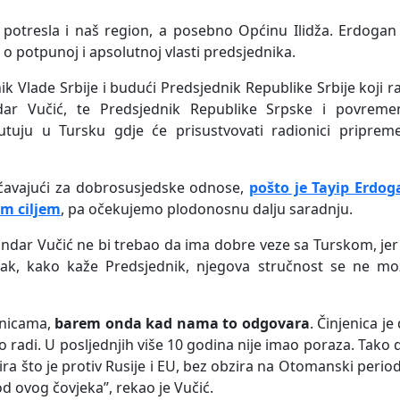
 potresla i naš region, a posebno Općinu Ilidža. Erdogan
 potpunoj i apsolutnoj vlasti predsjednika.
 Vlade Srbije i budući Predsjednik Republike Srbije koji r
dar Vučić, te Predsjednik Republike Srpske i povreme
tuju u Tursku gdje će prisustvovati radionici pripreme
ćavajući za dobrosusjedske odnose,
pošto je Tayip Erdog
im ciljem
, pa očekujemo plodonosnu dalju saradnju.
dar Vučić ne bi trebao da ima dobre veze sa Turskom, jer
ak, kako kaže Predsjednik, njegova stručnost se ne mo
enicama,
barem onda kad nama to odgovara
. Činjenica je
 radi. U posljednjih više 10 godina nije imao poraza. Tako 
ira što je protiv Rusije i EU, bez obzira na Otomanski perio
 od ovog čovjeka”, rekao je Vučić.