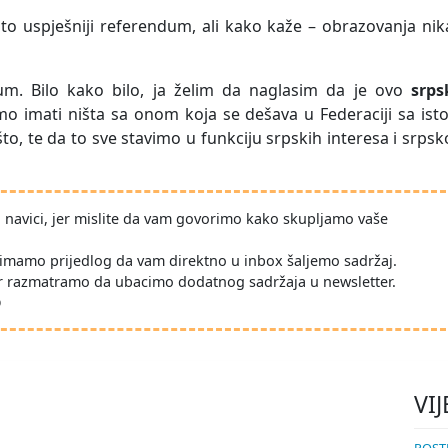
to uspješniji referendum, ali kako kaže – obrazovanja ni
m. Bilo kako bilo, ja želim da naglasim da je ovo
srps
mo imati ništa sa onom koja se dešava u Federaciji sa is
, te da to sve stavimo u funkciju srpskih interesa i srps
po navici, jer mislite da vam govorimo kako skupljamo vaše
imamo prijedlog da vam direktno u inbox šaljemo sadržaj.
r razmatramo da ubacimo dodatnog sadržaja u newsletter.
D
VIJ