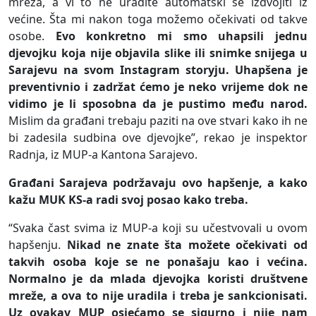
mreža, a vi to ne uradite automatski se izdvojiti iz
većine. Šta mi nakon toga možemo očekivati od takve
osobe.
Evo konkretno mi smo uhapsili jednu
djevojku koja nije objavila slike ili snimke snijega u
Sarajevu na svom Instagram storyju. Uhapšena je
preventivnio i zadržat ćemo je neko vrijeme dok ne
vidimo je li sposobna da je pustimo među narod.
Mislim da građani trebaju paziti na ove stvari kako ih ne
bi zadesila sudbina ove djevojke”, rekao je inspektor
Radnja, iz MUP-a Kantona Sarajevo.
Građani Sarajeva podržavaju ovo hapšenje, a kako
kažu MUK KS-a radi svoj posao kako treba.
“Svaka čast svima iz MUP-a koji su učestvovali u ovom
hapšenju.
Nikad ne znate šta možete očekivati od
takvih osoba koje se ne ponašaju kao i većina.
Normalno je da mlada djevojka koristi društvene
mreže, a ova to nije uradila i treba je sankcionisati.
Uz ovakav MUP osjećamo se sigurno i nije nam