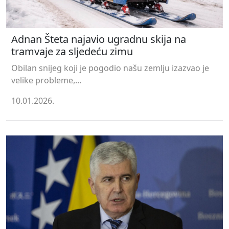
Adnan Šteta najavio ugradnu skija na
tramvaje za sljedeću zimu
Obilan snijeg koji je pogodio našu zemlju izazvao je
velike probleme,...
10.01.2026.