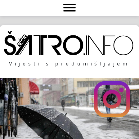
Vijesti s predumišljajem