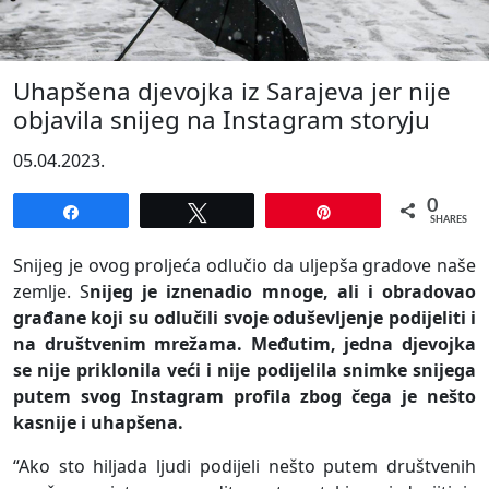
Uhapšena djevojka iz Sarajeva jer nije
objavila snijeg na Instagram storyju
05.04.2023.
0
Share
Tweet
Pin
SHARES
Snijeg je ovog proljeća odlučio da uljepša gradove naše
zemlje. S
nijeg je iznenadio mnoge, ali i obradovao
građane koji su odlučili svoje oduševljenje podijeliti i
na društvenim mrežama. Međutim, jedna djevojka
se nije priklonila veći i nije podijelila snimke snijega
putem svog Instagram profila zbog čega je nešto
kasnije i uhapšena.
“Ako sto hiljada ljudi podijeli nešto putem društvenih