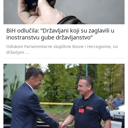
BiH odlučila: “Državljani koji su zaglavili u
inostranstvu gube državljanstvo”
Odlukom Parlamentarne skupštine Bosne i Hercegovine, svi
državljani ...