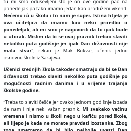
tu mi smo oduševljeni što je on ove godine pao na
ponedeljak pa tako imamo jedan kao produženi vikend.
Nećemo ići u školu i to nam je super. Istina htjela je
ova učiteljica da imamo kao neku priredbu u
ponedeljak, ali mi smo je nagovorili da to ipak bude
u utorak. Mislim da bi se ovaj praznik trebao slaviti
nekoliko puta godišnje jer ipak Dan državnosti nije
mala stvar
”, rekao je Mak Bukvar, učenik jedne
osnovne škole iz Sarajeva.
Učenici srednjih škola također smatraju da bi se Dan
državnosti trebao slaviti nekoliko puta godišnje po
mogućnosti radnim danima i u vrijeme trajanja
školske godine.
“Treba to slaviti češće jer ovako jednom godišnje ispada
da nam i nije neki važan praznik.
Mi svakako većinu
vremena i nismo u školi nego u kafiću pored škole,
ali lijepo je kada ne morate pravdati izostanke. Zbog
toga smatramo da bi bilo najbolje uvesti Dan