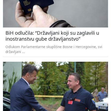
BiH odlučila: “Državljani koji su zaglavili u
inostranstvu gube državljanstvo”
Odlukom Parlamentarne skupštine Bosne i Hercegovine, svi
državljani ...