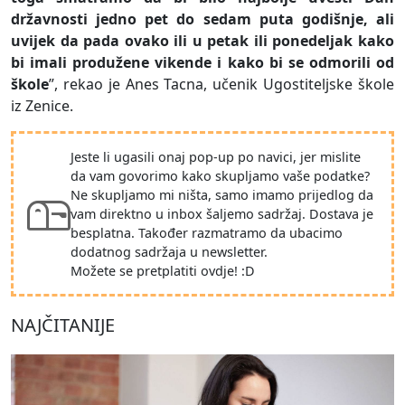
državnosti jedno pet do sedam puta godišnje, ali
uvijek da pada ovako ili u petak ili ponedeljak kako
bi imali produžene vikende i kako bi se odmorili od
škole
”, rekao je Anes Tacna, učenik Ugostiteljske škole
iz Zenice.
Jeste li ugasili onaj pop-up po navici, jer mislite
da vam govorimo kako skupljamo vaše podatke?
Ne skupljamo mi ništa, samo imamo prijedlog da
vam direktno u inbox šaljemo sadržaj. Dostava je
besplatna. Također razmatramo da ubacimo
dodatnog sadržaja u newsletter.
Možete se pretplatiti ovdje! :D
NAJČITANIJE