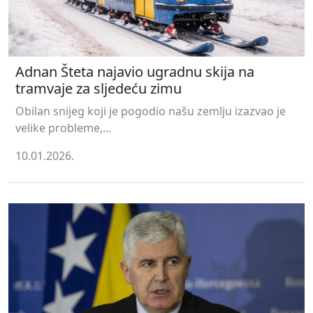
Adnan Šteta najavio ugradnu skija na
tramvaje za sljedeću zimu
Obilan snijeg koji je pogodio našu zemlju izazvao je
velike probleme,...
10.01.2026.