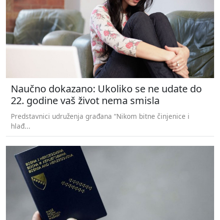
Naučno dokazano: Ukoliko se ne udate do
22. godine vaš život nema smisla
Predstavnici udruženja građana “Nikom bitne činjenice i
hlađ...