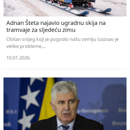
Adnan Šteta najavio ugradnu skija na
tramvaje za sljedeću zimu
Obilan snijeg koji je pogodio našu zemlju izazvao je
velike probleme,...
10.01.2026.