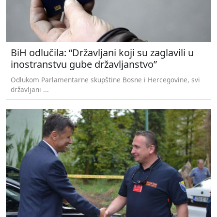
BiH odlučila: “Državljani koji su zaglavili u
inostranstvu gube državljanstvo”
Odlukom Parlamentarne skupštine Bosne i Hercegovine, svi
državljani ...