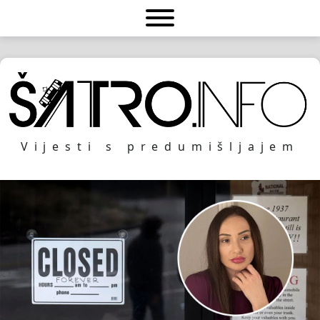
Vijesti s predumišljajem