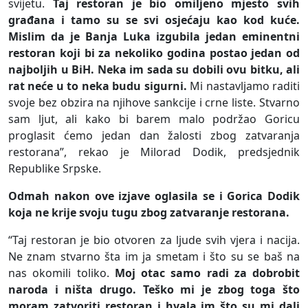
svijetu.
Taj restoran je bio omiljeno mjesto svih
građana i tamo su se svi osjećaju kao kod kuće.
Mislim da je Banja Luka izgubila jedan eminentni
restoran koji bi za nekoliko godina postao jedan od
najboljih u BiH. Neka im sada su dobili ovu bitku, ali
rat neće u to neka budu sigurni.
Mi nastavljamo raditi
svoje bez obzira na njihove sankcije i crne liste. Stvarno
sam ljut, ali kako bi barem malo podržao Goricu
proglasit ćemo jedan dan žalosti zbog zatvaranja
restorana”, rekao je Milorad Dodik, predsjednik
Republike Srpske.
Odmah nakon ove izjave oglasila se i Gorica Dodik
koja ne krije svoju tugu zbog zatvaranje restorana.
“Taj restoran je bio otvoren za ljude svih vjera i nacija.
Ne znam stvarno šta im ja smetam i što su se baš na
nas okomili toliko.
Moj otac samo radi za dobrobit
naroda i ništa drugo. Teško mi je zbog toga što
moram zatvoriti restoran i hvala im što su mi dali