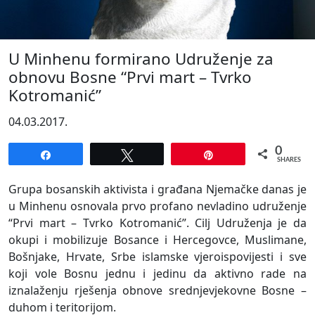
U Minhenu formirano Udruženje za
obnovu Bosne “Prvi mart – Tvrko
Kotromanić”
04.03.2017.
0
Share
Tweet
Pin
SHARES
Grupa bosanskih aktivista i građana Njemačke danas je
u Minhenu osnovala prvo profano nevladino udruženje
“Prvi mart – Tvrko Kotromanić”. Cilj Udruženja je da
okupi i mobilizuje Bosance i Hercegovce, Muslimane,
Bošnjake, Hrvate, Srbe islamske vjeroispovijesti i sve
koji vole Bosnu jednu i jedinu da aktivno rade na
iznalaženju rješenja obnove srednjevjekovne Bosne –
duhom i teritorijom.