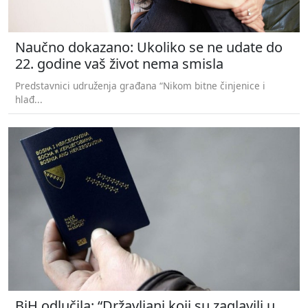
Naučno dokazano: Ukoliko se ne udate do
22. godine vaš život nema smisla
Predstavnici udruženja građana “Nikom bitne činjenice i
hlađ...
BiH odlučila: “Državljani koji su zaglavili u