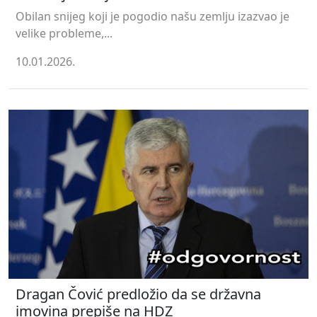
Obilan snijeg koji je pogodio našu zemlju izazvao je
velike probleme,...
10.01.2026.
Dragan Čović predložio da se državna
imovina prepiše na HDZ