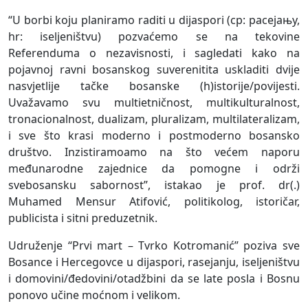
“U borbi koju planiramo raditi u dijaspori (ср: расејању,
hr: iseljeništvu) pozvaćemo se na tekovine
Referenduma o nezavisnosti, i sagledati kako na
pojavnoj ravni bosanskog suverenitita uskladiti dvije
nasvjetlije tačke bosanske (h)istorije/povijesti.
Uvažavamo svu multietničnost, multikulturalnost,
tronacionalnost, dualizam, pluralizam, multilateralizam,
i sve što krasi moderno i postmoderno bosansko
društvo. Inzistiramoamo na što većem naporu
međunarodne zajednice da pomogne i održi
svebosansku sabornost”, istakao je prof. dr(.)
Muhamed Mensur Atifović, politikolog, istoričar,
publicista i sitni preduzetnik.
Udruženje “Prvi mart – Tvrko Kotromanić” poziva sve
Bosance i Hercegovce u dijaspori, rasejanju, iseljeništvu
i domovini/đedovini/otadžbini da se late posla i Bosnu
ponovo učine moćnom i velikom.