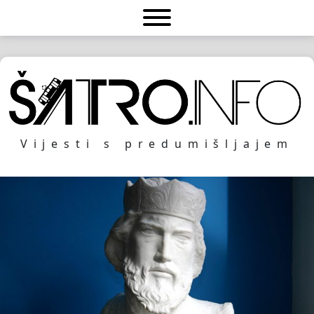
Vijesti s predumišljajem