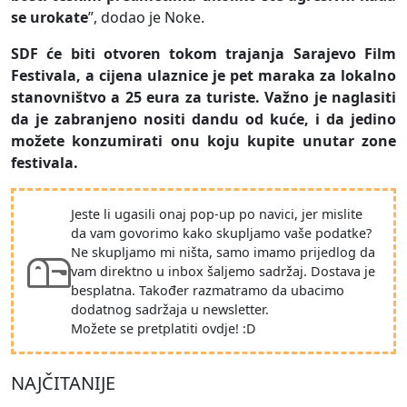
se urokate
”, dodao je Noke.
SDF će biti otvoren tokom trajanja Sarajevo Film
Festivala, a cijena ulaznice je pet maraka za lokalno
stanovništvo a 25 eura za turiste. Važno je naglasiti
da je zabranjeno nositi dandu od kuće, i da jedino
možete konzumirati onu koju kupite unutar zone
festivala.
Jeste li ugasili onaj pop-up po navici, jer mislite
da vam govorimo kako skupljamo vaše podatke?
Ne skupljamo mi ništa, samo imamo prijedlog da
vam direktno u inbox šaljemo sadržaj. Dostava je
besplatna. Također razmatramo da ubacimo
dodatnog sadržaja u newsletter.
Možete se pretplatiti ovdje! :D
NAJČITANIJE