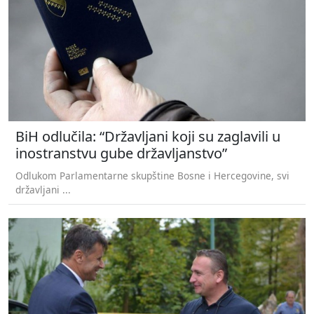
BiH odlučila: “Državljani koji su zaglavili u
inostranstvu gube državljanstvo”
Odlukom Parlamentarne skupštine Bosne i Hercegovine, svi
državljani ...