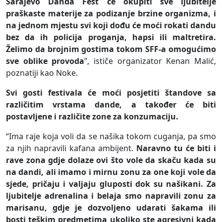
Sarajevo Danda Fest će okupiti sve ljubitelje
praškaste materije za podizanje brzine organizma, i
na jednom mjestu svi koji dođu će moći rokati dandu
bez da ih policija proganja, hapsi ili maltretira.
Želimo da brojnim gostima tokom SFF-a omogućimo
sve oblike provoda
”, ističe organizator Kenan Malić,
poznatiji kao Noke.
Svi gosti festivala će moći posjetiti štandove sa
različitim vrstama dande, a također će biti
postavljene i različite zone za konzumaciju.
“Ima raje koja voli da se našika tokom cuganja, pa smo
za njih napravili kafana ambijent.
Naravno tu će biti i
rave zona gdje dolaze ovi što vole da skaču kada su
na dandi, ali imamo i mirnu zonu za one koji vole da
sjede, pričaju i valjaju gluposti dok su našikani. Za
ljubitelje adrenalina i belaja smo napravili zonu za
marisanu, gdje je dozvoljeno udarati šakama ili
bosti teškim predmetima ukoliko ste agresivni kada