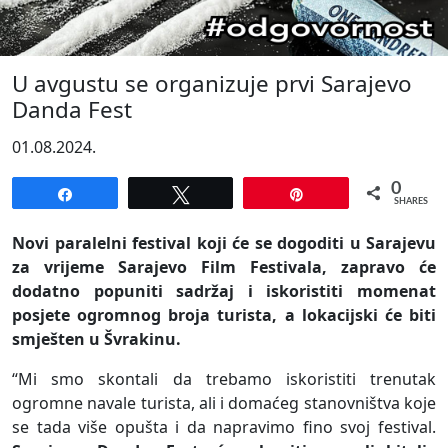
U avgustu se organizuje prvi Sarajevo
Danda Fest
01.08.2024.
0
Share
Tweet
Pin
SHARES
Novi paralelni festival koji će se dogoditi u Sarajevu
za vrijeme Sarajevo Film Festivala, zapravo će
dodatno popuniti sadržaj i iskoristiti momenat
posjete ogromnog broja turista, a lokacijski će biti
smješten u Švrakinu.
“Mi smo skontali da trebamo iskoristiti trenutak
ogromne navale turista, ali i domaćeg stanovništva koje
se tada više opušta i da napravimo fino svoj festival.