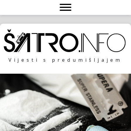
Vijesti s predumišljajem