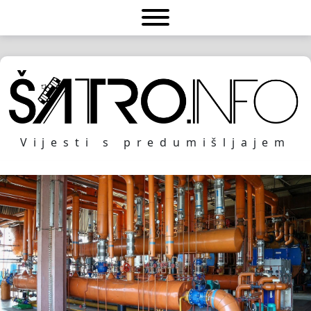
Vijesti s predumišljajem