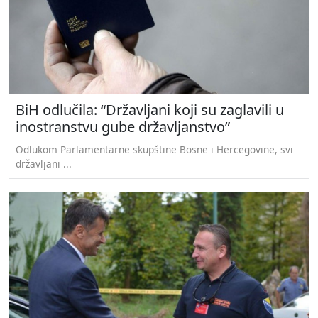
BiH odlučila: “Državljani koji su zaglavili u
inostranstvu gube državljanstvo”
Odlukom Parlamentarne skupštine Bosne i Hercegovine, svi
državljani ...