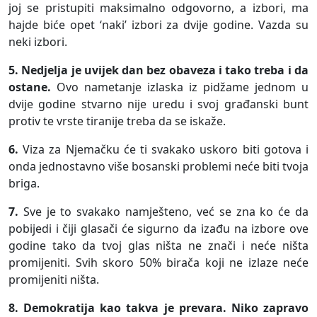
joj se pristupiti maksimalno odgovorno, a izbori, ma
hajde biće opet ‘naki’ izbori za dvije godine. Vazda su
neki izbori.
5.
Nedjelja je uvijek dan bez obaveza i tako treba i da
ostane.
Ovo nametanje izlaska iz pidžame jednom u
dvije godine stvarno nije uredu i svoj građanski bunt
protiv te vrste tiranije treba da se iskaže.
6.
Viza za Njemačku će ti svakako uskoro biti gotova i
onda jednostavno više bosanski problemi neće biti tvoja
briga.
7.
Sve je to svakako namješteno, već se zna ko će da
pobijedi i čiji glasači će sigurno da izađu na izbore ove
godine tako da tvoj glas ništa ne znači i neće ništa
promijeniti. Svih skoro 50% birača koji ne izlaze neće
promijeniti ništa.
8.
Demokratija kao takva je prevara. Niko zapravo