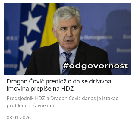
Dragan Čović predložio da se državna
imovina prepiše na HDZ
Predsjednik HDZ-a Dragan Čović danas je istakao
problem državne imo...
08.01.2026.