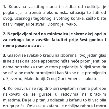
1.
Kupovina vlastitog stana i selidba od roditelja je
peglancija, a trenutna ekonomska situacija te štiti od
ovog, užasnog i tegobnog, životnog koraka. Zašto biste
baš vi mijenjali te stvari. Dobro je i ‘vako.
2.
Neprijavljeni rad na minimalcu je skroz okej opcija
za nekoga koje završio fakultet prije šest godina i
nema posao u struci.
3.
Glasovi se svakako kradu na izborima i tvoj jedan glas
ili neizlazak na izore apsolutno ništa neće promijeniti pa
nema potrebe za tom vrstom peglancije. Vidjeli smo da
se ništa ne može promijeniti kao što se nije promijenilo
u Sjevernoj Makedoniji, Crnoj Gori, Americi i tako to.
4.
Koronavirus se rapidno širi svijetom i nema potrebe
rizikovati da se gurate u redovima na biračkim
mjestima. Da je u pitanju odlazak u kafanu to bi već bila
druga priča. Odlazak u kafanu je ozbiljna rabota i mora