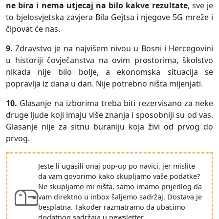
ne bira i nema utjecaj na bilo kakve rezultate
, sve je
to bjelosvjetska zavjera Bila Gejtsa i njegove 5G mreže i
čipovat će nas.
9.
Zdravstvo je na najvišem nivou u Bosni i Hercegovini
u historiji čovječanstva na ovim prostorima, školstvo
nikada nije bilo bolje, a ekonomska situacija se
popravlja iz dana u dan. Nije potrebno ništa mijenjati.
10.
Glasanje na izborima treba biti rezervisano za neke
druge ljude koji imaju više znanja i sposobniji su od vas.
Glasanje nije za sitnu buraniju koja živi od prvog do
prvog.
Jeste li ugasili onaj pop-up po navici, jer mislite
da vam govorimo kako skupljamo vaše podatke?
Ne skupljamo mi ništa, samo imamo prijedlog da
vam direktno u inbox šaljemo sadržaj. Dostava je
besplatna. Također razmatramo da ubacimo
dodatnog sadržaja u newsletter.