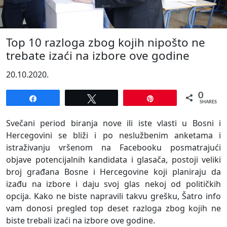
Top 10 razloga zbog kojih nipošto ne
trebate izaći na izbore ove godine
20.10.2020.
0
Share
Tweet
Pin
SHARES
Svečani period biranja nove ili iste vlasti u Bosni i
Hercegovini se bliži i po neslužbenim anketama i
istraživanju vršenom na Facebooku posmatrajući
objave potencijalnih kandidata i glasača, postoji veliki
broj građana Bosne i Hercegovine koji planiraju da
izađu na izbore i daju svoj glas nekoj od političkih
opcija. Kako ne biste napravili takvu grešku, Šatro info
vam donosi pregled top deset razloga zbog kojih ne
biste trebali izaći na izbore ove godine.