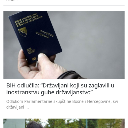
BiH odlučila: “Državljani koji su zaglavili u
inostranstvu gube državljanstvo”
Odlukom Parlamentarne skupštine Bosne i Hercegovine, svi
državljani ...