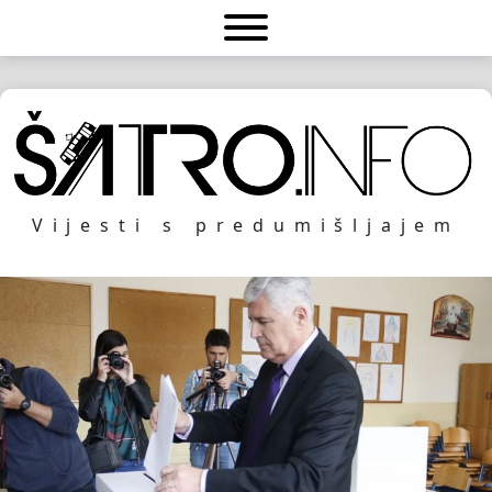
Vijesti s predumišljajem