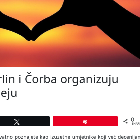
in i Čorba organizuju
neju
0
Tweet
Pin
SHAR
vatno poznajete kao izuzetne umjetnike koji već decenija