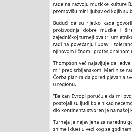
rade na razvoju muzičke kulture Ba
promovišu mir i ljubav od kojih su b
Budući da su rijetko kada govoril
proizvodnja dobre muzike i šire
zajedničkoj turneji ova tri umjetnik
radi na povećanju ljubavi i tolera
njihovom ličnom i profesionalnom 
Thompson već najavljuje da jedva
mi” pred srbijanskom. Merlin se ra
Čorba planira da pored pjevanja svoj
u regionu.
“Balkan Evropi poručuje da mi ovdje
postojali su ljudi koje nikad nećem
dio kontinenta stvoren je na našoj k
Turneja je najavljena za narednu g
snime i duet u vezi kog se godinam