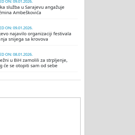
D ON: 09.01.2026.
ka služba u Sarajevu angažuje
žmina Ambeškovića
D ON: 09.01.2026.
evo najavilo organizaciji festivala
nja snijega sa krovova
D ON: 08.01.2026.
žni u BiH zamolili za strpljenje,
eg će se otopiti sam od sebe