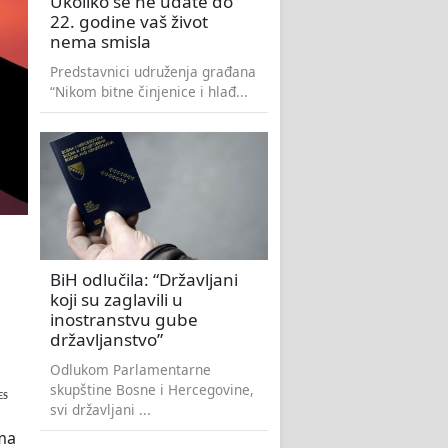
Ukoliko se ne udate do
22. godine vaš život
nema smisla
Predstavnici udruženja građana
“Nikom bitne činjenice i hlađ...
BiH odlučila: “Državljani
koji su zaglavili u
inostranstvu gube
državljanstvo”
Odlukom Parlamentarne
skupštine Bosne i Hercegovine,
ES
svi državljani ...
ma