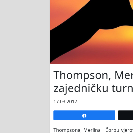
Thompson, Merl
zajedničku tur
17.03.2017.
Share
Thompsona, Merlina i Čorbu vjero