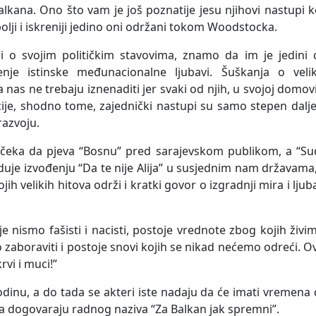
lkana. Ono što vam je još poznatije jesu njihovi nastupi k
olji i iskreniji jedino oni održani tokom Woodstocka.
i o svojim političkim stavovima, znamo da im je jedini c
nje istinske međunacionalne ljubavi. Šuškanja o velik
a nas ne trebaju iznenaditi jer svaki od njih, u svojoj domov
ncije, shodno tome, zajednički nastupi su samo stepen dalj
razvoju.
 čeka da pjeva “Bosnu” pred sarajevskom publikom, a “Su
duje izvođenju “Da te nije Alija” u susjednim nam državama
ih velikih hitova održi i kratki govor o izgradnji mira i ljub
 nismo fašisti i nacisti, postoje vrednote zbog kojih živi
o zaboraviti i postoje snovi kojih se nikad nećemo odreći. O
rvi i muci!”
odinu, a do tada se akteri iste nadaju da će imati vremena
a dogovaraju radnog naziva “Za Balkan jak spremni”.