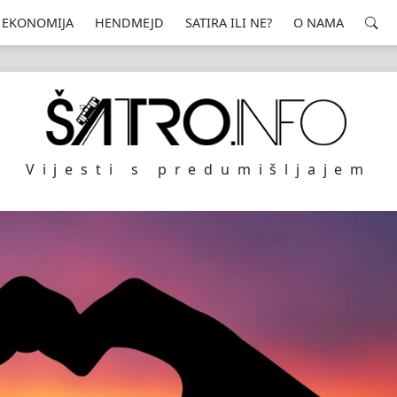
EKONOMIJA
HENDMEJD
SATIRA ILI NE?
O NAMA
Vijesti s predumišljajem