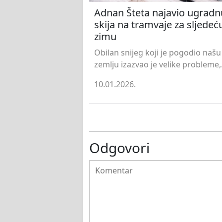
Adnan Šteta najavio ugradn
skija na tramvaje za sljedeć
zimu
Obilan snijeg koji je pogodio našu
zemlju izazvao je velike probleme,.
10.01.2026.
Odgovori