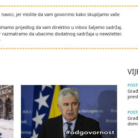
po navici, jer mislite da vam govorimo kako skupljamo vaše
imamo prijedlog da vam direktno u inbox šaljemo sadržaj.
r razmatramo da ubacimo dodatnog sadržaja u newsletter.
D
VIJ
POSTE
Građa
pres
POSTE
Građ
doma