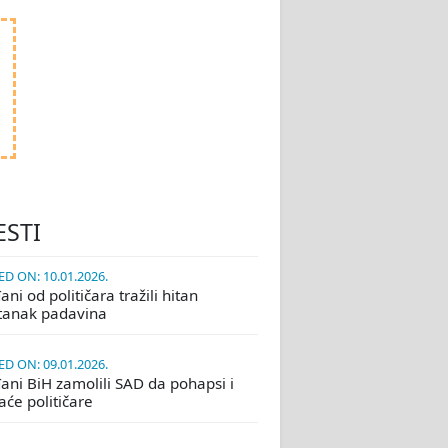
ESTI
D ON: 10.01.2026.
ni od političara tražili hitan
tanak padavina
D ON: 09.01.2026.
ani BiH zamolili SAD da pohapsi i
će političare