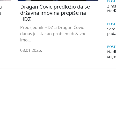
POSTE
u
Dragan Čović predložio da se
Zims
Ned
u
državna imovina prepiše na
HDZ
POSTE
Predsjednik HDZ-a Dragan Čović
Saraj
..
danas je istakao problem državne
pada
imo...
POSTE
08.01.2026.
Nadle
snij