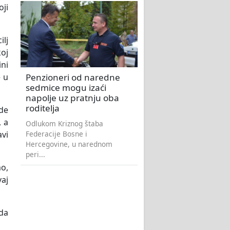
oji
ilj
oj
ini
Penzioneri od naredne
e u
sedmice mogu izaći
napolje uz pratnju oba
roditelja
de
, a
Odlukom Kriznog štaba
Federacije Bosne i
avi
Hercegovine, u narednom
peri...
mo,
vaj
 da