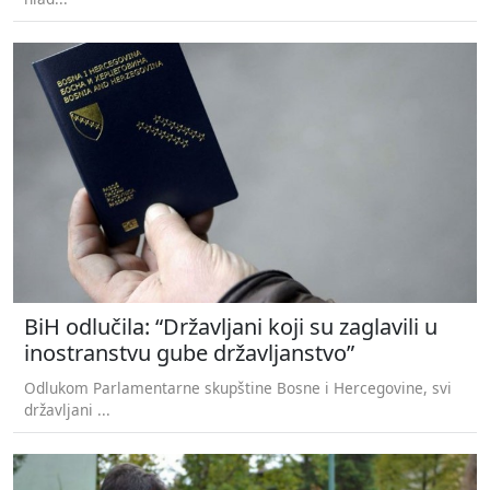
BiH odlučila: “Državljani koji su zaglavili u
inostranstvu gube državljanstvo”
Odlukom Parlamentarne skupštine Bosne i Hercegovine, svi
državljani ...