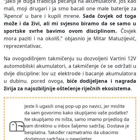
“Jako je duga tradicija pecanja na akumulatore. Još kao
mali, moji drugari i ja smo bacali one male baterije za
‘Apence’ u bare i kupili mrene.
Sada čovjek od toga
može i da živi, ali mi svjesno biramo da se samo u
sportske svrhe bavimo ovom disciplinom.
Čovjek
mora paziti i na okoliš.” objasnio je Mitar Matuzijević,
reprezentativac.
Na ovogodišnjem takmičenju su dozvoljeni Vartini 12V
automobilski akumulatori, a takmičenje će se održati u
dvije discipline: lov uz elektrode i bacanje akumulatora
u dubinu. pored ovoga,
biće dodijeljena i nagrada
žirija za najozbiljnije oštećenje riječnih ekosistema
.
Jeste li ugasili onaj pop-up po navici, jer mislite
da vam govorimo kako skupljamo vaše podatke?
Ne skupljamo mi ništa, samo imamo prijedlog da
vam direktno u inbox šaljemo sadržaj. Dostava je
besplatna. Također razmatramo da ubacimo
dodatnog sadržaja u newsletter.