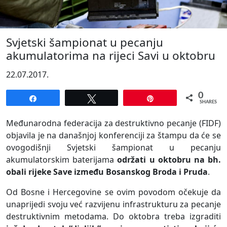
Svjetski šampionat u pecanju
akumulatorima na rijeci Savi u oktobru
22.07.2017.
0
Share
Tweet
Pin
SHARES
Međunarodna federacija za destruktivno pecanje (FIDF)
objavila je na današnjoj konferenciji za štampu da će se
ovogodišnji Svjetski šampionat u pecanju
akumulatorskim baterijama
održati u oktobru na bh.
obali rijeke Save između Bosanskog Broda i Pruda
.
Od Bosne i Hercegovine se ovim povodom očekuje da
unaprijedi svoju već razvijenu infrastrukturu za pecanje
destruktivnim metodama. Do oktobra treba izgraditi