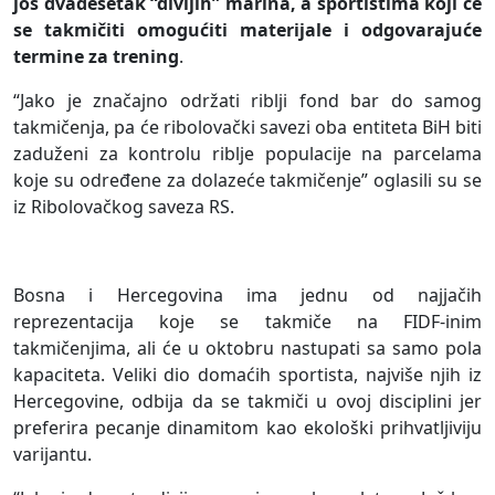
još dvadesetak “divljih” marina, a sportistima koji će
se takmičiti omogućiti materijale i odgovarajuće
termine za trening
.
“Jako je značajno održati riblji fond bar do samog
takmičenja, pa će ribolovački savezi oba entiteta BiH biti
zaduženi za kontrolu riblje populacije na parcelama
koje su određene za dolazeće takmičenje” oglasili su se
iz Ribolovačkog saveza RS.
Bosna i Hercegovina ima jednu od najjačih
reprezentacija koje se takmiče na FIDF-inim
takmičenjima, ali će u oktobru nastupati sa samo pola
kapaciteta. Veliki dio domaćih sportista, najviše njih iz
Hercegovine, odbija da se takmiči u ovoj disciplini jer
preferira pecanje dinamitom kao ekološki prihvatljiviju
varijantu.