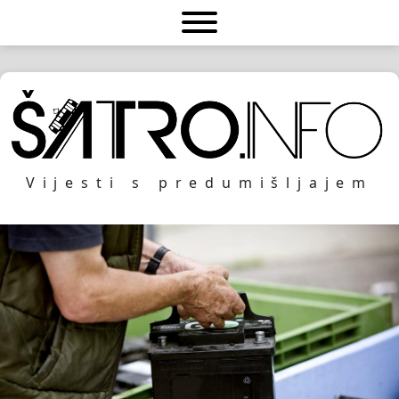
Vijesti s predumišljajem