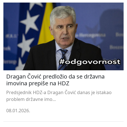
Dragan Čović predložio da se državna
imovina prepiše na HDZ
Predsjednik HDZ-a Dragan Čović danas je istakao
problem državne imo...
08.01.2026.