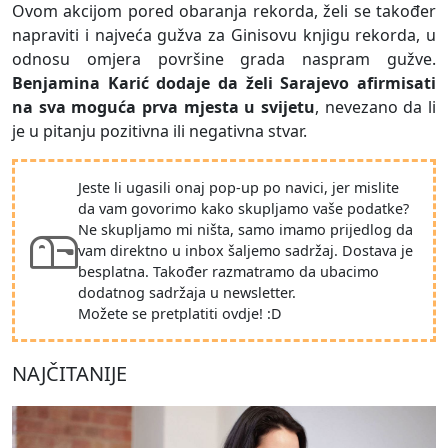
Ovom akcijom pored obaranja rekorda, želi se također
napraviti i najveća gužva za Ginisovu knjigu rekorda, u
odnosu omjera površine grada naspram gužve.
Benjamina Karić dodaje da želi Sarajevo afirmisati
na sva moguća prva mjesta u svijetu
, nevezano da li
je u pitanju pozitivna ili negativna stvar.
Jeste li ugasili onaj pop-up po navici, jer mislite
da vam govorimo kako skupljamo vaše podatke?
Ne skupljamo mi ništa, samo imamo prijedlog da
vam direktno u inbox šaljemo sadržaj. Dostava je
besplatna. Također razmatramo da ubacimo
dodatnog sadržaja u newsletter.
Možete se pretplatiti ovdje! :D
NAJČITANIJE