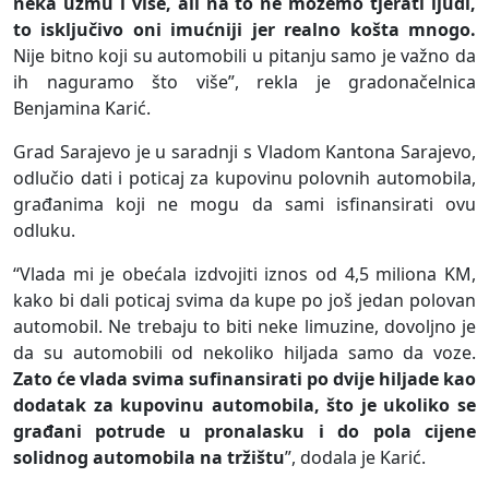
neka uzmu i više, ali na to ne možemo tjerati ljudi,
to isključivo oni imućniji jer realno košta mnogo.
Nije bitno koji su automobili u pitanju samo je važno da
ih naguramo što više”, rekla je gradonačelnica
Benjamina Karić.
Grad Sarajevo je u saradnji s Vladom Kantona Sarajevo,
odlučio dati i poticaj za kupovinu polovnih automobila,
građanima koji ne mogu da sami isfinansirati ovu
odluku.
“Vlada mi je obećala izdvojiti iznos od 4,5 miliona KM,
kako bi dali poticaj svima da kupe po još jedan polovan
automobil. Ne trebaju to biti neke limuzine, dovoljno je
da su automobili od nekoliko hiljada samo da voze.
Zato će vlada svima sufinansirati po dvije hiljade kao
dodatak za kupovinu automobila, što je ukoliko se
građani potrude u pronalasku i do pola cijene
solidnog automobila na tržištu
”, dodala je Karić.