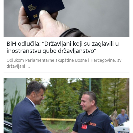
BiH odlučila: “Državljani koji su zaglavili u
inostranstvu gube državljanstvo”
Odlukom Parlamentarne skupštine Bosne i Hercegovine, svi
državljani ...