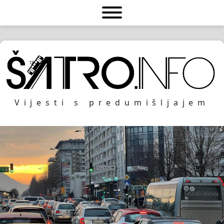
Vijesti s predumišljajem