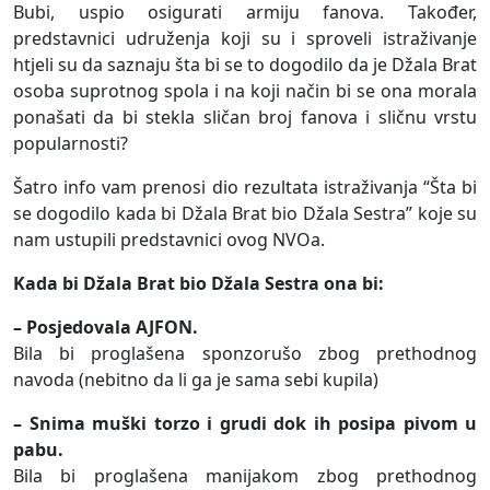
Bubi, uspio osigurati armiju fanova. Također,
predstavnici udruženja koji su i sproveli istraživanje
htjeli su da saznaju šta bi se to dogodilo da je Džala Brat
osoba suprotnog spola i na koji način bi se ona morala
ponašati da bi stekla sličan broj fanova i sličnu vrstu
popularnosti?
Šatro info vam prenosi dio rezultata istraživanja “Šta bi
se dogodilo kada bi Džala Brat bio Džala Sestra” koje su
nam ustupili predstavnici ovog NVOa.
Kada bi Džala Brat bio Džala Sestra ona bi:
–
Posjedovala AJFON.
Bila bi proglašena sponzorušo zbog prethodnog
navoda (nebitno da li ga je sama sebi kupila)
– Snima muški torzo i grudi dok ih posipa pivom u
pabu.
Bila bi proglašena manijakom zbog prethodnog