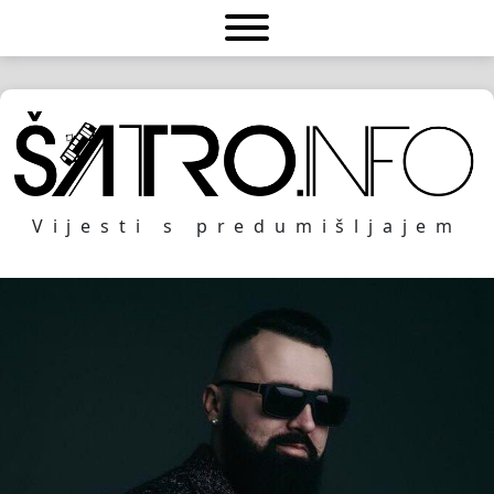
Vijesti s predumišljajem