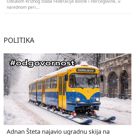
Odlukom Kriznog štaba Federacije Bosne i Hercegovine, u
narednom peri...
POLITIKA
Adnan Šteta najavio ugradnu skija na