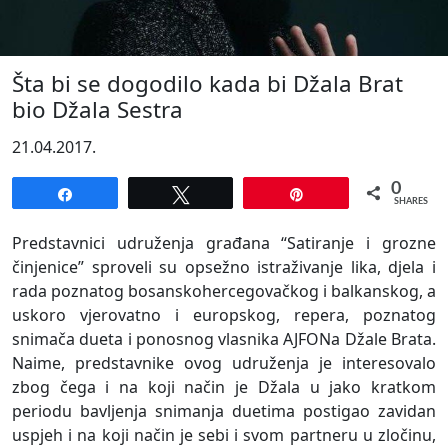
Šta bi se dogodilo kada bi Džala Brat
bio Džala Sestra
21.04.2017.
0
Share
Tweet
Pin
SHARES
Predstavnici udruženja građana “Satiranje i grozne
činjenice” sproveli su opsežno istraživanje lika, djela i
rada poznatog bosanskohercegovačkog i balkanskog, a
uskoro vjerovatno i europskog, repera, poznatog
snimača dueta i ponosnog vlasnika AJFONa Džale Brata.
Naime, predstavnike ovog udruženja je interesovalo
zbog čega i na koji način je Džala u jako kratkom
periodu bavljenja snimanja duetima postigao zavidan
uspjeh i na koji način je sebi i svom partneru u zločinu,