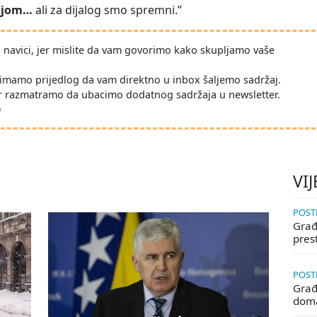
ijom…
ali za dijalog smo spremni.”
po navici, jer mislite da vam govorimo kako skupljamo vaše
imamo prijedlog da vam direktno u inbox šaljemo sadržaj.
r razmatramo da ubacimo dodatnog sadržaja u newsletter.
D
VIJ
POSTE
Građa
pres
POSTE
Građ
doma