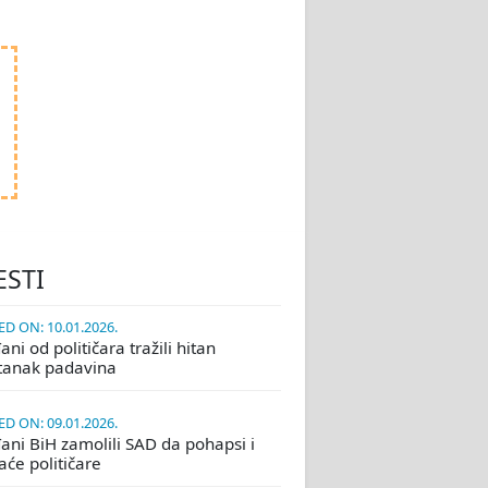
ESTI
D ON: 10.01.2026.
ni od političara tražili hitan
tanak padavina
D ON: 09.01.2026.
ani BiH zamolili SAD da pohapsi i
će političare