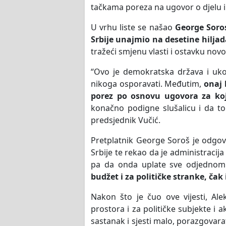
tačkama poreza na ugovor o djelu 
U vrhu liste se našao
George Soros
Srbije unajmio na desetine hiljad
tražeći smjenu vlasti i ostavku no
“Ovo je demokratska država i uko
nikoga osporavati. Međutim,
onaj 
porez po osnovu ugovora za koj
konačno podigne slušalicu i da to z
predsjednik Vučić.
Pretplatnik George Soroš je odgov
Srbije te rekao da je administracija
pa da onda uplate sve odjedno
budžet i za političke stranke, čak 
Nakon što je čuo ove vijesti, Al
prostora i za političke subjekte i
sastanak i sjesti malo, porazgovara