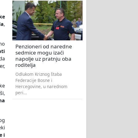
ke
da
,
mo
Penzioneri od naredne
ti
sedmice mogu izaći
napolje uz pratnju oba
da
roditelja
er,
Odlukom Kriznog štaba
Federacije Bosne i
ike
Hercegovine, u narednom
peri...
ši,
ma
og
eki
 i