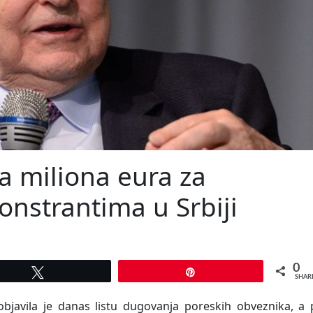
a miliona eura za
nstrantima u Srbiji
0
Tweet
Pin
SHAR
objavila je danas listu dugovanja poreskih obveznika, a 