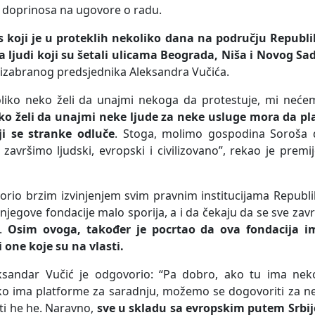
i doprinosa na ugovore o radu.
 koji je u proteklih nekoliko dana na području Republi
a ljudi koji su šetali ulicama Beograda, Niša i Novog Sa
voizabranog predsjednika Aleksandra Vučića.
liko neko želi da unajmi nekoga da protestuje, mi neće
ko želi da unajmi neke ljude za neke usluge mora da pla
i se stranke odluče
. Stoga, molimo gospodina Soroša 
avršimo ljudski, evropski i civilizovano”, rekao je premij
orio brzim izvinjenjem svim pravnim institucijama Republ
 njegove fondacije malo sporija, a i da čekaju da se sve zavr
m.
Osim ovoga, također je pocrtao da ova fondacija i
i one koje su na vlasti.
eksandar Vučić je odgovorio: “Pa dobro, ako tu ima nek
 ako ima platforme za saradnju, možemo se dogovoriti za n
ti he he. Naravno,
sve u skladu sa evropskim putem Srbije