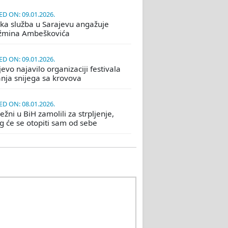
D ON: 09.01.2026.
ka služba u Sarajevu angažuje
žmina Ambeškovića
D ON: 09.01.2026.
evo najavilo organizaciji festivala
nja snijega sa krovova
D ON: 08.01.2026.
žni u BiH zamolili za strpljenje,
eg će se otopiti sam od sebe