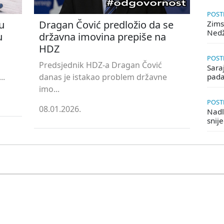
POSTE
u
Dragan Čović predložio da se
Zims
Ned
u
državna imovina prepiše na
HDZ
POSTE
Predsjednik HDZ-a Dragan Čović
Saraj
..
danas je istakao problem državne
pada
imo...
POSTE
08.01.2026.
Nadle
snij