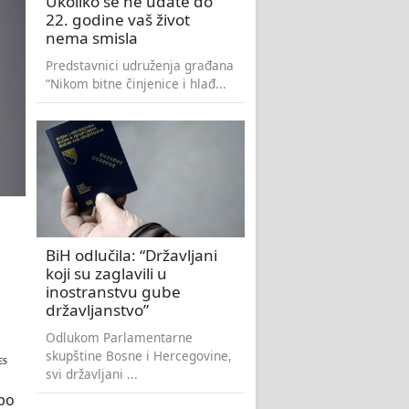
Ukoliko se ne udate do
22. godine vaš život
nema smisla
Predstavnici udruženja građana
“Nikom bitne činjenice i hlađ...
BiH odlučila: “Državljani
koji su zaglavili u
inostranstvu gube
državljanstvo”
Odlukom Parlamentarne
skupštine Bosne i Hercegovine,
ES
svi državljani ...
po