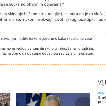
 da se bockamo otrovnim objavama.”
de na skidanje bačene crne magije (jer mora da je to slučaj)
pametno da se, nakon ovakvog, životinjskog postupka, uop
po navici, jer mislite da vam govorimo kako skupljamo vaše
imamo prijedlog da vam direktno u inbox šaljemo sadržaj.
r razmatramo da ubacimo dodatnog sadržaja u newsletter.
D
VIJ
POSTE
Građa
pres