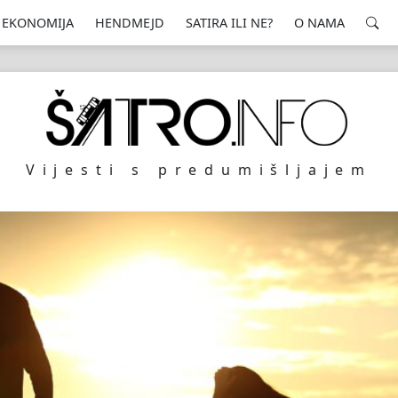
EKONOMIJA
HENDMEJD
SATIRA ILI NE?
O NAMA
Vijesti s predumišljajem