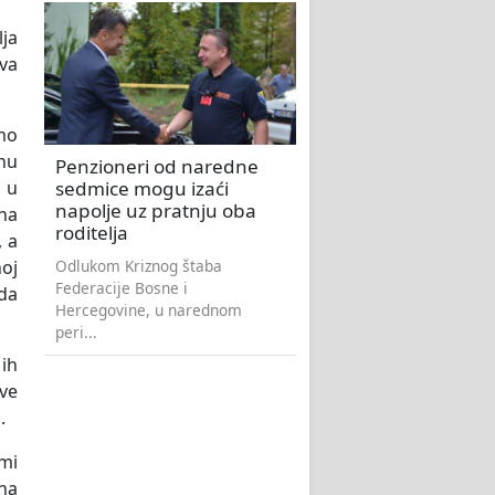
ja
ava
emo
inu
Penzioneri od naredne
sedmice mogu izaći
, u
napolje uz pratnju oba
 na
roditelja
, a
Odlukom Kriznog štaba
noj
Federacije Bosne i
 da
Hercegovine, u narednom
peri...
 ih
sve
.
imi
 na