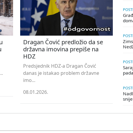
POSTE
Građ
doma
POSTE
u
Dragan Čović predložio da se
Zims
Ned
u
državna imovina prepiše na
HDZ
POSTE
Predsjednik HDZ-a Dragan Čović
Saraj
..
danas je istakao problem državne
pada
imo...
POSTE
08.01.2026.
Nadle
snij