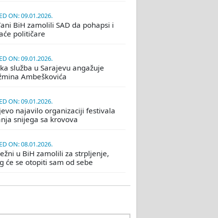
D ON: 09.01.2026.
ani BiH zamolili SAD da pohapsi i
će političare
D ON: 09.01.2026.
ka služba u Sarajevu angažuje
žmina Ambeškovića
D ON: 09.01.2026.
evo najavilo organizaciji festivala
nja snijega sa krovova
D ON: 08.01.2026.
žni u BiH zamolili za strpljenje,
eg će se otopiti sam od sebe