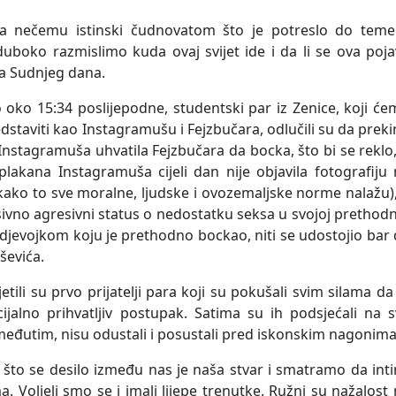
ila nečemu istinski čudnovatom što je potreslo do temel
duboko razmislimo kuda ovaj svijet ide i da li se ova poj
a Sudnjeg dana.
oko 15:34 poslijepodne, studentski par iz Zenice, koji ć
edstaviti kao Instagramušu i Fejzbučara, odlučili su da prek
 Instagramuša uhvatila Fejzbučara da bocka, što bi se reklo
plakana Instagramuša cijeli dan nije objavila fotografiju
(kako to sve moralne, ljudske i ovozemaljske norme nalažu)
asivno agresivni status o nedostatku seksa u svojoj prethod
m djevojkom koju je prethodno bockao, niti se udostojio bar
ševića.
ili su prvo prijatelji para koji su pokušali svim silama da
ijalno prihvatljiv postupak. Satima su ih podsjećali na 
eđutim, nisu odustali i posustali pred iskonskim nagonima
o što se desilo između nas je naša stvar i smatramo da int
 Voljeli smo se i imali lijepe trenutke. Ružni su nažalost