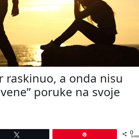
raskinuo, a onda nisu
krivene” poruke na svoje
0
Tweet
Pin
SHAR