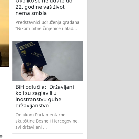
Ukoliko se ne udate do
22. godine vaš život
nema smisla
Predstavnici udruženja građana
“Nikom bitne činjenice i hlađ...
BiH odlučila: “Državljani
koji su zaglavili u
inostranstvu gube
državljanstvo”
Odlukom Parlamentarne
skupštine Bosne i Hercegovine,
svi državljani ...
ES