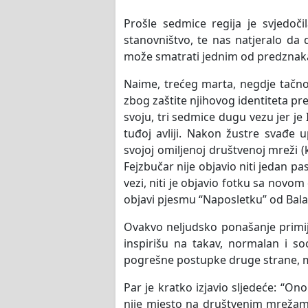
Prošle sedmice regija je svjedoč
stanovništvo, te nas natjeralo da 
može smatrati jednim od predznak
Naime, trećeg marta, negdje tačno 
zbog zaštite njihovog identiteta pr
svoju, tri sedmice dugu vezu jer je
tuđoj avliji. Nakon žustre svađe u
svojoj omiljenoj društvenoj mreži 
Fejzbučar nije objavio niti jedan p
vezi, niti je objavio fotku sa novo
objavi pjesmu “Naposletku” od Bala
Ovakvo neljudsko ponašanje primijet
inspirišu na takav, normalan i soc
pogrešne postupke druge strane, m
Par je kratko izjavio sljedeće: “On
nije mjesto na društvenim mrežama.