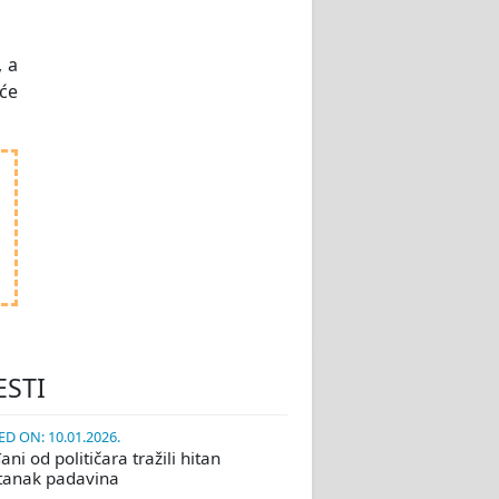
, a
će
ESTI
D ON: 10.01.2026.
ni od političara tražili hitan
tanak padavina