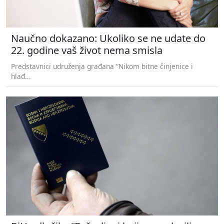
Naučno dokazano: Ukoliko se ne udate do
22. godine vaš život nema smisla
Predstavnici udruženja građana “Nikom bitne činjenice i
hlađ...