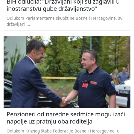
BiH odlučila: “Državljani koji su zaglavili u
inostranstvu gube državljanstvo”
Odlukom Parlamentarne skupštine Bosne i Hercegovine, svi
državljani ...
Penzioneri od naredne sedmice mogu izaći
napolje uz pratnju oba roditelja
Odlukom Kriznog štaba Federacije Bosne i Hercegovine, u