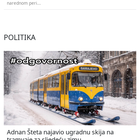
narednom peri...
POLITIKA
Adnan Šteta najavio ugradnu skija na
tramvaje za sljedeću zimu