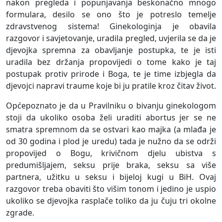
nakon pregleda i popunjavanja beskonačno mnogo
formulara, desilo se ono što je potreslo temelje
zdravstvenog sistema! Ginekologinja je obavila
razgovor i savjetovanje, uradila pregled, uvjerila se da je
djevojka spremna za obavljanje postupka, te je isti
uradila bez držanja propovijedi o tome kako je taj
postupak protiv prirode i Boga, te je time izbjegla da
djevojci napravi traume koje bi ju pratile kroz čitav život.
Općepoznato je da u Pravilniku o bivanju ginekologom
stoji da ukoliko osoba želi uraditi abortus jer se ne
smatra spremnom da se ostvari kao majka (a mlađa je
od 30 godina i plod je uredu) tada je nužno da se održi
propovijed o Bogu, krivičnom djelu ubistva s
predumišljajem, seksu prije braka, seksu sa više
partnera, užitku u seksu i bijeloj kugi u BiH. Ovaj
razgovor treba obaviti što višim tonom i jedino je uspio
ukoliko se djevojka rasplače toliko da ju čuju tri okolne
zgrade.