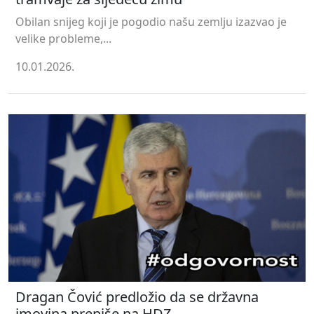
Obilan snijeg koji je pogodio našu zemlju izazvao je
velike probleme,...
10.01.2026.
Dragan Čović predložio da se državna
imovina prepiše na HDZ