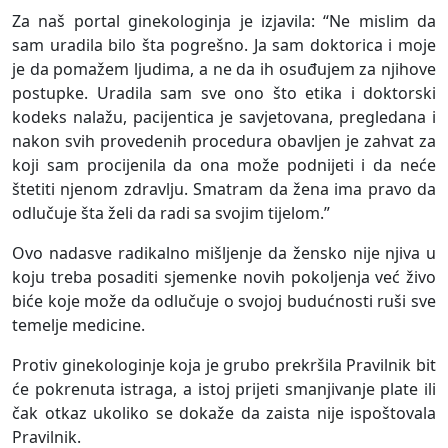
Za naš portal ginekologinja je izjavila: “Ne mislim da
sam uradila bilo šta pogrešno. Ja sam doktorica i moje
je da pomažem ljudima, a ne da ih osuđujem za njihove
postupke. Uradila sam sve ono što etika i doktorski
kodeks nalažu, pacijentica je savjetovana, pregledana i
nakon svih provedenih procedura obavljen je zahvat za
koji sam procijenila da ona može podnijeti i da neće
štetiti njenom zdravlju. Smatram da žena ima pravo da
odlučuje šta želi da radi sa svojim tijelom.”
Ovo nadasve radikalno mišljenje da žensko nije njiva u
koju treba posaditi sjemenke novih pokoljenja već živo
biće koje može da odlučuje o svojoj budućnosti ruši sve
temelje medicine.
Protiv ginekologinje koja je grubo prekršila Pravilnik bit
će pokrenuta istraga, a istoj prijeti smanjivanje plate ili
čak otkaz ukoliko se dokaže da zaista nije ispoštovala
Pravilnik.