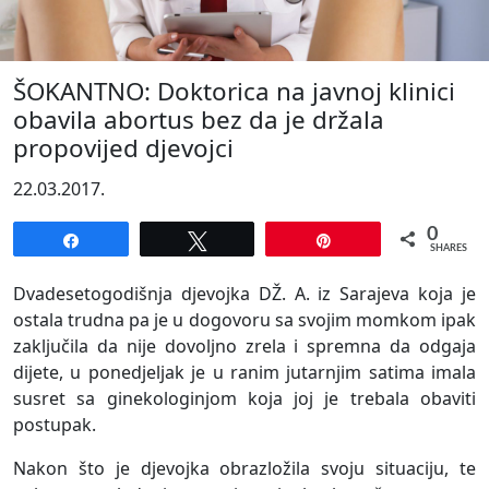
ŠOKANTNO: Doktorica na javnoj klinici
obavila abortus bez da je držala
propovijed djevojci
22.03.2017.
0
Share
Tweet
Pin
SHARES
Dvadesetogodišnja djevojka DŽ. A. iz Sarajeva koja je
ostala trudna pa je u dogovoru sa svojim momkom ipak
zaključila da nije dovoljno zrela i spremna da odgaja
dijete, u ponedjeljak je u ranim jutarnjim satima imala
susret sa ginekologinjom koja joj je trebala obaviti
postupak.
Nakon što je djevojka obrazložila svoju situaciju, te