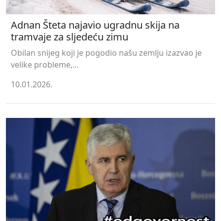
Adnan Šteta najavio ugradnu skija na
tramvaje za sljedeću zimu
Obilan snijeg koji je pogodio našu zemlju izazvao je
velike probleme,...
10.01.2026.