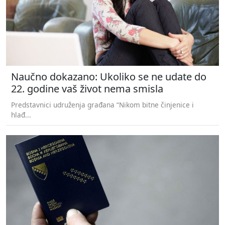
Naučno dokazano: Ukoliko se ne udate do
22. godine vaš život nema smisla
Predstavnici udruženja građana “Nikom bitne činjenice i
hlađ...