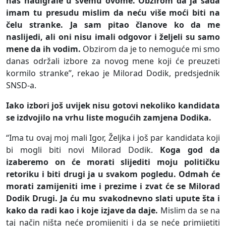
nas nadigrale u svemu ovome. Obzirom da ja sada
imam tu presudu mislim da neću više moći biti na
čelu stranke. Ja sam pitao članove ko da me
naslijedi, ali oni nisu imali odgovor i željeli su samo
mene da ih vodim.
Obzirom da je to nemoguće mi smo
danas održali izbore za novog mene koji će preuzeti
kormilo stranke”, rekao je Milorad Dodik, predsjednik
SNSD-a.
Iako izbori još uvijek nisu gotovi nekoliko kandidata
se izdvojilo na vrhu liste mogućih zamjena Dodika.
“Ima tu ovaj moj mali Igor, Željka i još par kandidata koji
bi mogli biti novi Milorad Dodik.
Koga god da
izaberemo on će morati slijediti moju političku
retoriku i biti drugi ja u svakom pogledu. Odmah će
morati zamijeniti ime i prezime i zvat će se Milorad
Dodik Drugi. Ja ću mu svakodnevno slati upute šta i
kako da radi kao i koje izjave da daje.
Mislim da se na
taj način ništa neće promijeniti i da se neće primijetiti