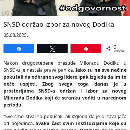
SNSD održao izbor za novog Dodika
05.08.2025.
0
Share
Tweet
Pin
SHARES
Nakon drugostepene presude Miloradu Dodiku u
SNSD-u je nastala prava panika.
Iako su na sve načine
pokušali da odbrane svog lidere ipak izgleda da im to
neće uspjeti. Zbog svega toga danas je u
prostorijama SNSD-a održan i izbor za novog
Milorada Dodika koji će stranku voditi u narednom
periodu.
“Sve smo stvarno pokušali, ali izgleda da je država jača
od pojedinca.
Svaka čast svim institucijama koje su