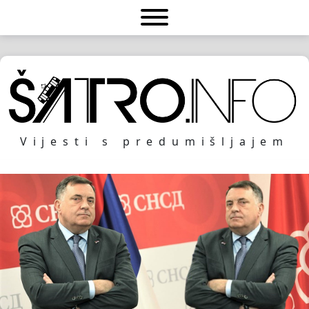
Vijesti s predumišljajem