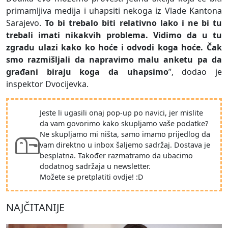
primamljiva medija i uhapsiti nekoga iz Vlade Kantona
Sarajevo.
To bi trebalo biti relativno lako i ne bi tu
trebali imati nikakvih problema. Vidimo da u tu
zgradu ulazi kako ko hoće i odvodi koga hoće. Čak
smo razmišljali da napravimo malu anketu pa da
građani biraju koga da uhapsimo
”, dodao je
inspektor Dvocijevka.
Jeste li ugasili onaj pop-up po navici, jer mislite
da vam govorimo kako skupljamo vaše podatke?
Ne skupljamo mi ništa, samo imamo prijedlog da
vam direktno u inbox šaljemo sadržaj. Dostava je
besplatna. Također razmatramo da ubacimo
dodatnog sadržaja u newsletter.
Možete se pretplatiti ovdje! :D
NAJČITANIJE