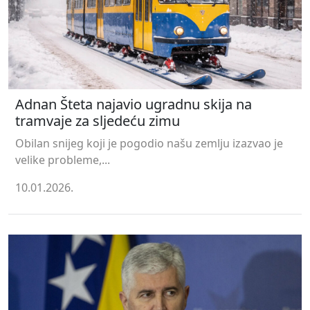
Adnan Šteta najavio ugradnu skija na
tramvaje za sljedeću zimu
Obilan snijeg koji je pogodio našu zemlju izazvao je
velike probleme,...
10.01.2026.