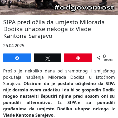
SIPA predložila da umjesto Milorada
Dodika uhapse nekoga iz Vlade
Kantona Sarajevo
26.04.2025.
0
Share
Tweet
Pin
SHARES
Prošlo je nekoliko dana od sramotnog i smiješnog
pokušaja hapšenja Milorada Dodika u Istočnom
Sarajevu.
Obzirom da je postalo očigledno da SIPA
nije dorasla ovom zadatku i da bi se gospodin Dodik
mogao nastaviti šeputiri njima pred nosom oni su
ponudili alternativu. Iz SIPA-e su ponudili
građanima da umjesto Dodika uhapse nekoga iz
Vlade Kantona Sarajevo.