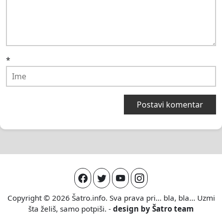
*
Copyright © 2026
Šatro.info
. Sva prava pri... bla, bla... Uzmi
šta želiš, samo potpiši. -
design by
Šatro team