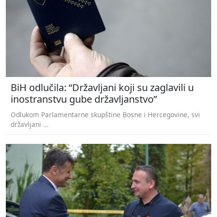
BiH odlučila: “Državljani koji su zaglavili u
inostranstvu gube državljanstvo”
Odlukom Parlamentarne skupštine Bosne i Hercegovine, svi
državljani ...