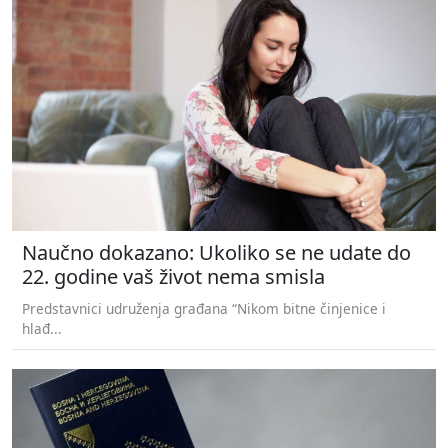
Naučno dokazano: Ukoliko se ne udate do
22. godine vaš život nema smisla
Predstavnici udruženja građana “Nikom bitne činjenice i
hlađ...