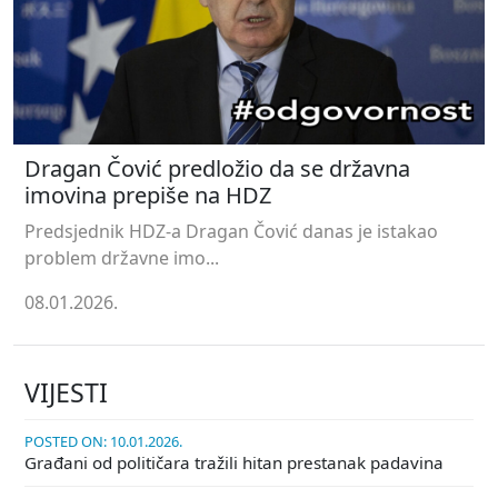
Dragan Čović predložio da se državna
imovina prepiše na HDZ
Predsjednik HDZ-a Dragan Čović danas je istakao
problem državne imo...
08.01.2026.
VIJESTI
POSTED ON: 10.01.2026.
Građani od političara tražili hitan prestanak padavina