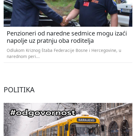
Penzioneri od naredne sedmice mogu izaći
napolje uz pratnju oba roditelja
Odlukom Kriznog štaba Federacije Bosne i Hercegovine, u
narednom peri...
POLITIKA