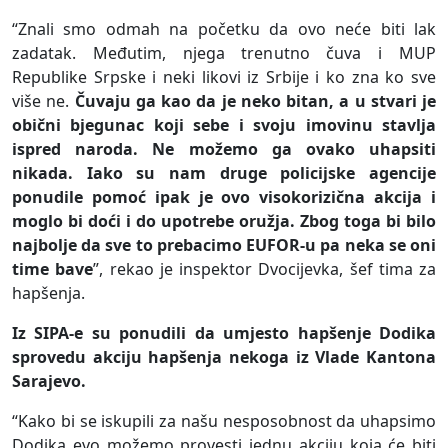
“Znali smo odmah na početku da ovo neće biti lak
zadatak. Međutim, njega trenutno čuva i MUP
Republike Srpske i neki likovi iz Srbije i ko zna ko sve
više ne.
Čuvaju ga kao da je neko bitan, a u stvari je
obični bjegunac koji sebe i svoju imovinu stavlja
ispred naroda. Ne možemo ga ovako uhapsiti
nikada. Iako su nam druge policijske agencije
ponudile pomoć ipak je ovo visokorizična akcija i
moglo bi doći i do upotrebe oružja. Zbog toga bi bilo
najbolje da sve to prebacimo EUFOR-u pa neka se oni
time bave
”, rekao je inspektor Dvocijevka, šef tima za
hapšenja.
Iz SIPA-e su ponudili da umjesto hapšenje Dodika
sprovedu akciju hapšenja nekoga iz Vlade Kantona
Sarajevo.
“Kako bi se iskupili za našu nesposobnost da uhapsimo
Dodika evo možemo provesti jednu akciju koja će biti