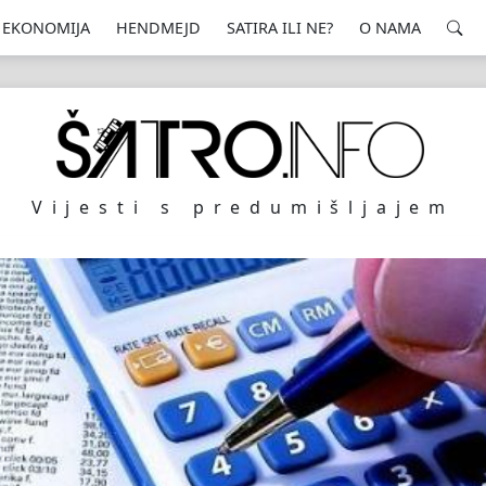
EKONOMIJA
HENDMEJD
SATIRA ILI NE?
O NAMA
Vijesti s predumišljajem