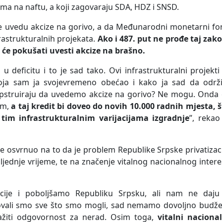
ama na naftu, a koji zagovaraju SDA, HDZ i SNSD.
 se uvedu akcize na gorivo, a da Međunarodni monetarni f
rastrukturalnih projekata.
Ako i 487. put ne prođe taj zak
a će pokušati uvesti akcize na brašno.
 deficitu i to je sad tako. Ovi infrastrukturalni projekti
oja sam ja svojevremeno obećao i kako ja sad da održ
opstruiraju da uvedemo akcize na gorivo? Ne mogu. Onda 
jam,
a taj kredit bi doveo do novih 10.000 radnih mjesta, 
 tim infrastrukturalnim varijacijama izgradnje
”, rekao
više osvrnuo na to da je problem Republike Srpske privatizac
ljednje vrijeme, te na značenje vitalnog nacionalnog inter
cije i poboljšamo Republiku Srpsku, ali nam ne daju
izovali smo sve što smo mogli, sad nemamo dovoljno budže
ažiti odgovornost za nerad. Osim toga,
vitalni nacional