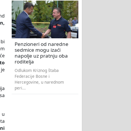
ond
on,
 bi
Penzioneri od naredne
im
sedmice mogu izaći
napolje uz pratnju oba
će
roditelja
što
 je
Odlukom Kriznog štaba
Federacije Bosne i
Hercegovine, u narednom
peri...
ija
esa
 u
ta
ni