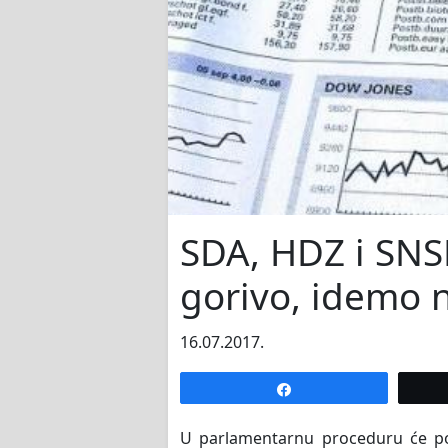
SDA, HDZ i SNS
gorivo, idemo 
16.07.2017.
Share
U parlamentarnu proceduru će po 