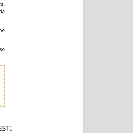
za,
da
 ne
ese
ESTI