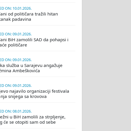
D ON: 10.01.2026.
ni od političara tražili hitan
tanak padavina
D ON: 09.01.2026.
ani BiH zamolili SAD da pohapsi i
će političare
D ON: 09.01.2026.
ka služba u Sarajevu angažuje
žmina Ambeškovića
D ON: 09.01.2026.
evo najavilo organizaciji festivala
nja snijega sa krovova
D ON: 08.01.2026.
žni u BiH zamolili za strpljenje,
eg će se otopiti sam od sebe