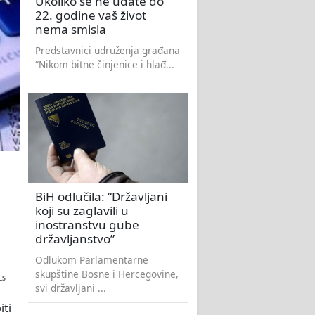
Ukoliko se ne udate do
22. godine vaš život
nema smisla
Predstavnici udruženja građana
“Nikom bitne činjenice i hlađ...
BiH odlučila: “Državljani
koji su zaglavili u
inostranstvu gube
državljanstvo”
Odlukom Parlamentarne
skupštine Bosne i Hercegovine,
ES
svi državljani ...
ti