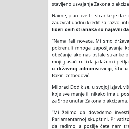
stavljeno usvajanje Zakona o akciz
Naime, plan ove tri stranke je da
zauzvrat dadnu kredit za razvoj inf
lideri ovih stranaka su najavili d
“Nama fali novaca. Mi smo država u
pokrenuli mnoga zapošljavanja k
obećanje ako nas ostale stranke 
moji glasači reći da ja lažem i petl
u državnoj administraciji, što u
Bakir Izetbegović.
Milorad Dodik se, u svojoj izjavi, 
koje sve manje ili nikako ima u pos
za Srbe unutar Zakona o akcizama.
“Mi želimo da dovedemo investi
Parlamentarnoj skupštini. Privat
da radimo, a poslije ćete nam tr