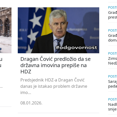
POSTE
Građa
pres
POSTE
Građ
doma
POSTE
u
Dragan Čović predložio da se
Zims
Ned
u
državna imovina prepiše na
HDZ
POSTE
Predsjednik HDZ-a Dragan Čović
Saraj
..
danas je istakao problem državne
pada
imo...
POSTE
08.01.2026.
Nadle
snij