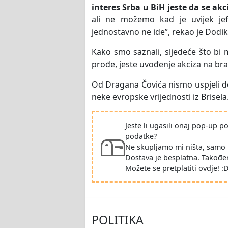
interes Srba u BiH jeste da se ak
ali ne možemo kad je uvijek jeft
jednostavno ne ide”, rekao je Dodik
Kako smo saznali, sljedeće što bi
prođe, jeste uvođenje akciza na br
Od Dragana Čovića nismo uspjeli do
neke evropske vrijednosti iz Brisela
Jeste li ugasili onaj pop-up 
podatke?
Ne skupljamo mi ništa, samo 
Dostava je besplatna. Takođe
Možete se pretplatiti ovdje! :
POLITIKA