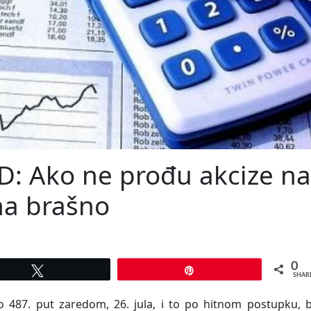
D: Ako ne prođu akcize na
na brašno
0
Tweet
Pin
SHAR
487. put zaredom, 26. jula, i to po hitnom postupku, bi