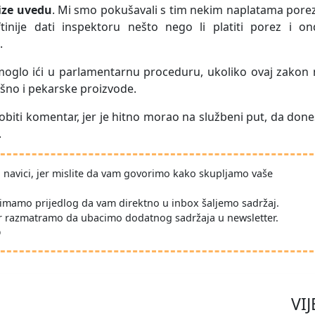
cize uvedu
. Mi smo pokušavali s tim nekim naplatama pore
inije dati inspektoru nešto nego li platiti porez i on
.
 moglo ići u parlamentarnu proceduru, ukoliko ovaj zakon
ašno i pekarske proizvode.
biti komentar, jer je hitno morao na službeni put, da don
.
po navici, jer mislite da vam govorimo kako skupljamo vaše
imamo prijedlog da vam direktno u inbox šaljemo sadržaj.
r razmatramo da ubacimo dodatnog sadržaja u newsletter.
D
VIJ