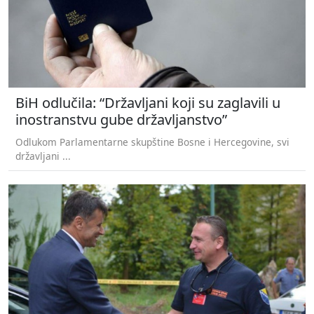
BiH odlučila: “Državljani koji su zaglavili u
inostranstvu gube državljanstvo”
Odlukom Parlamentarne skupštine Bosne i Hercegovine, svi
državljani ...