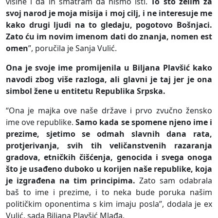
visine i da ih smatram da nismo isti.
To što želim za
svoj narod je moja misija i moj cilj, i ne interesuje me
kako drugi ljudi na to gledaju, pogotovo Bošnjaci.
Zato ću im novim imenom dati do znanja, nomen est
omen
”, poručila je Sanja Vulić.
Ona je svoje ime promijenila u Biljana Plavšić kako
navodi zbog više razloga, ali glavni je taj jer je ona
simbol žene u entitetu Republika Srpska.
“Ona je majka ove naše države i prvo zvučno žensko
ime ove republike.
Samo kada se spomene njeno ime i
prezime, sjetimo se odmah slavnih dana rata,
protjerivanja, svih tih veličanstvenih razaranja
gradova, etničkih čišćenja, genocida i svega onoga
što je usađeno duboko u korijen naše republike, koja
je izgrađena na tim principima.
Zato sam odabrala
baš to ime i prezime, i to neka bude poruka našim
političkim oponentima s kim imaju posla”, dodala je ex
Vulić, sada Biljana Plavšić Mlađa.