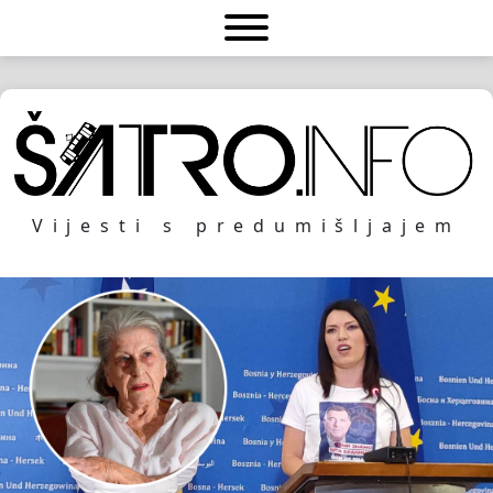
Vijesti s predumišljajem