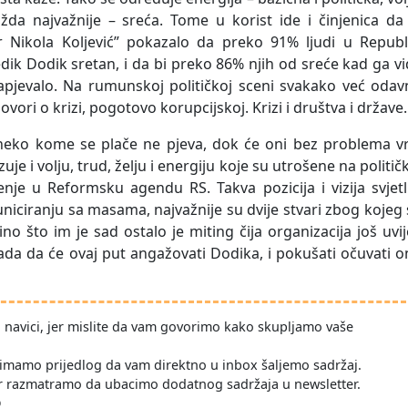
žda najvažnije – sreća. Tome u korist ide i činjenica da
Dr Nikola Koljević” pokazalo da preko 91% ljudi u Republ
dik Dodik sretan, i da bi preko 86% njih od sreće kad ga v
apjevalo. Na rumunskoj političkoj sceni svakako već odav
ovori o krizi, pogotovo korupcijskoj. Krizi i društva i države.
 neko kome se plače ne pjeva, dok će oni bez problema vr
je i volju, trud, želju i energiju koje su utrošene na politič
enje u Reformsku agendu RS. Takva pozicija i vizija svjetl
niciranju sa masama, najvažnije su dvije stvari zbog kojeg
ino što im je sad ostalo je miting čija organizacija još uvi
ada da će ovaj put angažovati Dodika, i pokušati očuvati 
po navici, jer mislite da vam govorimo kako skupljamo vaše
imamo prijedlog da vam direktno u inbox šaljemo sadržaj.
r razmatramo da ubacimo dodatnog sadržaja u newsletter.
D