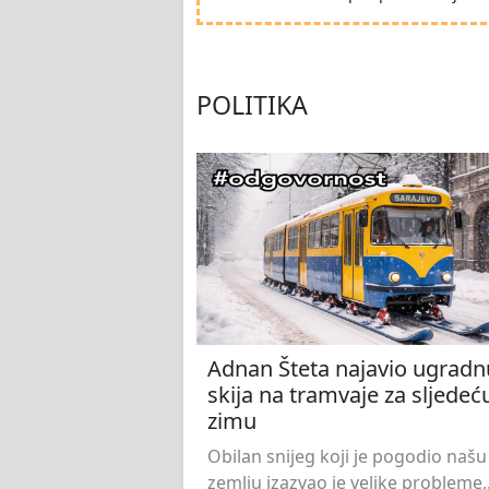
POLITIKA
Adnan Šteta najavio ugradn
skija na tramvaje za sljedeć
zimu
Obilan snijeg koji je pogodio našu
zemlju izazvao je velike probleme,.