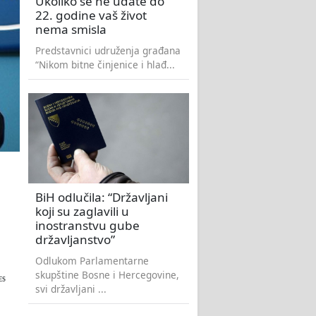
Ukoliko se ne udate do
22. godine vaš život
nema smisla
Predstavnici udruženja građana
“Nikom bitne činjenice i hlađ...
BiH odlučila: “Državljani
koji su zaglavili u
inostranstvu gube
državljanstvo”
Odlukom Parlamentarne
skupštine Bosne i Hercegovine,
ES
svi državljani ...