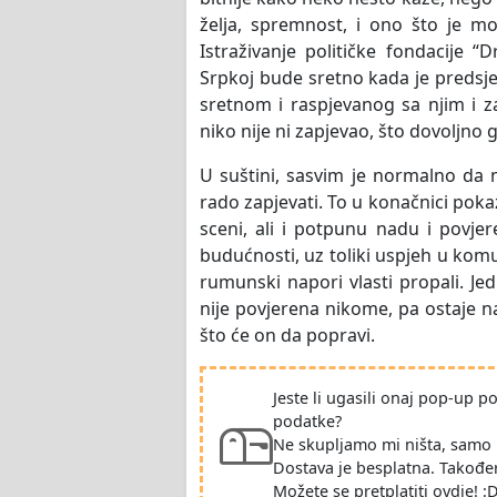
želja, spremnost, i ono što je mo
Istraživanje političke fondacije “
Srpkoj bude sretno kada je predsje
sretnom i raspjevanog sa njim i z
niko nije ni zapjevao, što dovoljno g
U suštini, sasvim je normalno da
rado zapjevati. To u konačnici pokazu
sceni, ali i potpunu nadu i povjer
budućnosti, uz toliki uspjeh u komu
rumunski napori vlasti propali. Jed
nije povjerena nikome, pa ostaje n
što će on da popravi.
Jeste li ugasili onaj pop-up 
podatke?
Ne skupljamo mi ništa, samo 
Dostava je besplatna. Takođe
Možete se pretplatiti ovdje! :