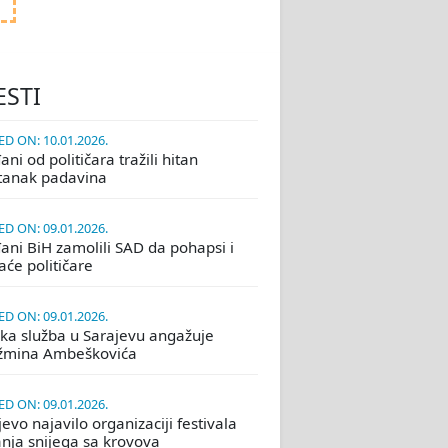
ESTI
D ON: 10.01.2026.
ni od političara tražili hitan
tanak padavina
D ON: 09.01.2026.
ani BiH zamolili SAD da pohapsi i
će političare
D ON: 09.01.2026.
ka služba u Sarajevu angažuje
žmina Ambeškovića
D ON: 09.01.2026.
evo najavilo organizaciji festivala
nja snijega sa krovova