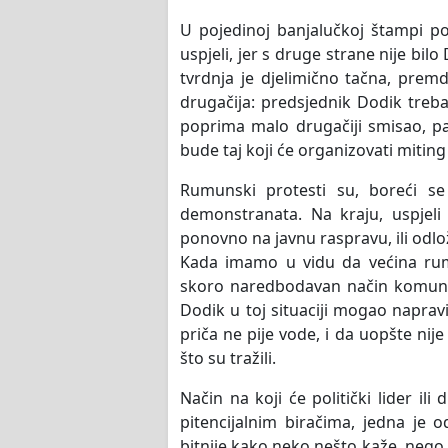
U pojedinoj banjalučkoj štampi po
uspjeli, jer s druge strane nije bil
tvrdnja je djelimično tačna, premd
drugačija: predsjednik Dodik treba
poprima malo drugačiji smisao, p
bude taj koji će organizovati miting
Rumunski protesti su, boreći se
demonstranata. Na kraju, uspjel
ponovno na javnu raspravu, ili odlož
Kada imamo u vidu da većina rum
skoro naredbodavan način komunici
Dodik u toj situaciji mogao napravi
priča ne pije vode, i da uopšte nij
što su tražili.
Način na koji će politički lider i
pitencijalnim biračima, jedna je 
bitnije kako neko nešto kaže, nego š