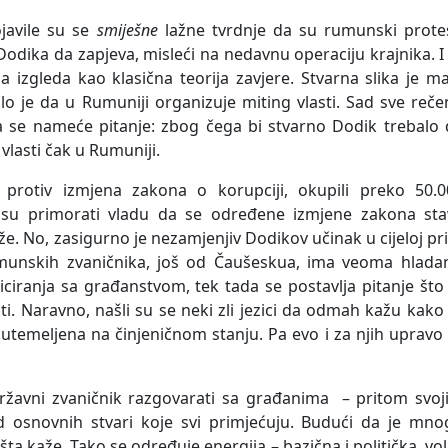
javile su se
smiješne
lažne tvrdnje da su rumunski protes
o Dodika da zapjeva, misleći na nedavnu operaciju krajnika. I
a izgleda kao klasična teorija zavjere. Stvarna slika je m
lo je da u Rumuniji organizuje miting vlasti. Sad sve reč
a se nameće pitanje: zbog čega bi stvarno Dodik trebalo 
 vlasti čak u Rumuniji.
 protiv izmjena zakona o korupciji, okupili preko 50.0
i su primorati vladu da se određene izmjene zakona sta
e. No, zasigurno je nezamjenjiv Dodikov učinak u cijeloj pri
unskih zvaničnika, još od Čaušeskua, ima veoma hladan
ranja sa građanstvom, tek tada se postavlja pitanje što 
ti. Naravno, našli su se neki zli jezici da odmah kažu kako
e utemeljena na činjeničnom stanju. Pa evo i za njih upravo
li državni zvaničnik razgovarati sa građanima – pritom svo
od osnovnih stvari koje svi primjećuju. Budući da je mno
ta kaže. Tako se određuje energija – bazična i politička, vol