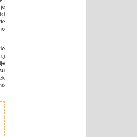
 je
ici
ide
no
lo
koj
ije
 su
jek
ono