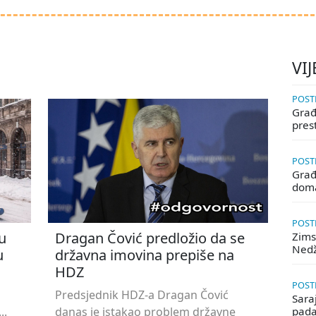
VIJ
POSTE
Građa
pres
POSTE
Građ
doma
POSTE
u
Dragan Čović predložio da se
Zims
Ned
u
državna imovina prepiše na
HDZ
POSTE
Predsjednik HDZ-a Dragan Čović
Saraj
..
danas je istakao problem državne
pada