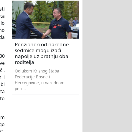
ti
 ta
alo
eno
da
Penzioneri od naredne
sedmice mogu izaći
napolje uz pratnju oba
00
roditelja
ve
či.
Odlukom Kriznog štaba
Federacije Bosne i
 i
Hercegovine, u narednom
bi
peri...
 ta
 to
jim
go
ja,